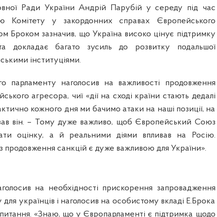
овної Ради України Андрій Парубій у середу під час
ою Комітету у закордонних справах Європейського
м Броком зазначив, що Україна високо цінує підтримку
та докладає багато зусиль до розвитку подальшої
йськими інституціями.
ого парламенту наголосив на важливості продовження
йського агресора, чиї «дії на сході країни стають дедалі
ктично кожного дня ми бачимо атаки на наші позиції, на
казав він. – Тому дуже важливо, щоб Європейський Союз
вати оцінку, а й реальними діями впливав на Росію.
з продовження санкцій є дуже важливою для України».
аголосив на необхідності прискорення запровадження
 для українців і наголосив на особистому вкладі Е.Брока
 питання. «Знаю, що у Європарламенті є підтримка щодо