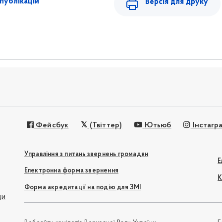
публікацій
Версія для друку
Фейсбук
(Твіттер)
Ютьюб
Інстагр
Управління з питань звернень громадян
Е
Електронна форма звернення
К
Форма акредитації на подію для ЗМІ
ди