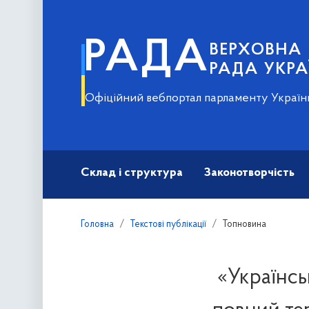
РАДА
ВЕРХОВНА
РАДА УКРА
Офіційний вебпортал парламенту Україн
Склад і структура
Законотворчість
Головна
Текстові публікації
Топновина
«Українсь