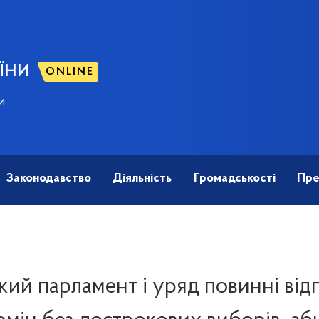
ЇНИ
ONLINE
и
Законодавство
Діяльність
Громадськості
Пре
кий парламент і уряд повинні ві