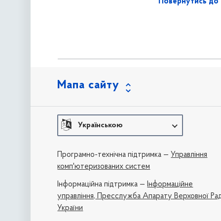
Повернутись до 
Мапа сайту
Українською
Програмно-технічна підтримка —
Управління
комп'ютеризованих систем
Iнформаційна підтримка —
Інформаційне
управління,
Пресслужба Апарату Верховної Ра
України