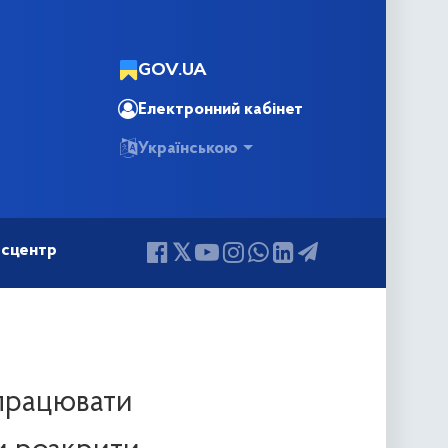
GOV.UA
Електронний кабінет
Українською
сцентр
дпрацювати