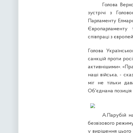
Голова Верх
зустрічі з Голов
Парламенту Елмаро
Європарламенту 
співпраці з європе
Голова Українськ
санкцій проти росі
активнішими». «Пра
наші війська, - с
міг не тільки да
Об'єднана позиція 
А.Парубій н
безвізового режиму
у вирішення цього