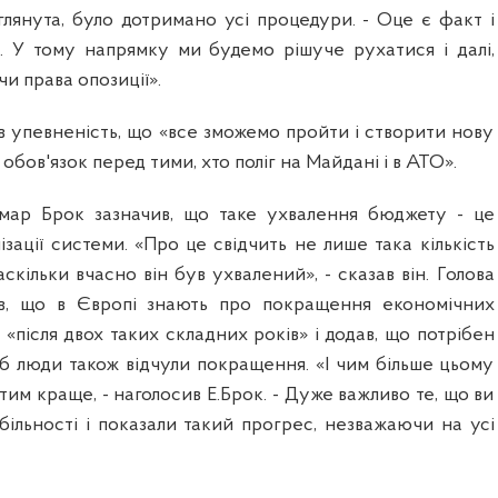
глянута, було дотримано усі процедури. - Оце є факт і
 У тому напрямку ми будемо рішуче рухатися і далі,
и права опозиції».
в упевненість, що «все зможемо пройти і створити нову
ш обов'язок перед тими, хто поліг на Майдані і в АТО».
мар Брок зазначив, що таке ухвалення бюджету - це
ізації системи. «Про це свідчить не лише така кількість
наскільки вчасно він був ухвалений», - сказав він. Голова
ив, що в Європі знають про покращення економічних
 «після двох таких складних років» і додав, що потрібен
б люди також відчули покращення. «І чим більше цьому
им краще, - наголосив Е.Брок. - Дуже важливо те, що ви
більності і показали такий прогрес, незважаючи на усі