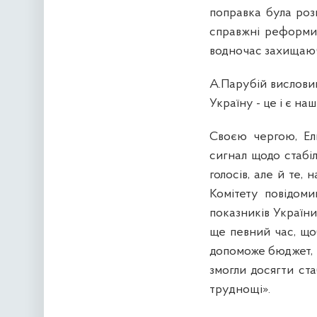
поправка була роз
справжні реформи.
водночас захищаюч
А.Парубій вислови
Україну - це і є на
Своєю чергою,
Ел
сигнал щодо стабіл
голосів, але й те, 
Комітету повідом
показників України
ще певний час, що
допоможе бюджет, т
змогли досягти ста
труднощі».