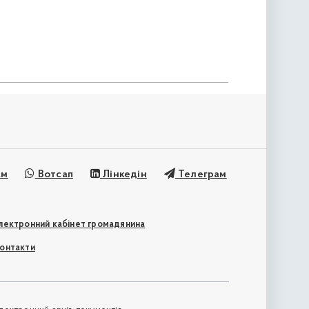
ам
Вотсап
Лінкедін
Телеграм
лектронний кабінет громадянина
онтакти