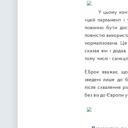
У цьому кон
«цей парламент і 
повинно бути дост
повністю використа
нормалізована. Це
сказав він і дода
тому числі - санкції
Е.Брок вважає, щ
зведені лише до б
після схвалення р
без віз до Європи у