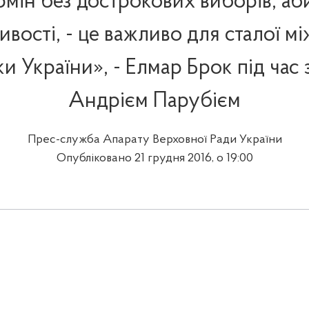
рмін без дострокових виборів, аб
ивості, - це важливо для сталої м
и України», - Елмар Брок під час з
Андрієм Парубієм
Прес-служба Апарату Верховної Ради України
Опубліковано 21 грудня 2016, о 19:00