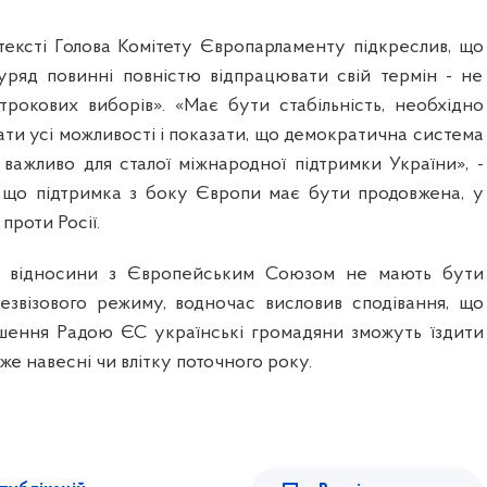
тексті Голова Комітету Європарламенту підкреслив, що
уряд повинні повністю відпрацювати свій термін - не
рокових виборів». «Має бути стабільність, необхідно
ти усі можливості і показати, що демократична система
 важливо для сталої міжнародної підтримки України», -
в, що підтримка з боку Європи має бути продовжена, у
 проти Росії.
о відносини з Європейським Союзом не мають бути
езвізового режиму, водночас висловив сподівання, що
ішення Радою ЄС українські громадяни зможуть їздити
же навесні чи влітку поточного року.