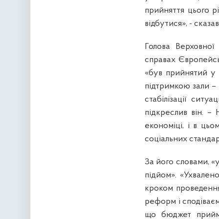
прийняття цього р
відбутися», - сказав 
Голова Верховної
справах Європейсь
«був прийнятий у 
підтримкою зали –
стабілізації ситуа
підкреслив він. –
економіці, і в ць
соціальних стандар
За його словами, «
підйом». «Ухвален
кроком проведення
реформ і сподіваємо
що бюджет прийма