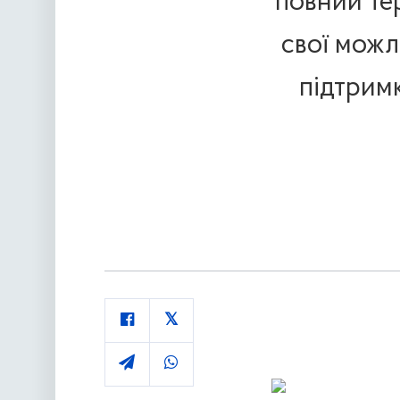
повний те
свої можл
підтримк