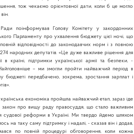
ішення, тож чекаємо орієнтовної дати, коли б це могло
він.
 Ради поінформував Голову Комітету у закордонних
кого Парламенту про ухвалення бюджету цієї ночі, що
повній відповідності до законодавчих норм і з повною
 274 народних депутатів. «Це дуже важливе рішення для
ції в країні, підтримки української армії та безпеки, -
 Найголовніше – ми змогли пройти найважчий період в
ому бюджеті передбачено, зокрема, зростання зарплат і
тів».
українська економіка пройшла найважчий етап, зараз іде
о закон про вищу раду правосуддя, що стало важливим
 судової реформи в Україні. Ми твердо йдемо шляхом
сь на таку саму підтримку і надалі, - сказав він і додав,
вся по повній процедурі обговорення, коли кожна