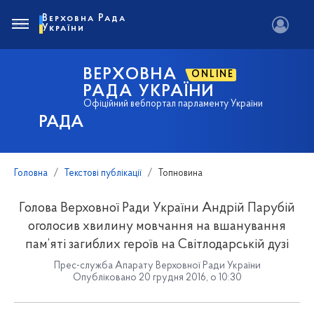
Верховна Рада
України
ВЕРХОВНА
ONLINE
РАДА УКРАЇНИ
Офіційний вебпортал парламенту України
РАДА
Головна
Текстові публікації
Топновина
Голова Верховної Ради України Андрій Парубій
оголосив хвилину мовчання на вшанування
пам’яті загиблих героїв на Світлодарській дузі
Прес-служба Апарату Верховної Ради України
Опубліковано 20 грудня 2016, о 10:30