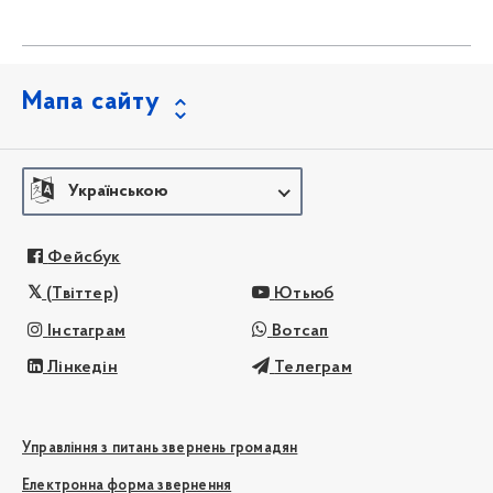
Мапа сайту
Українською
Фейсбук
(Твіттер)
Ютьюб
Інстаграм
Вотсап
Лінкедін
Телеграм
Управління з питань звернень громадян
Електронна форма звернення