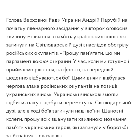
Голова Верховної Ради України Андрій Парубій на
початку пленарного засідання у вівторок оголосив
хвилину мовчання в пам’ять українських воїнів, які
загинули на Світлодарській дузі внаслідок обстрілу
російських окупантів. «Прошу пам'ятати, що ми
парламент воюючої країни. У час, коли ми готуємо і
приймаємо рішення, на фронті, на передовій
щоденно відбуваються бої. Цими днями відбулася
чергова атака російських окупантів на позиції
українських військ. Українські військові змогли
відбити атаку і здобути перемогу на Світлодарській
дузі, але в ході боїв загинули наші воїни. Шановні
колеги, прошу всіх вшанувати хвилиною мовчання
пам'ять українських героїв, які загинули у боротьбі
за Україну», - сказав він.