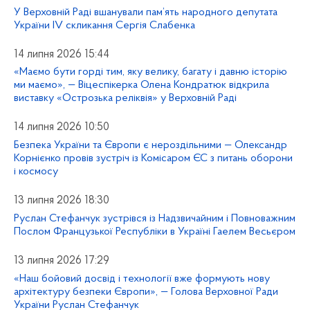
У Верховній Раді вшанували пам’ять народного депутата
України IV скликання Сергія Слабенка
14 липня 2026 15:44
«Маємо бути горді тим, яку велику, багату і давню історію
ми маємо», — Віцеспікерка Олена Кондратюк відкрила
виставку «Острозька реліквія» у Верховній Раді
14 липня 2026 10:50
Безпека України та Європи є нероздільними — Олександр
Корнієнко провів зустріч із Комісаром ЄС з питань оборони
і космосу
13 липня 2026 18:30
Руслан Стефанчук зустрівся із Надзвичайним і Повноважним
Послом Французької Республіки в Україні Гаелем Весьєром
13 липня 2026 17:29
«Наш бойовий досвід і технології вже формують нову
архітектуру безпеки Європи», — Голова Верховної Ради
України Руслан Стефанчук