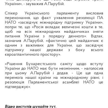
України», - зауважив А.Парубій.
Спікер Українського парламенту висловив
переконання, що факт ухвалення резолюції ПА
НАТО «засвідчує міжнародну підтримку України»,
попри те, що «Росія вкладає величезні кошти в те,
щоб на всіх міжнародних майданчиках зняти
питання України з порядку денного». Відтак,
зазначив А.Парубій, «фактично цей майданчик є
одним з важливих для України, що засвідчує
підтримку нашої держави з боку всього
євроатлантичного простору».
«Рішення Бухарестського саміту щодо вступу
України до НАТО має бути незмінним, - наголосив
при цьому А.Парубій і додав. - Це ще одна
перемога нашої країни на міжнародному рівні, і
резолюція Парламентської асамблеї НАТО це
підтверджує».
Відео виступів шукайте тут.