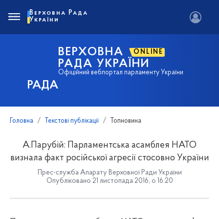
Верховна Рада
України
ВЕРХОВНА
ONLINE
РАДА УКРАЇНИ
Офіційний вебпортал парламенту України
РАДА
Головна
Текстові публікації
Топновина
А.Парубій: Парламентська асамблея НАТО
визнала факт російської агресії стосовно України
Прес-служба Апарату Верховної Ради України
Опубліковано 21 листопада 2016, о 16:20