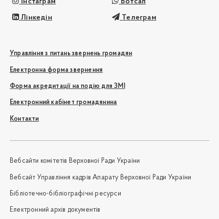
Інстаграм
Вотсап
Лінкедін
Телеграм
Управління з питань звернень громадян
Електронна форма звернення
Форма акредитації на подію для ЗМІ
Електронний кабінет громадянина
Контакти
Вебсайти комітетів Верховної Ради України
Вебсайт Управління кадрів Апарату Верховної Ради України
Бібліотечно-бібліографічні ресурси
Електронний архів документів