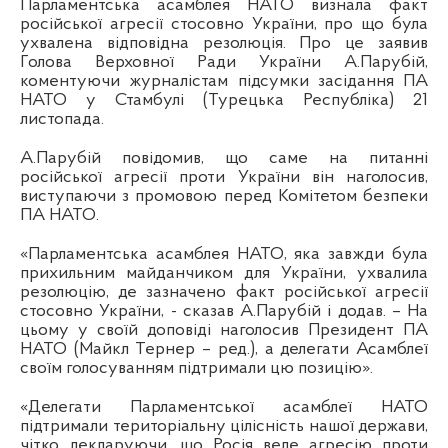
Парламентська асамблея НАТО визнала факт
російської агресії стосовно України, про що була
ухвалена відповідна резолюція. Про це заявив
Голова Верховної Ради України А.Парубій,
коментуючи журналістам підсумки засідання ПА
НАТО у Стамбулі (Турецька Республіка) 21
листопада.
А.Парубій повідомив, що саме на питанні
російської агресії проти України він наголосив,
виступаючи з промовою перед Комітетом безпеки
ПА НАТО.
«Парламентська асамблея НАТО, яка завжди була
прихильним майданчиком для України, ухвалила
резолюцію, де зазначено факт російської агресії
стосовно України, - сказав А.Парубій і додав. – На
цьому у своїй доповіді наголосив Президент ПА
НАТО (Майкл Тернер – ред.), а делегати Асамблеї
своїм голосуванням підтримали цю позицію».
«Делегати Парламентської асамблеї НАТО
підтримали територіальну цілісність нашої держави,
чітко декларуючи, що Росія веде агресію проти