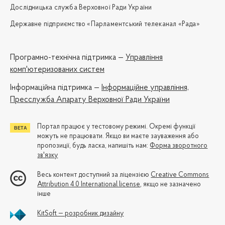
Дослідницька служба Верховної Ради України
Державне підприємство «Парламентський телеканал «Рада»
Програмно-технічна підтримка —
Управління
комп'ютеризованих систем
Iнформаційна підтримка —
Інформаційне управління,
Пресслужба Апарату Верховної Ради України
Портал працює у тестовому режимі. Окремі функції
можуть не працювати. Якщо ви маєте зауваження або
пропозиції, будь ласка, напишіть нам:
Форма зворотного
зв'язку
Весь контент доступний за ліцензією
Creative Commons
Attribution 4.0 International license
, якщо не зазначено
інше
KitSoft — розробник дизайну