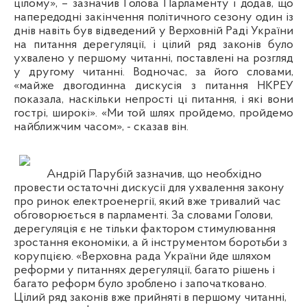
цілому», – зазначив Голова Парламенту і додав, що
напередодні закінчення політичного сезону один із
днів навіть був відведений у Верховній Раді України
на питання дерегуляції, і цілий ряд законів було
ухвалено у першому читанні, поставлені на розгляд
у другому читанні. Водночас, за його словами,
«майже двогодинна дискусія з питання НКРЕУ
показала, наскільки непрості ці питання, і які вони
гострі, широкі». «Ми той шлях пройдемо, пройдемо
найближчим часом», - сказав він.
Андрій Парубій зазначив, що необхідно
провести остаточні дискусії для ухвалення закону
про ринок електроенергії, який вже тривалий час
обговорюється в парламенті. За словами Голови,
дерегуляція є не тільки фактором стимулювання
зростання економіки, а й інструментом боротьби з
корупцією. «Верховна рада України йде шляхом
реформи у питаннях дерегуляції, багато рішень і
багато реформ було зроблено і започатковано.
Цілий ряд законів вже прийняті в першому читанні,