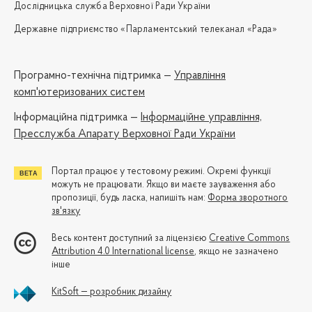
Дослідницька служба Верховної Ради України
Державне підприємство «Парламентський телеканал «Рада»
Програмно-технічна підтримка —
Управління
комп'ютеризованих систем
Iнформаційна підтримка —
Інформаційне управління,
Пресслужба Апарату Верховної Ради України
Портал працює у тестовому режимі. Окремі функції
можуть не працювати. Якщо ви маєте зауваження або
пропозиції, будь ласка, напишіть нам:
Форма зворотного
зв'язку
Весь контент доступний за ліцензією
Creative Commons
Attribution 4.0 International license
, якщо не зазначено
інше
KitSoft — розробник дизайну