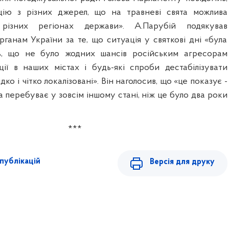
ію з різних джерел, що на травневі свята можлива
в різних регіонах держави». А.Парубій подякував
ганам України за те, що ситуація у святкові дні «була
ль, що не було жодних шансів російським агресорам
ії в наших містах і будь-які спроби дестабілізувати
дко і чітко локалізовані». Він наголосив, що «це показує -
 перебуває у зовсім іншому стані, ніж це було два роки
***
публікацій
Версія для друку