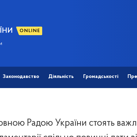
ЇНИ
ONLINE
и
Законодавство
Діяльність
Громадськості
Пре
вною Радою України стоять важл