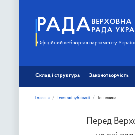
РАДА
ВЕРХОВНА
РАДА УКРА
Офіційний вебпортал парламенту Україн
Склад і структура
Законотворчість
Головна
Текстові публікації
Топновина
Перед Верхо