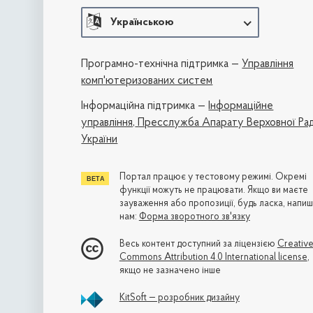
Українською
Програмно-технічна підтримка —
Управління
комп'ютеризованих систем
Iнформаційна підтримка —
Інформаційне
управління,
Пресслужба Апарату Верховної Ра
України
Портал працює у тестовому режимі. Окремі
функції можуть не працювати. Якщо ви маєте
зауваження або пропозиції, будь ласка, напиш
нам:
Форма зворотного зв'язку
Весь контент доступний за ліцензією
Creativ
Commons Attribution 4.0 International license
,
якщо не зазначено інше
KitSoft — розробник дизайну