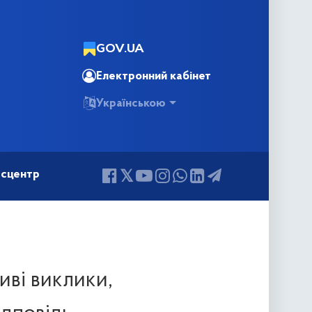
GOV.UA
Електронний кабінет
Українською
сцентр
иві виклики,