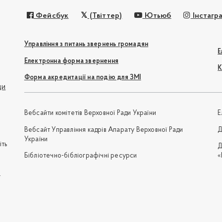
Фейсбук
(Твіттер)
Ютьюб
Інстагр
Управління з питань звернень громадян
Е
Електронна форма звернення
К
Форма акредитації на подію для ЗМІ
ди
Вебсайти комітетів Верховної Ради України
Е
Вебсайт Управління кадрів Апарату Верховної Ради
Д
України
іть
Д
Бібліотечно-бібліографічні ресурси
«
e