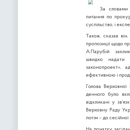
За словами 
питання по прокура
суспільство, і екс
Також, сказав він
пропозиції щодо пр
А.Парубій
закли
швидко надати 
законопроект», 
ефективною і прод
Голова Верховної
денного було вкл
відкликані у зв’я
Верховну Раду Укра
потім – до сесійної 
На початку засіда