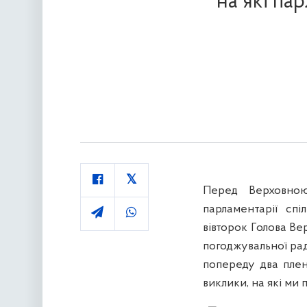
на які пар
Перед Верховною
парламентарії сп
вівторок Голова Ве
погоджувальної рад
попереду два плен
виклики, на які ми п