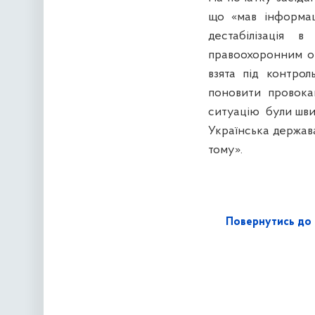
що «мав інформац
дестабілізація 
правоохоронним ор
взята під контро
поновити провокац
ситуацію
були шви
Українська держава
тому».
Повернутись до 