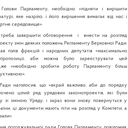
Голови Парламенту, необхідно «підняти і вирішити
турі, яке назріло, і його вирішення вимагає від нас і
пертне середовище».
, треба завершити обговорення
і
внести на розгляд
оекту змін деяких положень Регламенту Верховної Ради.
кав голів фракцій і народних депутатів «максимально
пропозиції, аби можна було зареєструвати цей
адже «необхідно зробити роботу Парламенту більш
уктивною».
 Ради наголосив, що «вкрай важливо, аби до порядку
ючено цілий ряд урядових законопроектів, які були
зку зі зміною Уряду, і зараз вони знову повернуться у
їни, ці документи мають піти на розгляд у Комітети, а
зали».
ння погоджувальної ради Голова Парламенту повідомив,