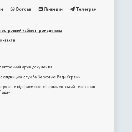
ам
Вотсап
Лінкедін
Телеграм
лектронний кабінет громадянина
онтакти
лектронний архів документів
ослідницька служба Верховної Ради України
ержавне підприємство «Парламентський телеканал
Рада»