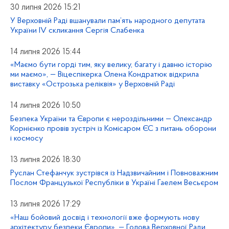
30 липня 2026 15:21
У Верховній Раді вшанували пам’ять народного депутата
України IV скликання Сергія Слабенка
14 липня 2026 15:44
«Маємо бути горді тим, яку велику, багату і давню історію
ми маємо», — Віцеспікерка Олена Кондратюк відкрила
виставку «Острозька реліквія» у Верховній Раді
14 липня 2026 10:50
Безпека України та Європи є нероздільними — Олександр
Корнієнко провів зустріч із Комісаром ЄС з питань оборони
і космосу
13 липня 2026 18:30
Руслан Стефанчук зустрівся із Надзвичайним і Повноважним
Послом Французької Республіки в Україні Гаелем Весьєром
13 липня 2026 17:29
«Наш бойовий досвід і технології вже формують нову
архітектуру безпеки Європи», — Голова Верховної Ради