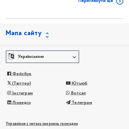
Переглянути ще
Мапа сайту
Українською
Фейсбук
(Твіттер)
Ютьюб
Інстаграм
Вотсап
Лінкедін
Телеграм
Управління з питань звернень громадян