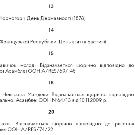
13
Чорногорії. День Державності (1878)
14
Французької Республіки. День взяття Бастилії
15
авичок молоді. Відзначається щорічно відповідно до
ої Асамблеї ООН A/RES/69/145
18
Нельсона Мандели. Відзначається щорічно відповідно
альної Асамблеї ООН №64/13 від 10.11.2009 р.
20
шахів.
Відзначається щорічно відповідно до рішення
блеї ООН A/RES/74/22