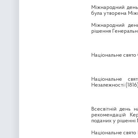
Міжнародний день 
була утворена Між
Міжнародний день
рішення Генерально
Національне свято
Національне свя
Незалежності (1816
Всесвітній день н
рекомендацій Ке
поданих у рішенні 
Національне свято 