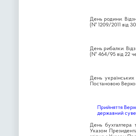
День родини. Відзн
(№
1209/2011 від 30
День рибалки. Відз
(№ 464/95 від 22 че
День українських 
Постановою Верхов
Прийняття Верх
державний сувер
День бухгалтера т
Указом Президента