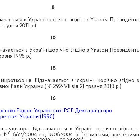
8
ачається в Україні щорічно згідно з Указом Президента
 грудня 2011 р.)
10
начається в Україні щорічно згідно з Указом Президента
рвня 1995 р.)
15
миротворців. Відзначається в Україні щорічно згідно з
ної Ради України (№
292-VII
від 21 травня 2013 р.)
16
овною Радою Української РСР Декларації про
енітет України (1990)
а аудитора. Відзначається в Україні щорічно згідно з
 № 662/2004 від 18.06.2004 р. (зі змінами, внесеними