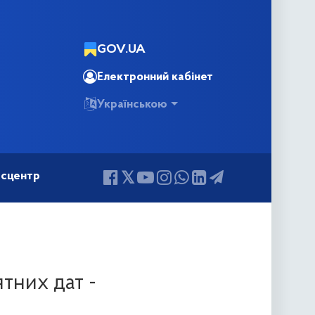
GOV.UA
Електронний кабінет
Українською
сцентр
тних дат -