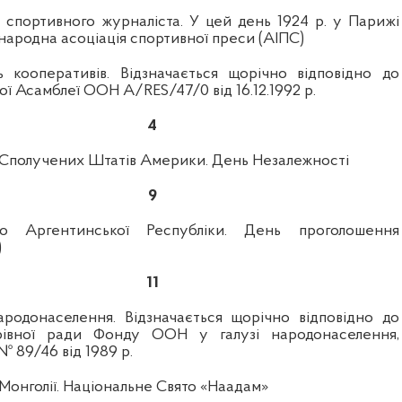
спортивного журналіста. У цей день 1924 р. у Парижі
народна асоціація спортивної преси (АІПС)
 кооперативів. Відзначається щорічно відповідно до
ї Асамблеї ООН A/RES/47/0 від 16.12.1992 р.
4
 Сполучених Штатів Америки. День Незалежності
9
то Аргентинської Республіки. День проголошення
)
11
ародонаселення. Відзначається щорічно відповідно до
рівної ради Фонду ООН у галузі народонаселення,
№ 89/46 від 1989 р.
Монголії. Національне Свято «Наадам»