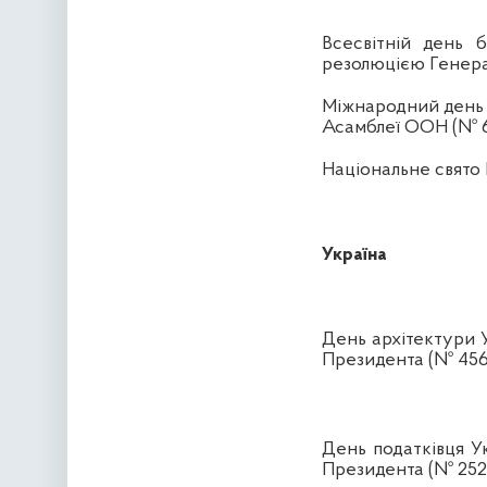
Всесвітній день б
резолюцією Генера
Міжнародний день 
Асамблеї ООН (№ 65/
Національне свято
Україна
День архітектури
Президента (№ 456/
День податківця Ук
Президента (№ 252/