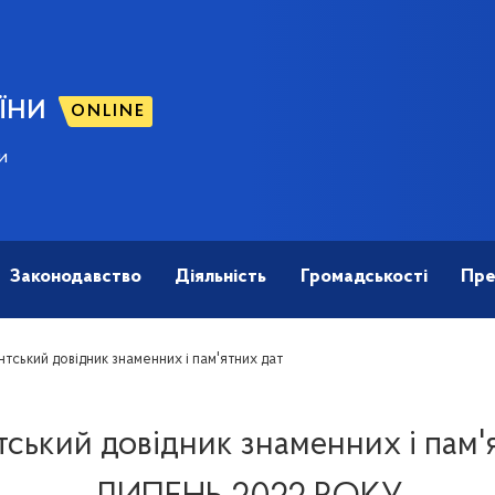
ЇНИ
ONLINE
и
Законодавство
Діяльність
Громадськості
Пре
тський довідник знаменних і пам'ятних дат
ський довідник знаменних і пам'я