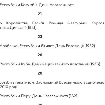
 Республіки Колумбія. День Незалежност
21
о Королівства Бельгії. Річниця інавгурації Короля
ника Династії (1831)
23
Арабської Республіки Єгипет. День Революції (1952)
26
Республіки Куба. День національного повстання (1953)
28
оротьби з гепатитом. Заснований Всесвітньою асамблеєю
 2010 році
Республіки Перу. День Незалежності (1821)