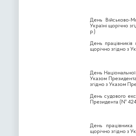
День Військово-М
Україні щорічно зг
р.)
День працівників 
щорічно згідно з У
День Національної п
Указом Президента 
згідно з Указом Пре
День судового експ
Президента (№ 424/
День працівника п
щорічно згідно з 