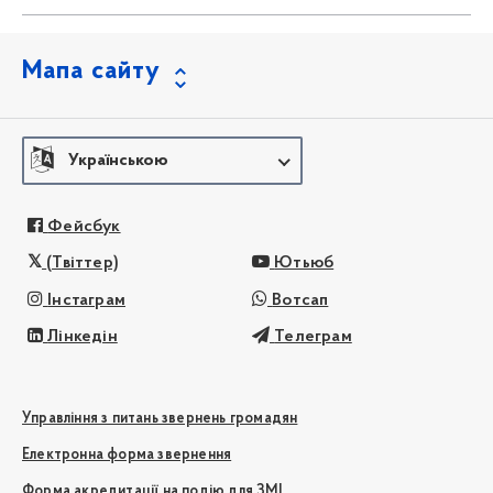
Мапа сайту
Українською
Фейсбук
(Твіттер)
Ютьюб
Інстаграм
Вотсап
Лінкедін
Телеграм
Управління з питань звернень громадян
Електронна форма звернення
Форма акредитації на подію для ЗМІ