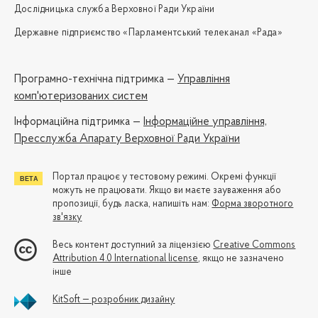
Дослідницька служба Верховної Ради України
Державне підприємство «Парламентський телеканал «Рада»
Програмно-технічна підтримка —
Управління
комп'ютеризованих систем
Iнформаційна підтримка —
Інформаційне управління,
Пресслужба Апарату Верховної Ради України
Портал працює у тестовому режимі. Окремі функції
можуть не працювати. Якщо ви маєте зауваження або
пропозиції, будь ласка, напишіть нам:
Форма зворотного
зв'язку
Весь контент доступний за ліцензією
Creative Commons
Attribution 4.0 International license
, якщо не зазначено
інше
KitSoft — розробник дизайну