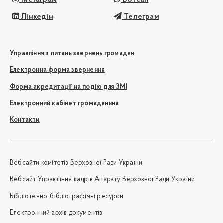
Інстаграм
Вотсап
Лінкедін
Телеграм
Управління з питань звернень громадян
Електронна форма звернення
Форма акредитації на подію для ЗМІ
Електронний кабінет громадянина
Контакти
Вебсайти комітетів Верховної Ради України
Вебсайт Управління кадрів Апарату Верховної Ради України
Бібліотечно-бібліографічні ресурси
Електронний архів документів