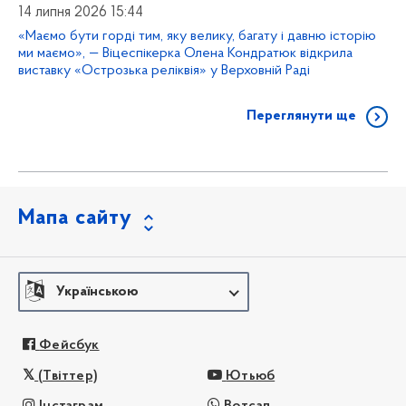
14 липня 2026 15:44
«Маємо бути горді тим, яку велику, багату і давню історію
ми маємо», — Віцеспікерка Олена Кондратюк відкрила
виставку «Острозька реліквія» у Верховній Раді
Переглянути ще
Мапа сайту
Українською
Фейсбук
(Твіттер)
Ютьюб