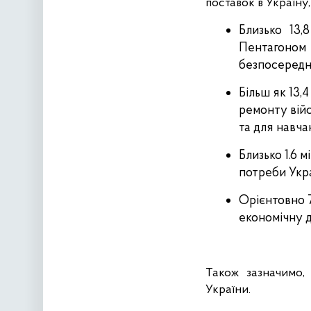
поставок в Україну,
Близько 13,
Пентагоном 
безпосередн
Більш як 13,
ремонту війс
та для навча
Близько 1.6 м
потреби Укра
Орієнтовно 7
економічну д
Також зазначимо,
України.