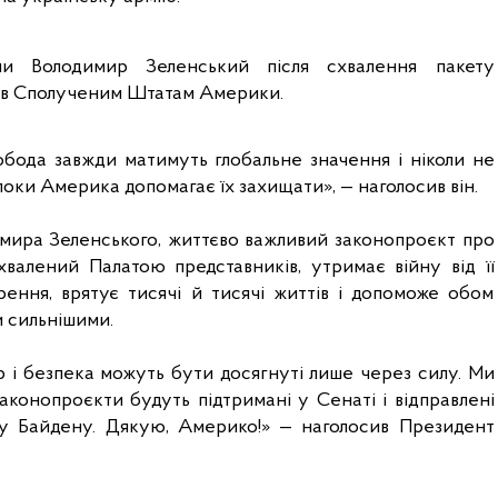
ни Володимир Зеленський після схвалення пакету 
ав Сполученим Штатам Америки.
обода завжди матимуть глобальне значення і ніколи не 
поки Америка допомагає їх захищати», — наголосив він.
мира Зеленського, життєво важливий законопроєкт про 
алений Палатою представників, утримає війну від її 
ення, врятує тисячі й тисячі життів і допоможе обом 
 сильнішими. 
 і безпека можуть бути досягнуті лише через силу. Ми 
аконопроєкти будуть підтримані у Сенаті і відправлені 
у Байдену. Дякую, Америко!» — наголосив Президент 