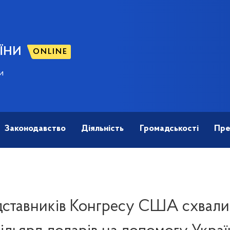
ЇНИ
ONLINE
и
Законодавство
Діяльність
Громадськості
Пре
дставників Конгресу США схвали