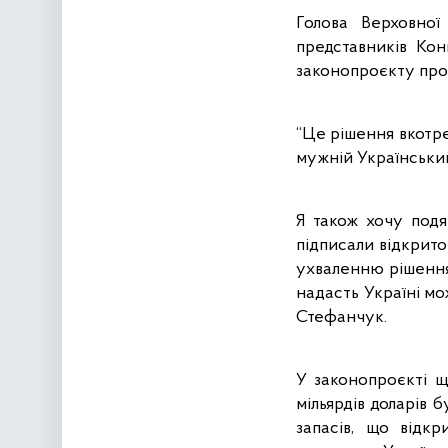
Голова Верховної
представників Ко
законопроєкту про 
“Це рішення вкотре 
мужній Український
Я також хочу подя
підписали відкрит
ухваленню рішення
надасть Україні мо
Стефанчук.
У законопроєкті щ
мільярдів доларів 
запасів, що відкр