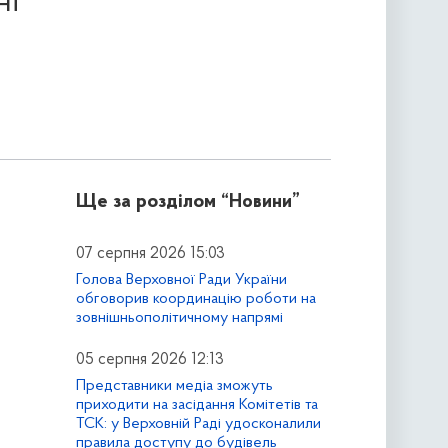
ні
Ще за розділом
“Новини”
07 серпня 2026 15:03
Голова Верховної Ради України
обговорив координацію роботи на
зовнішньополітичному напрямі
05 серпня 2026 12:13
Представники медіа зможуть
приходити на засідання Комітетів та
ТСК: у Верховній Раді удосконалили
правила доступу до будівель