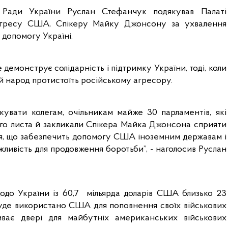
 Ради України Руслан Стефанчук подякував Палаті 
нгресу США, Спікеру Майку Джонсону за ухвалення 
допомогу Україні. 
демонструє солідарність і підтримку України, тоді, коли 
 народ протистоїть російському агресору. 
кувати колегам, очільникам майже 30 парламентів, які 
ого листа й закликали Спікера Майка Джонсона сприяти 
, що забезпечить допомогу США іноземним державам і 
жливість для продовження боротьби”, - наголосив Руслан 
одо України із 60,7  мільярда доларів США близько 23 
буде використано США для поповнення своїх військових 
иває двері для майбутніх американських військових 