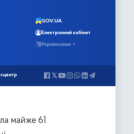
GOV.UA
Електронний кабінет
Українською
сцентр
ла майже 61