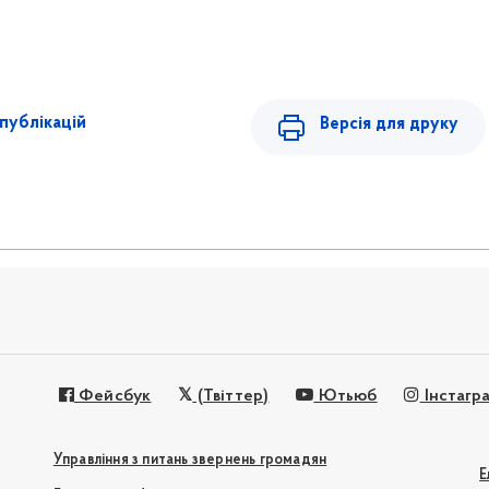
публікацій
Версія для друку
Фейсбук
(Твіттер)
Ютьюб
Інстагр
Управління з питань звернень громадян
Е