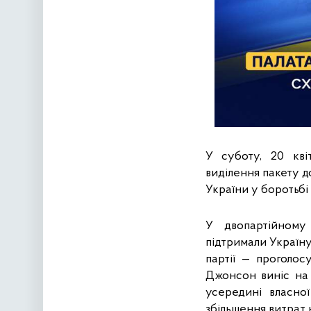
У суботу, 20 кві
виділення пакету д
України у боротьбі 
У двопартійному 
підтримали Україну,
партії — проголос
Джонсон виніс на 
усередині власної
збільшення витрат 