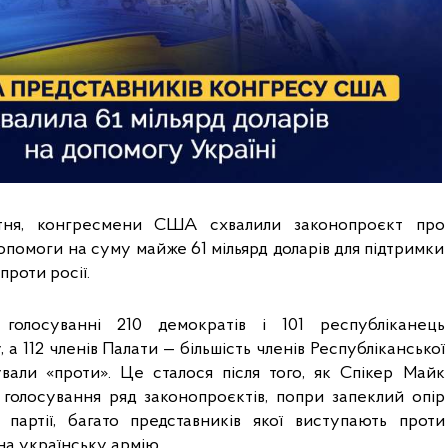
тня, конгресмени США схвалили законопроєкт про 
опомоги на суму майже 61 мільярд доларів для підтримки 
проти росії.
голосуванні 210 демократів і 101 республіканець 
 а 112 членів Палати — більшість членів Республіканської 
ували «проти». Це сталося після того, як Спікер Майк 
голосування ряд законопроєктів, попри запеклий опір 
 партії, багато представників якої виступають проти 
на українську армію. 