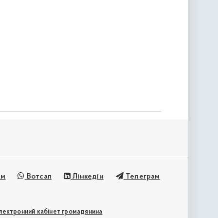
ам
Вотсап
Лінкедін
Телеграм
лектронний кабінет громадянина