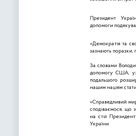
Президент Украї
допомоги подякув
«Демократія та св
зазнають поразки, 
За словами Володи
допомогу США, ухв
подальшого розшир
нашим націям стати
«Справедливий мир
сподіваємося, що з
на стіл Президент
України.