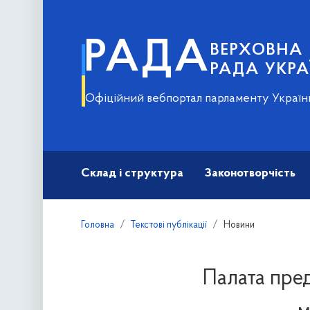
РАДА
ВЕРХОВНА
РАДА УКРА
Офіційний вебпортал парламенту Україн
Склад і структура
Законотворчість
Головна
Текстові публікації
Новини
Палата пре