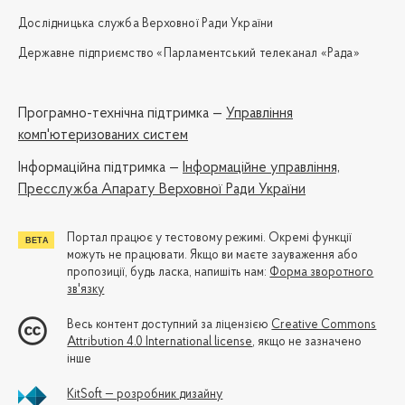
Дослідницька служба Верховної Ради України
Державне підприємство «Парламентський телеканал «Рада»
Програмно-технічна підтримка —
Управління
комп'ютеризованих систем
Iнформаційна підтримка —
Інформаційне управління,
Пресслужба Апарату Верховної Ради України
Портал працює у тестовому режимі. Окремі функції
можуть не працювати. Якщо ви маєте зауваження або
пропозиції, будь ласка, напишіть нам:
Форма зворотного
зв'язку
Весь контент доступний за ліцензією
Creative Commons
Attribution 4.0 International license
, якщо не зазначено
інше
KitSoft — розробник дизайну