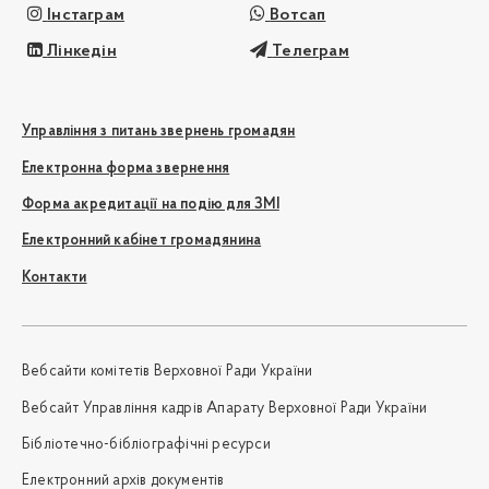
Інстаграм
Вотсап
Лінкедін
Телеграм
Управління з питань звернень громадян
Електронна форма звернення
Форма акредитації на подію для ЗМІ
Електронний кабінет громадянина
Контакти
Вебсайти комітетів Верховної Ради України
Вебсайт Управління кадрів Апарату Верховної Ради України
Бібліотечно-бібліографічні ресурси
Електронний архів документів