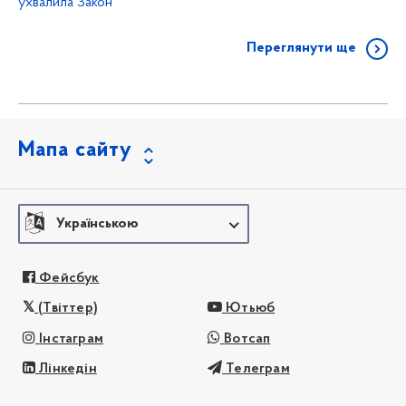
ухвалила Закон
Переглянути ще
Мапа сайту
Українською
Фейсбук
(Твіттер)
Ютьюб
Інстаграм
Вотсап
Лінкедін
Телеграм