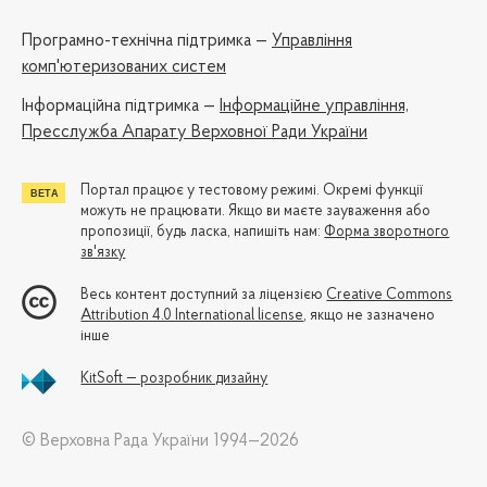
Програмно-технічна підтримка —
Управління
комп'ютеризованих систем
Iнформаційна підтримка —
Інформаційне управління,
Пресслужба Апарату Верховної Ради України
Портал працює у тестовому режимі. Окремі функції
можуть не працювати. Якщо ви маєте зауваження або
пропозиції, будь ласка, напишіть нам:
Форма зворотного
зв'язку
Весь контент доступний за ліцензією
Creative Commons
Attribution 4.0 International license
, якщо не зазначено
інше
KitSoft — розробник дизайну
© Верховна Рада України 1994—2026