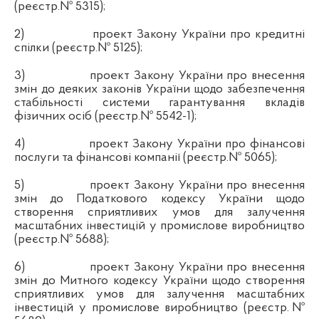
(реєстр.№ 5315);
2)
проект Закону України про кредитні
спілки (реєстр.№ 5125);
3)
проект Закону України про внесення
змін до деяких законів України щодо забезпечення
стабільності системи гарантування вкладів
фізичних осіб (реєстр.№ 5542-1);
4)
проект Закону України про фінансові
послуги та фінансові компанії (реєстр.№ 5065);
5)
проект Закону України п
ро внесення
змін до Податкового кодексу України щодо
створення сприятливих умов для залучення
масштабних інвестицій у промислове виробництво
(реєстр.№ 5688);
6)
проект Закону України п
ро внесення
змін до Митного кодексу України щодо створення
сприятливих умов для залучення масштабних
інвестицій у промислове виробництво
(реєстр.№