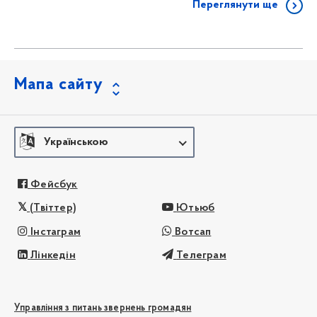
Переглянути ще
Мапа сайту
Українською
Фейсбук
(Твіттер)
Ютьюб
Інстаграм
Вотсап
Лінкедін
Телеграм
Управління з питань звернень громадян