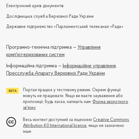
Електронний архів документів
Дослідницька служба Верховної Ради України
Державне підприємство «Парламентський телеканал «Рада»
Програмно-технічна підтримка —
Управління
комп'ютеризованих систем
Iнформаційна підтримка —
Інформаційне управління,
Пресслужба Апарату Верховної Ради України
Портал працює у тестовому режимі. Окремі функції
можуть не працювати. Якщо ви маєте зауваження або
пропозиції, будь ласка, напишіть нам:
Форма зворотного
зв'язку
Весь контент доступний за ліцензією
Creative Commons
Attribution 4.0 International license
, якщо не зазначено
інше