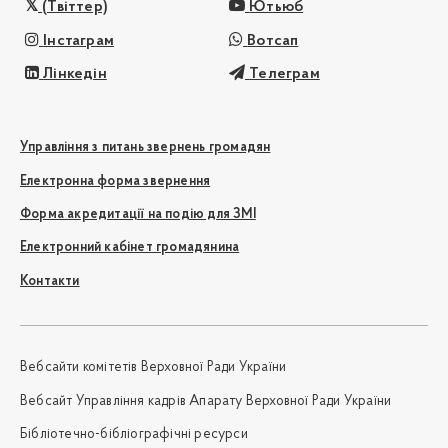
(Твіттер)
Ютьюб
Інстаграм
Вотсап
Лінкедін
Телеграм
Управління з питань звернень громадян
Електронна форма звернення
Форма акредитації на подію для ЗМІ
Електронний кабінет громадянина
Контакти
Вебсайти комітетів Верховної Ради України
Вебсайт Управління кадрів Апарату Верховної Ради України
Бібліотечно-бібліографічні ресурси