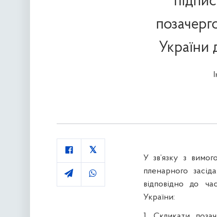
підпи
позачерг
України 
У зв’язку з вимо
пленарного засід
відповідно до ча
України:
1. Скликати поза