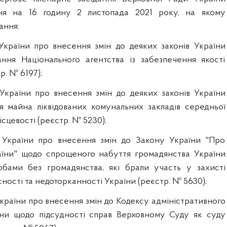
ння на 16 годину 2 листопада 2021 року, на якому
ання:
України про внесення змін до деяких законів України
ння Національного агентства із забезпечення якості
р. № 6197);
України про внесення змін до деяких законів України
 майна ліквідованих комунальних закладів середньої
місцевості (реєстр. № 5230);
 України про внесення змін до Закону України "Про
аїни" щодо спрощеного набуття громадянства України
обами без громадянства, які брали участь у захисті
сності та недоторканності України (реєстр. № 5630);
країни про внесення змін до Кодексу адміністративного
їни щодо підсудності справ Верховному Суду як суду