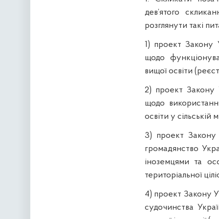
дев’ятого склика
розглянути такі пит
1) проект Закону 
щодо функціонува
вищої освіти (реєст
2) проект Закону 
щодо використання
освіти у сільській 
3) проект Закону
громадянство Укр
іноземцями та ос
територіальної цілі
4) проект Закону У
судочинства Укра