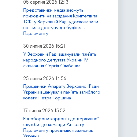
05 серпня 2026 12:13
Представники медіа зможуть
приходити на засідання Комітетів та
ТСК: у Верховній Раді удосконалили
правила доступу до будівель
Парламенту
30 липня 2026 15:21
У Верховній Раді вшанували пам’ять
народного депутата України IV
скликання Сергія Слабенка
25 липня 2026 14:56
Працівники Апарату Верховної Ради
України вшанували памʼять загиблого
колеги Петра Торшина
17 липня 2026 15:52
Від оборони кордонів до державної
служби: до команди Апарату
Парламенту приєднався захисник
України