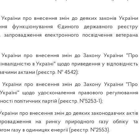
 України про внесення змін до деяких законів України
ння функціонування Єдиного державного реєстру
та запровадження електронного посвідчення ветерана
у України про внесення змін до Закону України "Про
 інвалідністю в Україні" щодо приведення у відповідність
авчими актами (реєстр. № 4542);
у України про внесення змін до Закону України "Про
в Україні" щодо удосконалення правового регулювання
ності політичних партій (реєстр. №5253-1);
України про внесення змін до деяких законодавчих актів
провадження на ринку природного газу обліку та
ягом газу в одиницях енергії (реєстр. №2553).