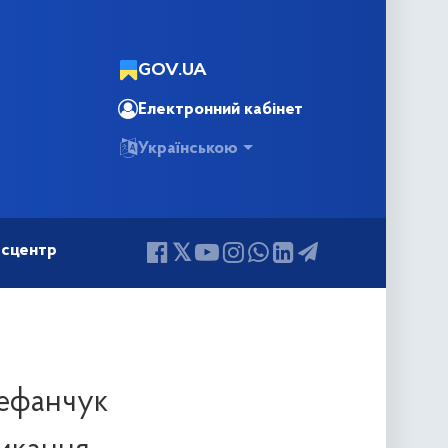
GOV.UA
Електронний кабінет
Українською
сцентр
тефанчук