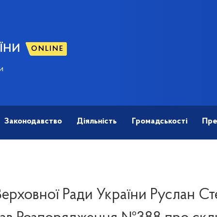
ЇНИ
ONLINE
и
Законодавство
Діяльність
Громадськості
Пре
Верховної Ради України Руслан С