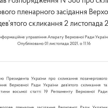
сав Розпорядження №388 про скл
ового пленарного засідання Верхо
дев’ятого скликання 2 листопада 
Інформаційне управління Апарату Верховної Ради Україн
Опубліковано 01 листопада 2021, о 11:16
гою Президента України про скликання позачергового
ання Верховної Ради України дев’ятого скликання та
стини восьмої статті 19 Регламенту Верховної Ради
чергове пленарне засідання Верховної Ради України