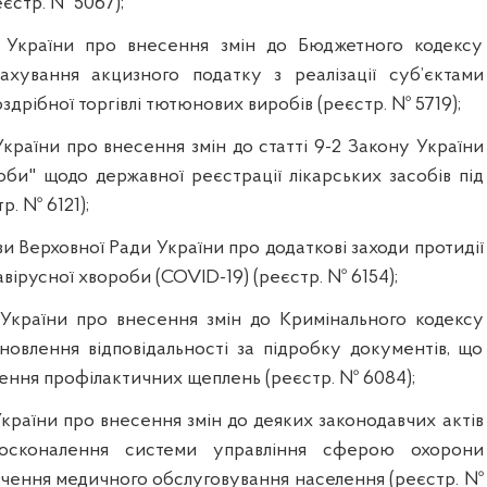
еєстр. № 5067);
 України про внесення змін до Бюджетного кодексу
ахування акцизного податку з реалізації суб’єктами
дрібної торгівлі тютюнових виробів (реєстр. № 5719);
країни про внесення змін до статті 9-2 Закону України
оби" щодо державної реєстрації лікарських засобів під
р. № 6121);
и Верховної Ради України про додаткові заходи протидії
ірусної хвороби (COVID-19) (реєстр. № 6154);
України про внесення змін до Кримінального кодексу
новлення відповідальності за підробку документів, що
ення профілактичних щеплень (реєстр. № 6084);
країни про внесення змін до деяких законодавчих актів
осконалення системи управління сферою охорони
печення медичного обслуговування населення (реєстр. №