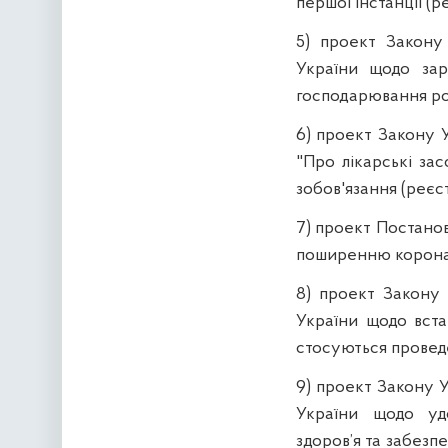
першої інстанції (р
5) проект Закону
України щодо зар
господарювання роз
6) проект Закону У
"Про лікарські зас
зобов'язання (реєст
7) проект Постанов
поширенню коронав
8) проект Закону 
України щодо вста
стосуються провед
9) проект Закону У
України щодо уд
здоров’я та забез