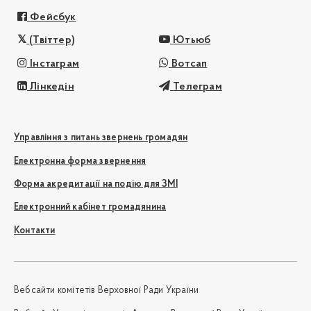
Фейсбук
(Твіттер)
Ютьюб
Інстаграм
Вотсап
Лінкедін
Телеграм
Управління з питань звернень громадян
Електронна форма звернення
Форма акредитації на подію для ЗМІ
Електронний кабінет громадянина
Контакти
Вебсайти комітетів Верховної Ради України