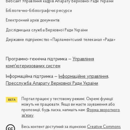
Вебсайт Управління кадрів Апарату Верховної Ради України
Бібліотечно-бібліографічні ресурси
Електронний архів документів
Дослідницька служба Верховної Ради України
Державне підприємство «Парламентський телеканал «Рада»
Програмно-технічна підтримка —
Управління
комп'ютеризованих систем
Iнформаційна підтримка —
Інформаційне управління,
Пресслужба Апарату Верховної Ради України
Портал працює у тестовому режимі. Окремі функції
можуть не працювати. Якщо ви маєте зауваження або
пропозиції, будь ласка, напишіть нам:
Форма зворотного
зв'язку
Весь контент доступний за ліцензією
Creative Commons