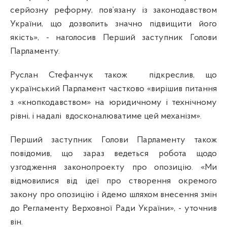
серйозну реформу, пов’язану із законодавством
України, що дозволить значно підвищити його
якість», - наголосив Перший заступник Голови
Парламенту.
Руслан Стефанчук також
підкреслив, що
український Парламент частково «вирішив питання
з «кнопкодавством» на юридичному і технічному
рівні, і надалі
вдосконалюватиме цей механізм».
Перший заступник Голови Парламенту також
повідомив, що зараз ведеться робота щодо
узгодження законопроекту про опозицію. «Ми
відмовилися від ідеї про створення окремого
закону про опозицію і йдемо шляхом внесення змін
до Регламенту Верховної Ради України», - уточнив
він.