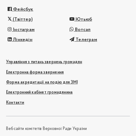
Фейсбук
(Твіттер)
Ютьюб
Інстаграм
Вотсап
Лінкедін
Телеграм
Управління з питань звернень громадян
Електронна форма звернення
Форма акредитації на подію для ЗМІ
Електронний кабінет громадянина
Контакти
Вебсайти комітетів Верховної Ради України