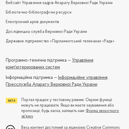
Вебсайт Управління кадрів Апарату Верховної Ради України
Бібліотечно-бібліографічні ресурси
Електронний архів документів
Дослідницька служба Верховної Ради України
Державне підприємство «Парламентський телеканал «Рада»
Програмно-технічна підтримка —
Управління
комп'ютеризованих систем
Iнформаційна підтримка —
Інформаційне управління,
Пресслужба Апарату Верховної Ради України
Портал працює у тестовому режимі. Окремі функції
можуть не працювати. Якщо ви маєте зауваження або
пропозиції, будь ласка, напишіть нам:
Форма зворотного
зв'язку
Весь контент доступний за ліцензією
Creative Commons