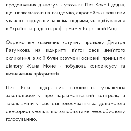
продовження діалогу», - уточнив Пет Кокс і додав,
що, незважаючи на пандемію, європейські політики
уважно слідкували за всіма подіями, які відбувалися
в Україні, та радіють реформам у Верховній Раді.
Окремо він відзначив вступну промову Дмитра
Разумкова на відкритті п’ятої сесії дев’ятого
скликання, в якій були озвучені основні
принципи
діалогу Жана Моне - побудова консенсусу та
визначення пріоритетів.
Пет Кокс підкреслив важливість ухвалення
законопроекту про парламентський контроль, а
також зміни у системі голосування за допомогою
сенсорної кнопки, що запобігатиме неособистому
голосуванню.