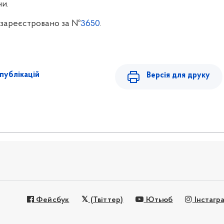
и.
зареєстровано за №
3650
.
публікацій
Версія для друку
Фейсбук
(Твіттер)
Ютьюб
Інстагр