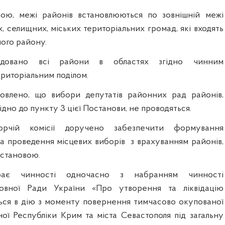
вою, межі районів встановлюються по зовнішній межі
х, селищних, міських територіальних громад, які входять
ного району.
відовано всі райони в областях згідно чинним
риторіальним поділом.
овлено, що вибори депутатів районних рад районів,
ідно до пункту 3 цієї Постанови, не проводяться.
орчій комісії доручено забезпечити формування
та проведення місцевих виборів з врахуванням районів,
становою.
ирає чинності
одночасно з набранням чинності
овної Ради України «Про утворення та ліквідацію
ться в дію з моменту повернення тимчасово окупованої
ної Республіки Крим та міста Севастополя під загальну