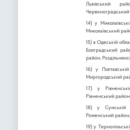
Львівський ра
Червоноградський 
14) у Миколаївськ
Миколаївський рай
15) в Одеській обл
Болградський райо
район, Роздільнянс
16) у Полтавські
Миргородський рай
17) у Рівненськ
Рівненський район
18) у Сумській 
Роменський район,
19) у Тернопільськ