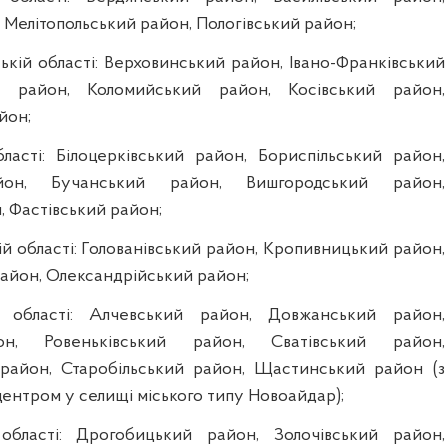
 Мелітопольський район, Пологівський район;
ській області: Верховинський район, Івано-Франківський
й район, Коломийський район, Косівський район,
йон;
бласті: Білоцерківський район, Бориспільський район,
йон, Бучанський район, Вишгородський район,
, Фастівський район;
кій області: Голованівський район, Кропивницький район,
айон, Олександрійський район;
й області: Алчевський район, Довжанський район,
он, Ровеньківський район, Сватівський район,
район, Старобільський район, Щастинський район (з
ентром у селищі міського типу Новоайдар);
 області: Дрогобицький район, Золочівський район,