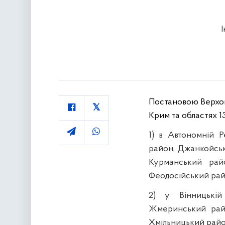
Постановою Верхов
Крим та областях 1
1) в Автономній Р
район, Джанкойськ
Курманський рай
Феодосійський рай
2) у Вінницькій
Жмеринський райо
Хмільницький райо