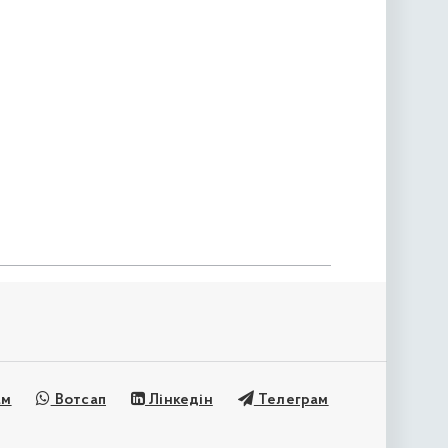
ам
Вотсап
Лінкедін
Телеграм