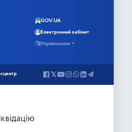
GOV.UA
Електронний кабінет
Українською
сцентр
іквідацію