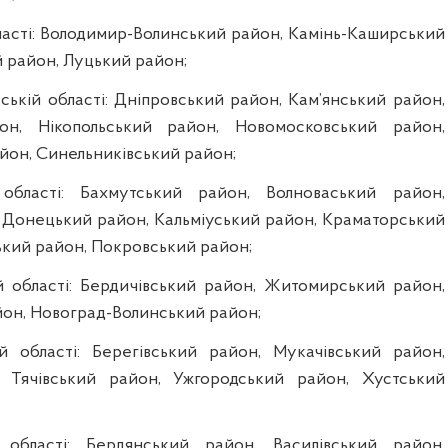
бласті: Володимир-Волинський район, Камінь-Каширський
й район, Луцький район;
ській області: Дніпровський район, Кам’янський район,
он, Нікопольський район, Новомосковський район,
йон,
Синельниківський район;
області: Бахмутський район, Волноваський район,
, Донецький район, Кальміуський район, Краматорський
ький район, Покровський район;
 області: Бердичівський район, Житомирський район,
он, Новоград-Волинський район;
й області: Берегівський район, Мукачівський район,
, Тячівський район, Ужгородський район, Хустський
 області: Бердянський район, Василівський район,