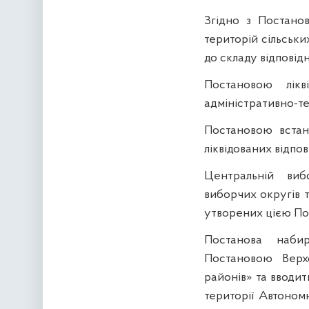
Згідно з Постано
територій сільськи
до складу відповід
Постановою лік
адміністративно-те
Постановою встан
ліквідованих відпов
Центральній виб
виборчих округів 
утворених цією По
Постанова наб
Постановою Верх
районів» та вводи
території Автоном