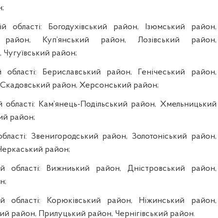
;
й області: Богодухівський район, Ізюмський район,
 район, Куп’янський район, Лозівський район,
 Чугуївський район;
й області: Бериславський район, Генічеський район,
 Скадовський район, Херсонський район;
й області: Кам’янець-Подільський район, Хмельницький
ий район;
області: Звенигородський район, Золотоніський район,
Черкаський район;
ій області: Вижниький район, Дністровський район,
н;
кій області: Корюківський район, Ніжинський район,
ий район, Прилуцький район, Чернігівський район.