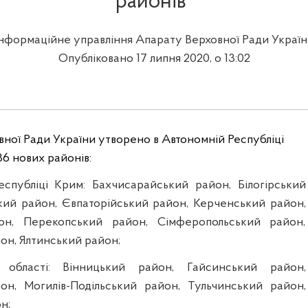
районів"
Інформаційне управління Апарату Верховної Ради Україн
Опубліковано 17 липня 2020, о 13:02
ної Ради України утворено в Автономній Республіці
36 нових районів:
еспубліці Крим: Бахчисарайський район, Білогірський
ий район, Євпаторійський район, Керченський район,
он, Перекопський район, Сімферопольський район,
он, Ялтинський район;
 області: Вінницький район, Гайсинський район,
н, Могилів-Подільський район, Тульчинський район,
н;