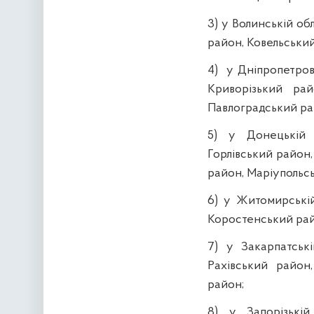
3) у Волинській о
район, Ковельськи
4) у Дніпропетров
Криворізький рай
Павлоградський ра
5) у Донецькій 
Горлівський район
район, Маріупольс
6) у Житомирській
Коростенський рай
7) у Закарпатські
Рахівський район
район;
8) у Запорізькій