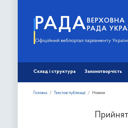
РАДА
ВЕРХОВНА
РАДА УКРА
Офіційний вебпортал парламенту Україн
Склад і структура
Законотворчість
Головна
Текстові публікації
Новини
Прийнято