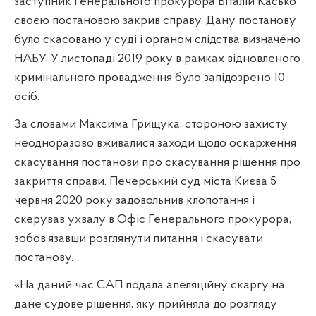
заступник Генерального прокурора Віталій Касько
своєю постановою закрив справу. Дану постанову
було скасовано у суді і органом слідства визначено
НАБУ. У листопаді 2019 року в рамках відновленого
кримінального провадження було запідозрено 10
осіб.
За словами Максима Грищука, стороною захисту
неодноразово вживалися заходи щодо оскарження
скасування постанови про скасування рішення про
закриття справи. Печерський суд міста Києва 5
червня 2020 року задовольнив клопотання і
скерував ухвалу в Офіс Генерального прокурора,
зобов’язавши розглянути питання і скасувати
постанову.
«На даний час САП подала апеляційну скаргу на
дане судове рішення, яку прийняла до розгляду