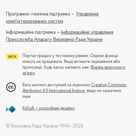
Програмно-технічна підтримка —
Управління
комп'ютеризованих систем
Iнформаційна підтримка —
Інформаційне управління,
Пресслужба Апарату Верховної Ради України
Портал працює у тестовому режимі. Окремі функції
можуть не працювати. Якщо ви маєте зауваження або
пропозиції, будь ласка, напишіть нам:
Форма зворотного
зв'язку
Весь контент доступний за ліцензією
Creative Commons
Attribution 4.0 International license
, якщо не зазначено
інше
KitSoft — розробник дизайну
© Верховна Рада України 1994—2026