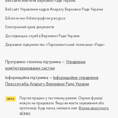
Вебсайти комітетів Верховної Ради України
Вебсайт Управління кадрів Апарату Верховної Ради України
Бібліотечно-бібліографічні ресурси
Електронний архів документів
Дослідницька служба Верховної Ради України
Державне підприємство «Парламентський телеканал «Рада»
Програмно-технічна підтримка —
Управління
комп'ютеризованих систем
Iнформаційна підтримка —
Інформаційне управління,
Пресслужба Апарату Верховної Ради України
Портал працює у тестовому режимі. Окремі функції
можуть не працювати. Якщо ви маєте зауваження або
пропозиції, будь ласка, напишіть нам:
Форма зворотного
зв'язку