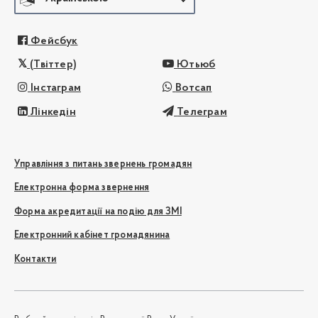
Фейсбук
(Твіттер)
Ютьюб
Інстаграм
Вотсап
Лінкедін
Телеграм
Управління з питань звернень громадян
Електронна форма звернення
Форма акредитації на подію для ЗМІ
Електронний кабінет громадянина
Контакти