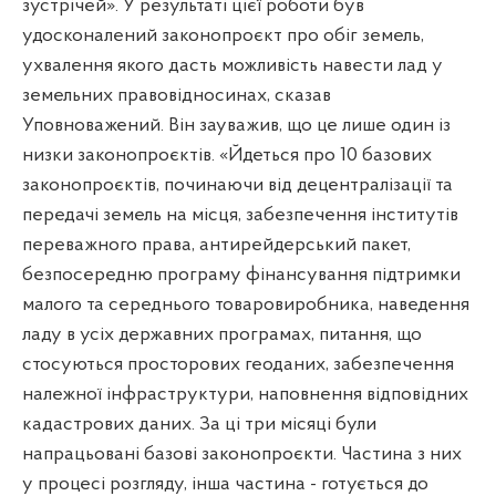
зустрічей». У результаті цієї роботи був
удосконалений законопроєкт про обіг земель,
ухвалення якого дасть можливість навести лад у
земельних правовідносинах, сказав
Уповноважений. Він зауважив, що це лише один із
низки законопроєктів. «Йдеться про 10 базових
законопроєктів, починаючи від децентралізації та
передачі земель на місця, забезпечення інститутів
переважного права, антирейдерський пакет,
безпосередню програму фінансування підтримки
малого та середнього товаровиробника, наведення
ладу в усіх державних програмах, питання, що
стосуються просторових геоданих, забезпечення
належної інфраструктури, наповнення відповідних
кадастрових даних. За ці три місяці були
напрацьовані базові законопроєкти. Частина з них
у процесі розгляду, інша частина - готується до