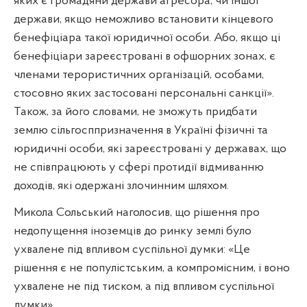
яких є громадяни держави агресора, чи іншої
держави, якщо неможливо встановити кінцевого
бенефіціара такої юридичної особи. Або, якщо ці
бенефіціари зареєстровані в офшорних зонах, є
членами терористичних організацій, особами,
стосовно яких застосовані персональні санкції».
Також, за його словами, не зможуть придбати
землю сільгосппризначення в Україні фізичні та
юридичні особи, які зареєстровані у державах, що
не співпрацюють у сфері протидії відмиванню
доходів, які одержані злочинним шляхом.
Микола Сольський наголосив, що рішення про
недопущення іноземців до ринку землі було
ухвалене під впливом суспільної думки: «Це
рішення є не популістським, а компромісним, і воно
ухвалене не під тиском, а під впливом суспільної
думки».