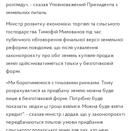
розгляду», - сказав Уповноважений Президента з
земельних питань.
Міністр розвитку економіки, торгівлі та сільського
господарства Тимофій Милованов під час
публічного обговорення фінальної версії земельної
реформи повідомив, що після ухвалення
законопроєкту про обіг земель купівля-продаж
землі здійснюватиметься тільки у безготівковій
формі.
«Ми боротимемося з тіньовими ринками. Тому
розрахуватися за придбану землю можна буде
лише в безготівковій формі. Потрібно буде
показати, звідки ці гроші взялися. Можна буде взяти
кредит", - сказав міністр і додав, що у законопроєкті
передбачаються пільгові умови придбання
сільськогосподарської землі для тих, хто нею