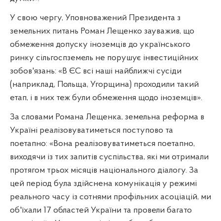
У свою чергу, Уповноважений Президента з
земельних питань Роман Лещенко зауважив, що
обмеження допуску іноземців до українського
ринку сільгоспземель не порушує інвестиційних
зобов'язань: «В ЄС всі наші найближчі сусіди
(наприклад, Польща, Угорщина) проходили такий
етап, і в них теж були обмеження щодо іноземців».
За словами Романа Лещенка, земельна реформа в
Україні реалізовуватиметься поступово та
поетапно: «Вона реалізовуватиметься поетапно,
виходячи із тих запитів суспільства, які ми отримали
протягом трьох місяців національного діалогу. За
цей період була здійснена комунікація у режимі
реального часу із сотнями профільних асоціацій, ми
об'їхали 17 областей України та провели багато