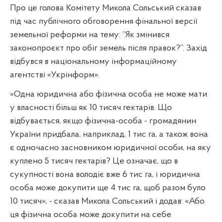
Про це голова Комітету Микола Сольський сказав
під час публічного обговорення фінальної версії
земельної реформи на тему: “Як змінився
законопроєкт про обіг земель після правок?”. Захід
відбувся в національному інформаційному
агентстві «Укрінформ».
«Одна юридична або фізична особа не може мати
у власності більш як 10 тисяч гектарів. Що
відбувається, якщо фізична-особа - громадянин
України придбала, наприклад, 1 тис га, а також вона
є одночасно засновником юридичної особи, на яку
куплено 5 тисяч гектарів? Це означає, що в
сукупності вона володіє вже 6 тис га, і юридична
особа може докупити ще 4 тис га, щоб разом було
10 тисяч», - сказав Микола Сольський і додав: «Або
ця фізична особа може докупити на себе