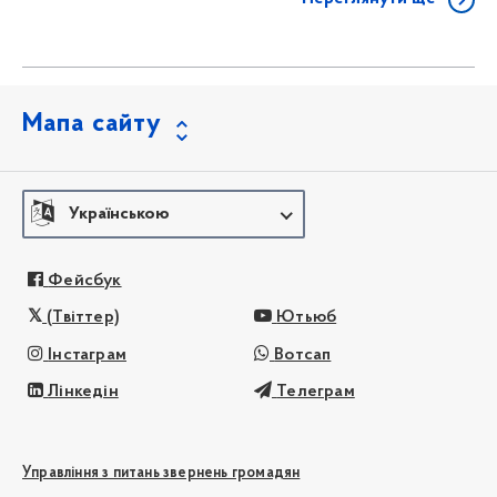
Мапа сайту
Українською
Фейсбук
(Твіттер)
Ютьюб
Інстаграм
Вотсап
Лінкедін
Телеграм
Управління з питань звернень громадян