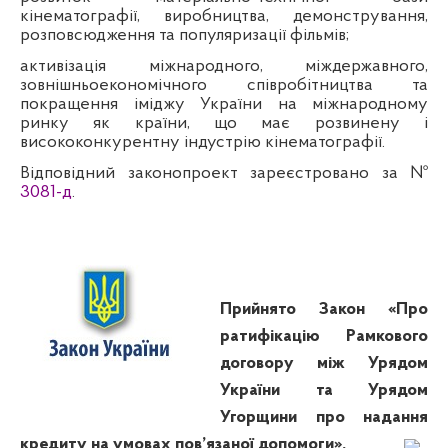
кінематографії, виробництва, демонстрування,
розповсюдження та популяризації фільмів;
активізація міжнародного, міждержавного,
зовнішньоекономічного співробітництва та
покращення іміджу України на міжнародному
ринку як країни, що має розвинену і
висококонкурентну індустрію кінематографії.
Відповідний законопроект зареєстровано за №
3081-д
.
Прийнято Закон «Про
ратифікацію Рамкового
договору між Урядом
України та Урядом
Угорщини про надання
кредиту на умовах пов’язаної допомоги».