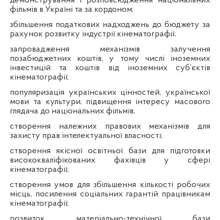
демонстрування і розповсюдження національних
фільмів в Україні та за кордоном;
збільшення податкових надходжень до бюджету за
рахунок розвитку індустрії кінематографії;
запровадження механізмів залучення
позабюджетних коштів, у тому числі іноземних
інвестицій та коштів від іноземних суб’єктів
кінематографії;
популяризація українських цінностей, української
мови та культури, підвищення інтересу масового
глядача до національних фільмів;
створення належних правових механізмів для
захисту прав інтелектуальної власності;
створення якісної освітньої бази для підготовки
висококваліфікованих фахівців у сфері
кінематографії;
створення умов для збільшення кількості робочих
місць, посилення соціальних гарантій працівникам
кінематографії;
розвиток матеріально-технічної бази