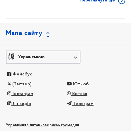
Переглянути ще
Мапа сайту
Українською
Фейсбук
(Твіттер)
Ютьюб
Інстаграм
Вотсап
Лінкедін
Телеграм
Управління з питань звернень громадян