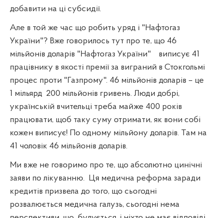
добавити на ці субсидії.
Але в той же час що робить уряд і "Нафтогаз
України"? Вже говорилось тут про те, що 46
мільйонів доларів "Нафтогаз України"
виписує 41
працівнику в якості премії за виграний в Стокгольмі
процес проти "Газпрому". 46 мільйонів доларів – це
1 мільярд
200 мільйонів гривень. Люди добрі,
українській вчительці треба майже 400 років
працювати, щоб таку суму отримати, як вони собі
кожен виписує! По одному мільйону доларів. Там на
41 чоловік 46 мільйонів доларів.
Ми вже не говоримо про те, що абсолютно цинічні
заяви по лікуванню.
Ця медична реформа заради
кредитів призвела до того, що сьогодні
розвалюється медична галузь, сьогодні нема
перспективи, що
будується, і ніхто не має відповіді,