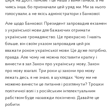
цирк на дроті, панове. І це наша з вами ганьба, а не
чиясь інша, бо призначали цей уряд ми. Ми за нього
голосували, а не якісь адміністратори з Банкової.
Але щодо Банкової. Президент запровадив екзамен
з української мови для бажаючих отримати
українське громадянство. Це прекрасно. І навіть
більше, він своїм указом запровадив цей рік
вважати роком української мови. Це дуже потрібно,
правда. Але чому не можна поставити крапку і
винести в зал Закон про українську мову, Закон
про мову взагалі. Три роки ці закони про мову
лежать десь, я не знаю, в шухлядах. Чому ми не
можемо винести це питання і розглянути? Трошки
політичної волі і з російським інтелектуальним
рабством буде назавжди покінчено. Давайте це
робити.