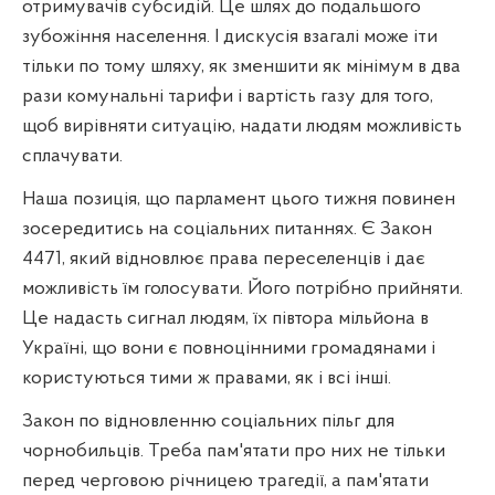
отримувачів субсидій. Це шлях до подальшого
зубожіння населення. І дискусія взагалі може іти
тільки по тому шляху, як зменшити як мінімум в два
рази комунальні тарифи і вартість газу для того,
щоб вирівняти ситуацію, надати людям можливість
сплачувати.
Наша позиція, що парламент цього тижня повинен
зосередитись на соціальних питаннях. Є Закон
4471, який відновлює права переселенців і дає
можливість їм голосувати. Його потрібно прийняти.
Це надасть сигнал людям, їх півтора мільйона в
Україні, що вони є повноцінними громадянами і
користуються тими ж правами, як і всі інші.
Закон по відновленню соціальних пільг для
чорнобильців. Треба пам'ятати про них не тільки
перед черговою річницею трагедії, а пам'ятати