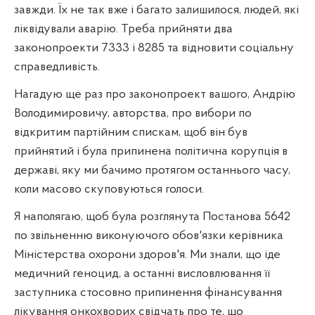
завжди. Їх не так вже і багато залишилося, людей, які
ліквідували аварію. Треба прийняти два
законопроекти 7333 і 8285 та відновити соціальну
справедливість.
Нагадую ще раз про законопроект вашого, Андрію
Володимировичу, авторства, про вибори по
відкритим партійним спискам, щоб він був
прийнятий і була припинена політична корупція в
державі, яку ми бачимо протягом останнього часу,
коли масово скуповуються голоси.
Я наполягаю, щоб була розглянута Постанова 5642
по звільненню виконуючого обов'язки керівника
Міністерства охорони здоров'я. Ми знали, що іде
медичний геноцид, а останні висловлювання її
заступника стосовно припинення фінансування
лікування онкохворих свідчать про те, що