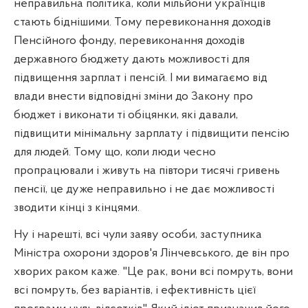
неправильна політика, коли мільйони українців
стають біднішими. Тому перевиконання доходів
Пенсійного фонду, перевиконання доходів
державного бюджету дають можливості для
підвищення зарплат і пенсій. І ми вимагаємо від
влади внести відповідні зміни до Закону про
бюджет і виконати ті обіцянки, які давали,
підвищити мінімальну зарплату і підвищити пенсію
для людей. Тому що, коли люди чесно
пропрацювали і живуть на півтори тисячі гривень
пенсії, це дуже неправильно і не дає можливості
зводити кінці з кінцями.
Ну і нарешті, всі чули заяву особи, заступника
Міністра охорони здоров'я Лінчевського, де він про
хворих раком каже. "Це рак, вони всі помруть, вони
всі помруть, без варіантів, і ефективність цієї