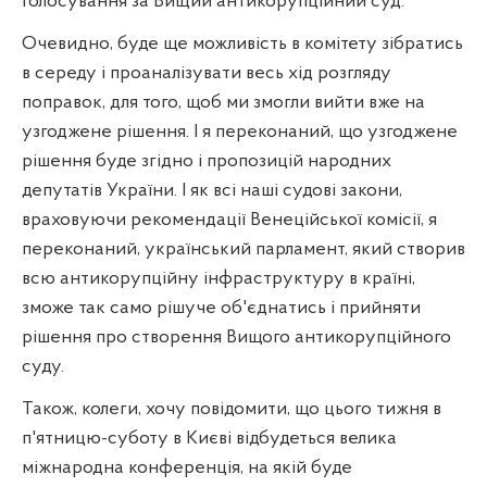
голосування за Вищий антикорупційний суд.
Очевидно, буде ще можливість в комітету зібратись
в середу і проаналізувати весь хід розгляду
поправок, для того, щоб ми змогли вийти вже на
узгоджене рішення. І я переконаний, що узгоджене
рішення буде згідно і пропозицій народних
депутатів України. І як всі наші судові закони,
враховуючи рекомендації Венеційської комісії, я
переконаний, український парламент, який створив
всю антикорупційну інфраструктуру в країні,
зможе так само рішуче об'єднатись і прийняти
рішення про створення Вищого антикорупційного
суду.
Також, колеги, хочу повідомити, що цього тижня в
п'ятницю-суботу в Києві відбудеться велика
міжнародна конференція, на якій буде