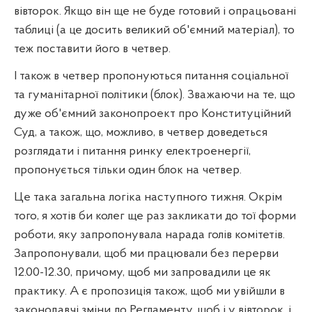
вівторок. Якщо він ще не буде готовий і опрацьовані
таблиці (а це досить великий об'ємний матеріал), то
теж поставити його в четвер.
І також в четвер пропонуються питання соціальної
та гуманітарної політики (блок). Зважаючи на те, що
дуже об'ємний законопроект про Конституційний
Суд, а також, що, можливо, в четвер доведеться
розглядати і питання ринку електроенергії,
пропонується тільки один блок на четвер.
Це така загальна логіка наступного тижня. Окрім
того, я хотів би колег ще раз закликати до тої форми
роботи, яку запропонувала нарада голів комітетів.
Запропонували, щоб ми працювали без перерви
12.00-12.30, причому, щоб ми запровадили це як
практику. А є пропозиція також, щоб ми увійшли в
законодавчі зміни до Регламенту, щоб і у вівторок, і