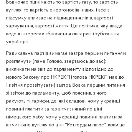
Водночас піднімають то вартість газу, то вартість
вугілля, то вартість енергоносіїв інших, і все в
підсумку впливає на підвищення ліків, вартості
харчування, вартості життя. Це політика, яку влада
веде в інтересах збагачення олігархів і зубожіння
українців.
Радикальна партія вимагає завтра першим питанням
розглянути (пане Голово, звертаюсь до вас):
викликати на звіт до парламенту відповідно до
нового Закону про НКРЕКП (голова НКРЕКП має до
1 квітня прозвітувати) завтра Вовка першим питання
зі звітом до парламенту, щоб пояснив, з чого
рахують ті тарифи, де, які складові, чому українці
повинні платити за газ вітчизняний по ціні
німецького хабу, чому українці повинні платити за
вітчизняне вугілля по ціні "Роттердам плюс", коли це