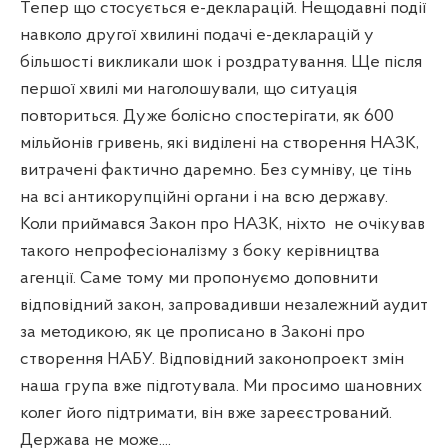
Тепер що стосується е-декларацій. Нещодавні події
навколо другої хвилині подачі е-декларацій у
більшості викликали шок і роздратування. Ще після
першої хвилі ми наголошували, що ситуація
повториться. Дуже болісно спостерігати, як 600
мільйонів гривень, які виділені на створення НАЗК,
витрачені фактично даремно. Без сумніву, це тінь
на всі антикорупційні органи і на всю державу.
Коли приймався Закон про НАЗК, ніхто
не очікував
такого непрофесіоналізму з боку керівництва
агенції. Саме тому ми пропонуємо доповнити
відповідний закон, запровадивши незалежний аудит
за методикою, як це прописано в Законі про
створення НАБУ. Відповідний законопроект змін
наша група вже підготувала. Ми просимо шановних
колег його підтримати, він вже зареєстрований.
Держава не може....