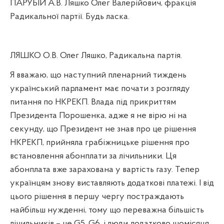
ПАРУБІЙ А.В. Ляшко Олег Валерійович, фракція
Радикальної партії. Будь ласка.
ЛЯШКО О.В. Олег Ляшко, Радикальна партія.
Я вважаю, що наступний пленарний тиждень
український парламент має почати з розгляду
питання по НКРЕКП. Влада під прикриттям
Президента Порошенка, адже я не вірю ні на
секунду, що Президент не знав про це рішення
НКРЕКП, прийняла грабіжницьке рішення про
встановлення абонплати за лічильники. Ця
абонплата вже зарахована у вартість газу. Тепер
українцям знову виставляють додаткові платежі. І від
цього рішення в першу чергу постраждають
найбільш нужденні, тому що переважна більшість
лічильників – це
G
5, G6, і люди додатково щомісяця