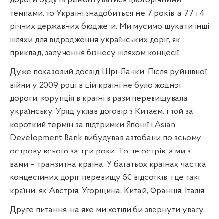
дороги будуть ремонтуватися цьогорічними
темпами, то Україні знадобиться не 7 років, а 77 і 4
річних державних бюджети. Ми мусимо шукати інші
шляхи для відродження українських доріг, як
приклад, залучення бізнесу шляхом концесії.
Дуже показовий досвід Шрі-Ланки. Після руйнівної
війни у 2009 році в цій країні не було жодної
дороги, корупція в країні в рази перевищувала
українську. Уряд уклав договір з Китаєм, і той за
короткий термін за підтримки Японії і
Asian
Development
Bank
вибудував автобани по всьому
острову всього за три роки. То це острів, а ми з
вами – транзитна країна. У багатьох країнах частка
концесійних доріг перевищу 50 відсотків, і це такі
країни, як Австрія, Угорщина, Китай, Франція, Італія.
Друге питання, на яке ми хотіли би звернути увагу,