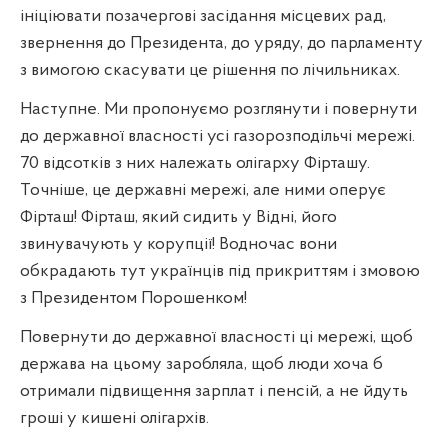
ініціювати позачергові засідання місцевих рад,
звернення до Президента, до уряду, до парламенту
з вимогою скасувати це рішення по лічильниках.
Наступне. Ми пропонуємо розглянути і повернути
до державної власності усі газорозподільчі мережі.
70 відсотків з них належать олігарху Фірташу.
Точніше, це державні мережі, але ними оперує
Фірташ! Фірташ, який сидить у Відні, його
звинувачують у корупції! Водночас вони
обкрадають тут українців під прикриттям і змовою
з Президентом Порошенком!
Повернути до державної власності ці мережі, щоб
держава на цьому заробляла, щоб люди хоча б
отримали підвищення зарплат і пенсій, а не йдуть
гроші у кишені олігархів.