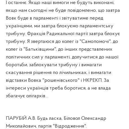
І останнє. Якщо наші вимоги не будуть виконані,
якщо нам сьогодні не буде повідомлено, що завтра
Вовк буде в парламенті і звітуватиме перед
українцями, ми завтра блокуємо парламентську
трибуну. Фракція Радикальної партії завтра блокує
трибуну. Я звертаюся до колег із "Самопомочі", до
колег із "Батьківщини", до інших представлених
політичних сил у парламенті, долучитися до нашої
боротьби, заблокувати трибуну і вимагати
скасування рішення по лічильниках, і вимагати
відставки Вовка "рошенівського" і НКРЕКП. За
інтереси українців треба боротися, а не влада
збагачує олігархів…
ПАРУБІЙ А.В. Будь ласка, Біловол Олександр
Миколайович, партія "Відродження".