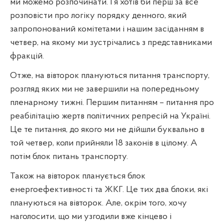
ми можемо розпочинати. І я хотів би перш за все
розповісти про логіку порядку денного, який
запропонований комітетами і нашим засіданням в
четвер, на якому ми зустрічались з представниками
фракцій.
Отже, на вівторок плануються питання транспорту,
розгляд яких ми не завершили на попередньому
пленарному тижні. Першим питанням – питання про
реабілітацію жертв політичних репресій на Україні.
Це те питання, до якого ми не дійшли буквально в
той четвер, коли прийняли 18 законів в цілому. А
потім блок питань транспорту.
Також на вівторок планується блок
енергоефективності та ЖКГ. Це тих два блоки, які
плануються на вівторок. Але, окрім того, хочу
наголосити, що ми узгодили вже кінцево і