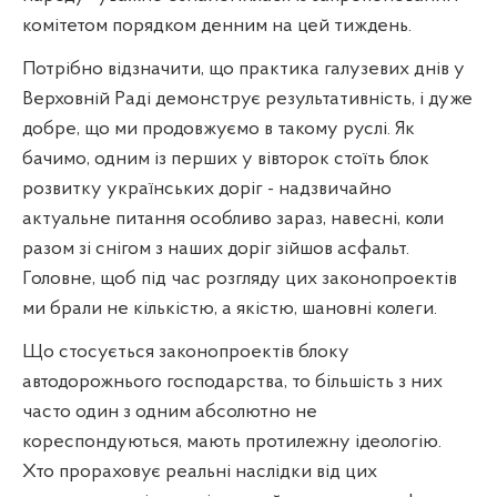
комітетом порядком денним на цей тиждень.
Потрібно відзначити, що практика галузевих днів у
Верховній Раді демонструє результативність, і дуже
добре, що ми продовжуємо в такому руслі. Як
бачимо, одним із перших у вівторок стоїть блок
розвитку українських доріг - надзвичайно
актуальне питання особливо зараз, навесні, коли
разом зі снігом з наших доріг зійшов асфальт.
Головне, щоб під час розгляду цих законопроектів
ми брали не кількістю, а якістю, шановні колеги.
Що стосується законопроектів блоку
автодорожнього господарства, то більшість з них
часто один з одним абсолютно не
кореспондуються, мають протилежну ідеологію.
Хто прораховує реальні наслідки від цих