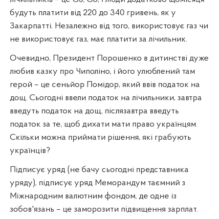
будуть платити від 220 до 340 гривень, як у
Закарпатті. Незалежно від того, використовує газ чи
не використовує газ, має платити за лічильник.
Очевидно, Президент Порошенко в дитинстві дуже
любив казку про Чиполіно, і його улюблений там
герой – це сеньйор Помідор, який ввів податок на
дощ. Сьогодні ввели податок на лічильники, завтра
введуть податок на дощ, післязавтра введуть
податок за те, щоб дихати мати право українцям.
Скільки можна приймати рішення, які грабують
українців?
Підписує уряд (не бачу сьогодні представника
уряду), підписує уряд Меморандум таємний з
Міжнародним валютним фондом, де одне із
зобов'язань – це заморозити підвищення зарплат.