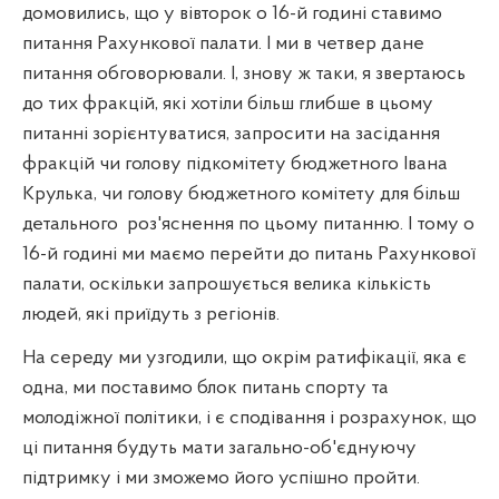
домовились, що у вівторок о 16-й годині ставимо
питання Рахункової палати. І ми в четвер дане
питання обговорювали. І, знову ж таки, я звертаюсь
до тих фракцій, які хотіли більш глибше в цьому
питанні зорієнтуватися, запросити на засідання
фракцій чи голову підкомітету бюджетного Івана
Крулька, чи голову бюджетного комітету для більш
детального
роз'яснення по цьому питанню. І тому о
16-й годині ми маємо перейти до питань Рахункової
палати, оскільки запрошується велика кількість
людей, які приїдуть з регіонів.
На середу ми узгодили, що окрім ратифікації, яка є
одна, ми поставимо блок питань спорту та
молодіжної політики, і є сподівання і розрахунок, що
ці питання будуть мати загально-об'єднуючу
підтримку і ми зможемо його успішно пройти.