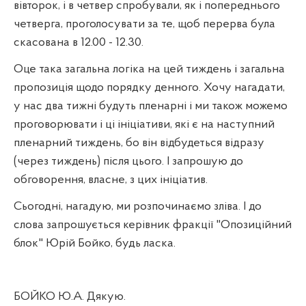
вівторок, і в четвер спробували, як і попереднього
четверга, проголосувати за те, щоб перерва була
скасована в 12.00 - 12.30.
Оце така загальна логіка на цей тиждень і загальна
пропозиція щодо порядку денного. Хочу нагадати,
у нас два тижні будуть пленарні і ми також можемо
проговорювати і ці ініціативи, які є на наступний
пленарний тиждень, бо він відбудеться відразу
(через тиждень) після цього. І запрошую до
обговорення, власне, з цих ініціатив.
Сьогодні, нагадую, ми розпочинаємо зліва. І до
слова запрошується керівник фракції "Опозиційний
блок" Юрій Бойко, будь ласка.
БОЙКО Ю.А. Дякую.