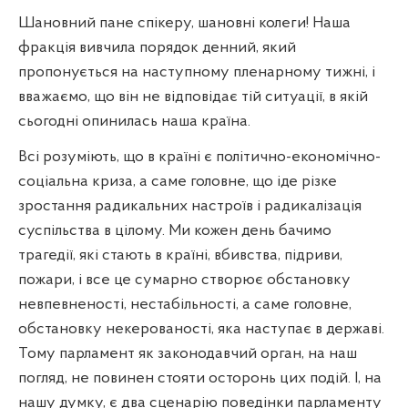
Шановний пане спікеру, шановні колеги! Наша
фракція вивчила порядок денний, який
пропонується на наступному пленарному тижні, і
вважаємо, що він не відповідає тій ситуації, в якій
сьогодні опинилась наша країна.
Всі розуміють, що в країні є політично-економічно-
соціальна криза, а саме головне, що іде різке
зростання радикальних настроїв і радикалізація
суспільства в цілому. Ми кожен день бачимо
трагедії, які стають в країні, вбивства, підриви,
пожари, і все це сумарно створює обстановку
невпевненості, нестабільності, а саме головне,
обстановку некерованості, яка наступає в державі.
Тому парламент як законодавчий орган, на наш
погляд, не повинен стояти осторонь цих подій. І, на
нашу думку, є два сценарію поведінки парламенту