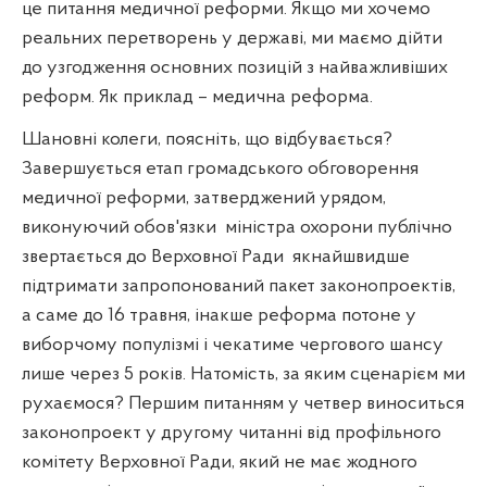
це питання медичної реформи. Якщо ми хочемо
реальних перетворень у державі, ми маємо дійти
до узгодження основних позицій з найважливіших
реформ. Як приклад – медична реформа.
Шановні колеги, поясніть, що відбувається?
Завершується етап громадського обговорення
медичної реформи, затверджений урядом,
виконуючий обов'язки
міністра охорони публічно
звертається до Верховної Ради
якнайшвидше
підтримати запропонований пакет законопроектів,
а саме до 16 травня, інакше реформа потоне у
виборчому популізмі і чекатиме чергового шансу
лише через 5 років. Натомість, за яким сценарієм ми
рухаємося? Першим питанням у четвер виноситься
законопроект у другому читанні від профільного
комітету Верховної Ради, який не має жодного