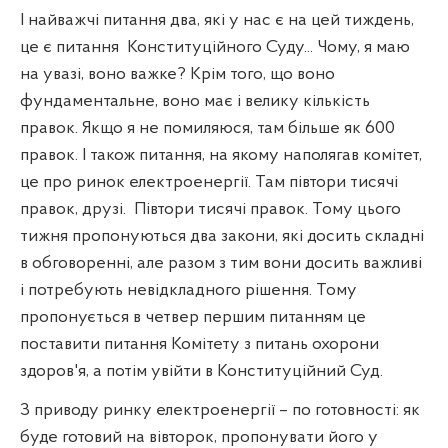
І найважчі питання два, які у нас є на цей тиждень,
це є питання
Конституційного Суду... Чому, я маю
на увазі, воно важке? Крім того, що воно
фундаментальне, воно має і велику кількість
правок. Якщо я не помиляюся, там більше як 600
правок. І також питання, на якому наполягав комітет,
це про ринок електроенергії. Там півтори тисячі
правок, друзі.
Півтори тисячі правок. Тому цього
тижня пропонуються два закони, які досить складні
в обговоренні, але разом з тим вони досить важливі
і потребують невідкладного рішення. Тому
пропонується в четвер першим питанням це
поставити питання Комітету з питань охорони
здоров'я, а потім увійти в Конституційний Суд.
З приводу ринку електроенергії – по готовності: як
буде готовий на вівторок, пропонувати його у