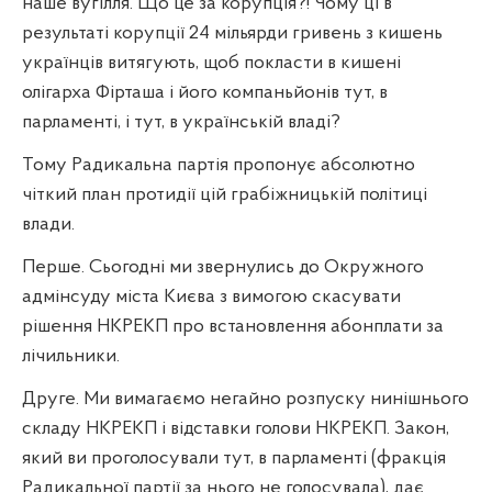
наше вугілля. Що це за корупція?! Чому ці в
результаті корупції 24 мільярди гривень з кишень
українців витягують, щоб покласти в кишені
олігарха Фірташа і його компаньйонів тут, в
парламенті, і тут, в українській владі?
Тому Радикальна партія пропонує абсолютно
чіткий план протидії цій грабіжницькій політиці
влади.
Перше. Сьогодні ми звернулись до Окружного
адмінсуду міста Києва з вимогою скасувати
рішення НКРЕКП про встановлення абонплати за
лічильники.
Друге. Ми вимагаємо негайно розпуску нинішнього
складу НКРЕКП і відставки голови НКРЕКП. Закон,
який ви проголосували тут, в парламенті (фракція
Радикальної партії за нього не голосувала), дає