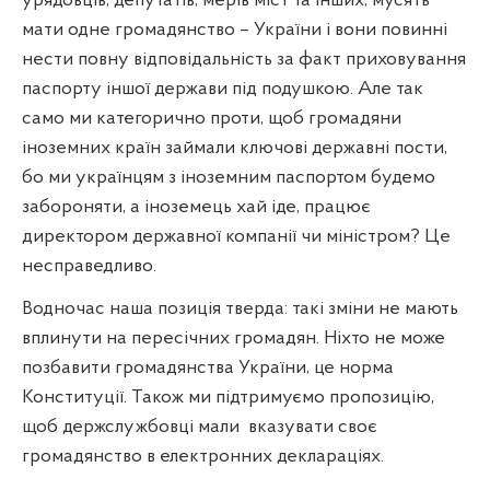
урядовців, депутатів, мерів міст та інших, мусять
мати одне громадянство – України і вони повинні
нести повну відповідальність за факт приховування
паспорту іншої держави під подушкою. Але так
само ми категорично проти, щоб громадяни
іноземних країн займали ключові державні пости,
бо ми українцям з іноземним паспортом будемо
забороняти, а іноземець хай іде, працює
директором державної компанії чи міністром? Це
несправедливо.
Водночас наша позиція тверда: такі зміни не мають
вплинути на пересічних громадян. Ніхто не може
позбавити громадянства України, це норма
Конституції. Також ми підтримуємо пропозицію,
щоб держслужбовці мали
вказувати своє
громадянство в електронних деклараціях.