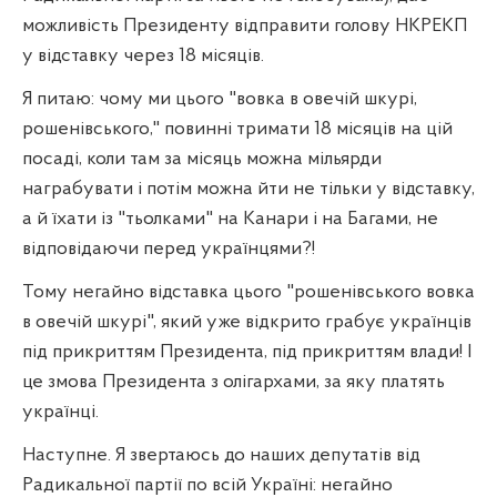
можливість Президенту відправити голову НКРЕКП
у відставку через 18 місяців.
Я питаю: чому ми цього "вовка в овечій шкурі,
рошенівського," повинні тримати 18 місяців на цій
посаді, коли там за місяць можна мільярди
награбувати і потім можна йти не тільки у відставку,
а й їхати із "тьолками" на Канари і на Багами, не
відповідаючи перед українцями?!
Тому негайно відставка цього "рошенівського вовка
в овечій шкурі", який уже відкрито грабує українців
під прикриттям Президента, під прикриттям влади! І
це змова Президента з олігархами, за яку платять
українці.
Наступне. Я звертаюсь до наших депутатів від
Радикальної партії по всій Україні: негайно