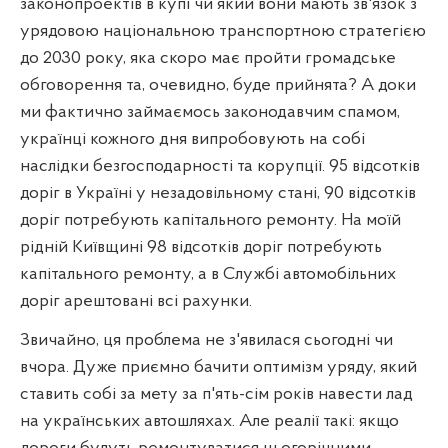
законопроектів в купі чи який вони мають зв'язок з
урядовою національною транспортною стратегією
до 2030 року, яка скоро має пройти громадське
обговорення та, очевидно, буде прийнята? А доки
ми фактично займаємось законодавчим спамом,
українці кожного дня випробовують на собі
наслідки безгосподарності та корупції. 95 відсотків
доріг в Україні у незадовільному стані, 90 відсотків
доріг потребують капітального ремонту. На моїй
рідній Київщині 98 відсотків доріг потребують
капітального ремонту, а в Службі автомобільних
доріг арештовані всі рахунки.
Звичайно, ця проблема не з'явилася сьогодні чи
вчора. Дуже приємно бачити оптимізм уряду, який
ставить собі за мету за п'ять-сім років навести лад
на українських автошляхах. Але реалії такі: якщо