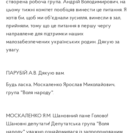
створена робоча група. Андрій Володимирович, на
цьому тижні комітет пообіцяв винести це питання. Я
хотів би, щоб ми об'єднали зусилля, винесли в зал,
прийняли, тому що це питання в першу чергу
направлене для підтримки наших
малозабезпечених українських родин. Дякую за
увагу.
ПАРУБІЙ А.В. Дякую вам.
Будь ласка, Москаленко Ярослав Миколайович,
група "Воля народу".
МОСКАЛЕНКО Я.М. Шановний пане Голово!
Шановні депутати! Депутатська група "Воля
народу" уважно ознайомилася із запропонованим