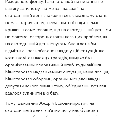
Резервного фонду. І для того щоб це питання не
відтягувати, тому що жителі Балаклії на
сьогоднішній день знаходяться в складному стані:
немає
харчування,
немає питної води, немає
криши, - і саме головне, що на сьогоднішній день ми
не можемо
осторонь стояти поза цих проблем, які
на сьогоднішній день існують. Але я хотів би
відмітити і роль обласної влади у цій ситуації, що
коли вночі
сталася ця трагедія, швидко був
організований оперативний штаб, куди ввійшли
Міністерство надзвичайних ситуацій, наша поліція,
Міністерство оборони, органи
місцевої влади,
депутати всього рівня, і тому, об'єднавши зусилля,
вдалося зупинити цю біду.
Тому, шановний Андрій Володимирович, на
сьогоднішній день, в п'ятницю, у нас буде звіт