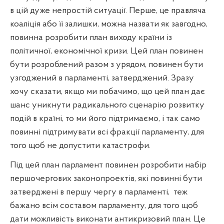
в цій дуже непростій ситуації. Перше, це правляча
коаліція або її залишки, можна назвати як завгодно,
повинна розробити план виходу країни із
політичної, економічної кризи. Цей план повинен
бути розроблений разом з урядом, повинен бути
узгоджений в парламенті, затверджений. Зразу
хочу сказати, якщо ми побачимо, що цей план дає
шанс уникнути радикального сценарію розвитку
подій в країні, то ми його підтримаємо, і так само
повинні підтримувати всі фракції парламенту, для
того щоб не допустити катастрофи.
Під цей план парламент повинен розробити набір
першочергових законопроектів, які повинні бути
затверджені в першу чергу в парламенті,
теж
бажано всім составом парламенту, для того щоб
дати можливість виконати антикризовий план. Це