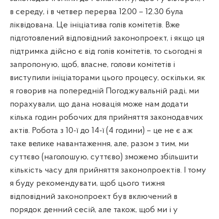
в середу, і в четвер перерва 12.00 – 12.30 була
ліквідована. Це ініціатива голів комітетів. Вже
підготовлений відповідний законопроект, і якщо ця
підтримка дійсно є від голів комітетів, то сьогодні я
запропоную, щоб, власне, голови комітетів і
виступили ініціаторами цього процесу, оскільки, як
я говорив на попередній Погоджувальній раді, ми
порахували, що дана новація може нам додати
кілька годин робочих для прийняття законодавчих
актів. Робота з 10-ї до 14-ї (4 години) – це не є аж
таке велике навантаження, але, разом з тим, ми
суттєво (наголошую, суттєво) зможемо збільшити
кількість часу для прийняття законопроектів. І тому
я буду рекомендувати, щоб цього тижня
відповідний законопроект був включений в
порядок денний сесій, але також, щоб ми і у