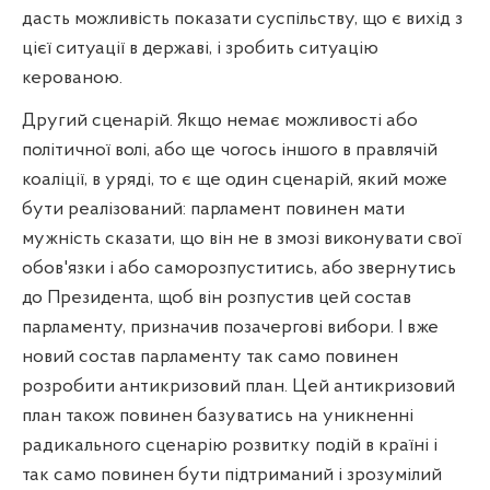
дасть можливість показати суспільству, що є вихід з
цієї ситуації в державі, і зробить ситуацію
керованою.
Другий сценарій. Якщо немає можливості або
політичної волі, або ще чогось іншого в правлячій
коаліції, в уряді, то є ще один сценарій, який може
бути реалізований: парламент повинен мати
мужність сказати, що він не в змозі виконувати свої
обов'язки і або саморозпуститись, або звернутись
до Президента, щоб він розпустив цей состав
парламенту, призначив позачергові вибори. І вже
новий состав парламенту так само повинен
розробити антикризовий план. Цей антикризовий
план також повинен базуватись на уникненні
радикального сценарію розвитку подій в країні і
так само повинен бути підтриманий і зрозумілий