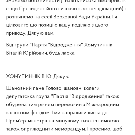
зможемо його винести (і навіть висока ймовірність
є, що Президент його визначить як невідкладний) і
розглянемо на сесії Верховної Ради України. І я
цілковито цю позицію вашу поділяю з цього
приводу. Дякую вам.
Від групи "Партія "Відродження" Хомутиннік
Віталій Юрійович, будь ласка.
ХОМУТИННІК В.Ю. Дякую.
Шановний пане Голово, шановні колеги,
депутатська група "Партія "Відродження" також
обурена тим рівнем перемовин з Міжнародним
валютним фондом. І ми направили листа до
Прем'єр-міністра на минулому тижні з вимогою
також оприлюднити меморандум. І просимо, щоб