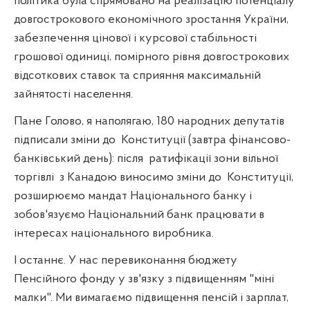
політика була спрямовано на реалізацію потенціалу
довгострокового економічного зростання України,
забезпечення цінової і курсової стабільності
грошової одиниці, помірного рівня довгострокових
відсоткових ставок та сприяння максимальній
зайнятості населення.
Пане Голово, я наполягаю, 180 народних депутатів
підписали зміни до
Конституції (завтра фінансово-
банківський день): після
ратифікації зони вільної
торгівлі
з Канадою виносимо зміни до
Конституції,
розширюємо мандат Національного банку і
зобов'язуємо Національний банк працювати в
інтересах національного виробника.
І останнє. У нас перевиконання бюджету
Пенсійного фонду у зв'язку з підвищенням "міні
малки". Ми вимагаємо підвищення пенсій і зарплат,