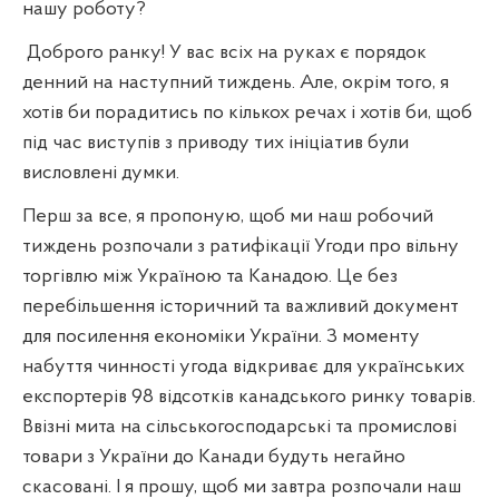
нашу роботу?
Доброго ранку! У вас всіх на руках є порядок
денний на наступний тиждень. Але, окрім того, я
хотів би порадитись по кількох речах і хотів би, щоб
під час виступів з приводу тих ініціатив були
висловлені думки.
Перш за все, я пропоную, щоб ми наш робочий
тиждень розпочали з ратифікації Угоди про вільну
торгівлю між Україною та Канадою. Це без
перебільшення історичний та важливий документ
для посилення економіки України. З моменту
набуття чинності угода відкриває для українських
експортерів 98 відсотків канадського ринку товарів.
Ввізні мита на сільськогосподарські та промислові
товари з України до Канади будуть негайно
скасовані. І я прошу, щоб ми завтра розпочали наш