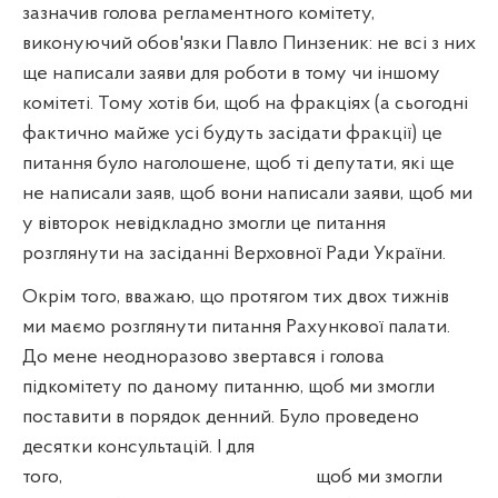
зазначив голова регламентного комітету,
виконуючий обов'язки Павло Пинзеник: не всі з них
ще написали заяви для роботи в тому чи іншому
комітеті. Тому хотів би, щоб на фракціях (а сьогодні
фактично майже усі будуть засідати фракції) це
питання було наголошене, щоб ті депутати, які ще
не написали заяв, щоб вони написали заяви, щоб ми
у вівторок невідкладно змогли це питання
розглянути на засіданні Верховної Ради України.
Окрім того, вважаю, що протягом тих двох тижнів
ми маємо розглянути питання Рахункової палати.
До мене неодноразово звертався і голова
підкомітету по даному питанню, щоб ми змогли
поставити в порядок денний. Було проведено
десятки консультацій. І для
того,
щоб ми змогли