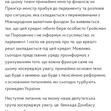
на цьому тижні принаймні міністр фінансів чи
Прем'єр-міністр прибув до парламенту та розповів
про ситуацію, яка складається з перемовинами з
Міжнародним валютним фондом. Бо виявляється
так, що цей кредит нібито бере особисто Гройсман
чи Порошенко і не інформує ні суспільство, ні
парламент. І ніхто не розуміє про те, що врешті-
решт закладається під цей кредит. Можливо,
сьогодні представник уряду проінформує з
урахуванням того, що кожна фракція саме на
цьому зосереджує увагу, принаймні основні тези:
що буде з землею, що буде з пенсійною реформою,
з основними питаннями, які сьогодні турбують
громадян України.
Наступне питання, на якому наша депутатська
група зосереджує увагу, це
блокада Донбасу.