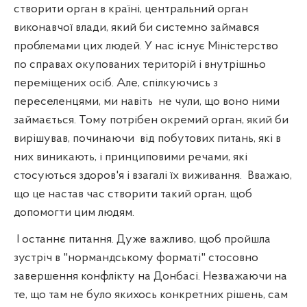
створити орган в країні, центральний орган
виконавчої влади, який би системно займався
проблемами цих людей. У нас існує Міністерство
по справах окупованих територій і внутрішньо
переміщених осіб. Але, спілкуючись з
переселенцями, ми навіть
не чули, що воно ними
займається. Тому потрібен окремий орган, який би
вирішував, починаючи
від побутових питань, які в
них виникають, і принциповими речами, які
стосуються здоров'я і взагалі їх виживання.
Вважаю,
що це настав час створити такий орган, щоб
допомогти цим людям.
І останнє питання. Дуже важливо, щоб пройшла
зустріч в "нормандському форматі" стосовно
завершення конфлікту на Донбасі. Незважаючи на
те, що там не було якихось конкретних рішень, сам