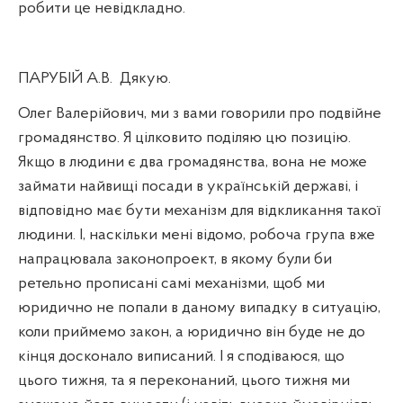
робити це невідкладно.
ПАРУБІЙ А.В.
Дякую.
Олег Валерійович, ми з вами говорили про подвійне
громадянство. Я цілковито поділяю цю позицію.
Якщо в людини є два громадянства, вона не може
займати найвищі посади в українській державі, і
відповідно має бути механізм для відкликання такої
людини. І, наскільки мені відомо, робоча група вже
напрацювала законопроект, в якому були би
ретельно прописані самі механізми, щоб ми
юридично не попали в даному випадку в ситуацію,
коли приймемо закон, а юридично він буде не до
кінця досконало виписаний. І я сподіваюся, що
цього тижня, та я переконаний, цього тижня ми