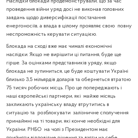
Наслідки блокади продемонстрували, що за час
проведення війни уряд досі не виконав головних
завдань щодо диверсифікації постачання
енергоносіїв, а влада в цілому проявляє свою
повну
неспроможність керувати ситуацією.
Блокада на сході вже має чималі економічні
наслідки. Якщо не вирішити ці питання, буде ще
гірше. За оцінками представників уряду, якщо
блокада не зупиниться, це буде коштувати Україні
близько 3,5 мільярдів доларів та обернеться втратою
75 тисяч робочих місць. Про це попереджають і
наші європейські партнери, які
майже місяць
закликають українську владу втрутитись в
ситуацію та
розблокувати
залізничне сполучення
принаймні на ті товари, які конче необхідні для
України. РНБО
на чолі з Президентом має
прийняти відповідне рішення та взяти на себе