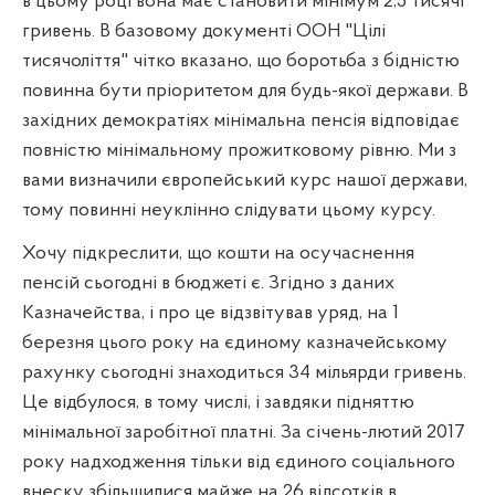
в цьому році вона має становити мінімум 2,5 тисячі
гривень. В базовому документі ООН "Цілі
тисячоліття" чітко вказано, що боротьба з бідністю
повинна бути пріоритетом для будь-якої держави. В
західних демократіях мінімальна пенсія відповідає
повністю мінімальному прожитковому рівню. Ми з
вами визначили європейський курс нашої держави,
тому повинні неуклінно слідувати цьому курсу.
Хочу підкреслити, що кошти на осучаснення
пенсій сьогодні в бюджеті є. Згідно з даних
Казначейства, і про це відзвітував уряд, на 1
березня цього року на єдиному казначейському
рахунку сьогодні знаходиться 34 мільярди гривень.
Це відбулося, в тому числі, і завдяки підняттю
мінімальної заробітної платні. За січень-лютий 2017
року надходження тільки від єдиного соціального
внеску збільшилися майже на 26 відсотків в