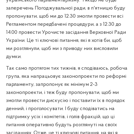
українського парламентаризму.
І якщо не буде
заперечень Погоджувальної ради, в п'ятницю буду
пропонувати, щоб ми до 12.30 змогли провести всі
Регламентом передбачені процедури, а з 12.30 до
14.00 провести Урочисте засідання Верховної Ради
України. Це ті ключові питання, які я хотів би, щоб
ми розглянули, щоб ми з приводу них висловили
думки.
Так само протягом тих тижнів, я сподіваюсь, робоча
група, яка напрацьовує законопроекти по реформі
парламенту, запропонує як мінімум 2-3
законопроекти, і теж буду пропонувати, щоб ми
змогли провести дискусію і поставити їх в порядок
денний, і проголосувати. І буду сподіватись на
підтримку усіх і комітетів, і голів фракцій, що ці
питання оперативно будуть розглянуті на своїх
засіданнях. Отже, це ті ключові питання, на які я