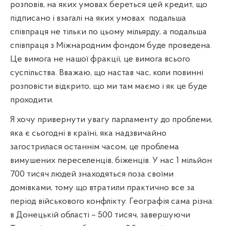
розповів, на яких умовах береться цей кредит, що
підписано і взагалі на яких умовах
подальша
співпраця не тільки по цьому мільярду, а подальша
співпраця з Міжнародним фондом буде проведена.
Це вимога не нашої фракції, це вимога всього
суспільства. Вважаю, що настав час, коли повинні
розповісти відкрито, що ми там маємо і як це буде
проходити.
Я хочу привернути увагу парламенту до проблеми,
яка є сьогодні в країні, яка надзвичайно
загострилася останнім часом, це проблема
вимушених переселенців, біженців. У нас 1 мільйон
700 тисяч людей знаходяться поза своїми
домівками, тому що втратили практично все за
період військового конфлікту. Географія сама різна:
в Донецькій області – 500 тисяч, завершуючи