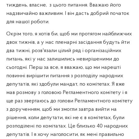
тиждень, власне,
з цього питання. Вважаю його
надзвичайно важливим. І він дасть добрий початок
для нашої роботи.
Окрім того, я хотів би, щоб ми протягом найближчих
двох тижнів, а у нас пленарні засідання будуть йти
два тижні, розв'язали цілий ряд і організаційних
питань, які у нас залишились невирішеними до
сьогодні. Перш за все, я вважаю, що ми нарешті
повинні вирішити питання з розподілу народних
депутатів, які здобули мандат, по комітетах. Я вже
мав розмову з головою Регламентного комітету і я
ще раз звертаюсь до голови Регламентного комітету
з дорученням, щоб ми змогли завтра вийти на
рішення, коли депутати, які не є в комітетах, були
розподілені по комітатах. Це близько 40 народних
депутатів. І я хочу наголосити, як мені правильно