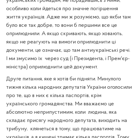
українських громадян, не порадившись з ними,
особливо коли йдеться про значне погіршення
життя українців. Адже ми ж розуміємо, що якби там
було все так добре, то вони б першими все це
оприлюднили. А якщо скривають, якщо ховають,
якщо не реагують на вимоги оприлюднити ці
документи, це означає, що там антиукраїнські речі.
І ми змусимо їх
через суд (і Президента, і Прем'єр-
міністра) оприлюднити цей документ.
Друге питання, яке я хотів би підняти. Минулого
тижня кілька народних депутатів
України оголосили
про те, що в них є кілька паспортів, крім
українського громадянства. Ми вважаємо це
абсолютно неприпустимим, коли
людина, яка
складає присягу народного депутата, виходить на
трибуну,
клянеться в тому, що працюватиме на
українців, а в кишені тримає кілька паспортів. Тому