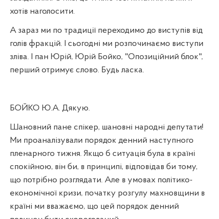
хотів наголосити.
А зараз ми по традиції переходимо до виступів від
голів фракцій. І сьогодні ми розпочинаємо виступи
зліва. І пан Юрій, Юрій Бойко, "Опозиційний блок",
перший отримує слово. Будь ласка.
БОЙКО Ю.А. Дякую.
Шановний пане спікер, шановні народні депутати!
Ми проаналізували порядок денний наступного
пленарного тижня. Якщо б ситуація була в країні
спокійною, він би, в принципі, відповідав би тому,
що потрібно розглядати. Але в умовах політико-
економічної кризи, початку розгулу махновщини в
країні ми вважаємо, що цей порядок денний