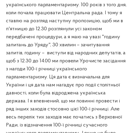
українського парламентаризму. 100 років з того дня,
коли почала працювати Центральна рада. І тому я
ставлю на розгляд наступну пропозицію, щоб ми в
п'ятницю до 12.30 розглянули усі законом
передбачені процедури, а я маю на увазі "годину
запитань до Уряду", 30 хвилин – зачитування
запитів, годину –
виступи від народних депутатів, а
щоб з 12.30 до 14.00 ми провели Урочисте засідання
з нагоди 100-ї річниці українського
парламентаризму. Ця дата є визначальна для
України і ця дата нам нагадує про події столітньої
давності, коли була відроджена українська
держава. І я впевнений, що ми повинні провести і
ряд інших заходів стосовно цієї 100-ї річниці. Але
весь перелік тих заходів має початись з Верховної
Ради, із відзначення 100-ї річниці сучасного