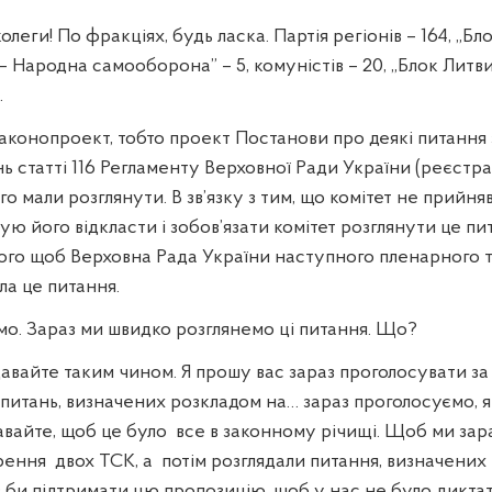
леги! По фракціях, будь ласка. Партія регіонів – 164, „Б
 – Народна самооборона” – 5, комуністів – 20, „Блок Литви
.
законопроект, тобто проект Постанови про деякі питання
нь статті 116 Регламенту Верховної Ради України (реєст
го мали розглянути. В зв
’
язку з тим, що комітет не прийня
ую його відкласти і зобов
’
язати комітет розглянути це пи
того щоб Верховна Рада України наступного пленарного т
ла це питання.
емо. Зараз ми швидко розглянемо ці питання. Що?
авайте таким чином. Я прошу вас зараз проголосувати за 
 питань, визначених розкладом на… зараз проголосуємо, 
авайте, щоб це було
все в законному річищі. Щоб ми зар
рення
двох ТСК, а
потім розглядали питання, визначених
в би підтримати цю пропозицію, щоб у нас не було диктату