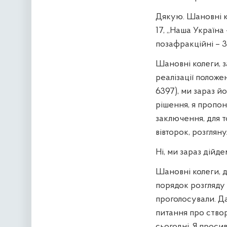
Дякую. Шановні ко
17, „Наша Україна
позафракційні – 3
Шановні колеги, 
реалізації положе
6397), ми зараз йо
рішення, я пропон
заключення, для 
вівторок, розгляну
Ні, ми зараз дійд
Шановні колеги, д
порядок розгляду
проголосували. Д
питання про ство
сьогодні. Я проси