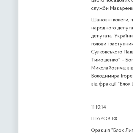
цього посадових о
служби Макаренка
Шановні колеги, п
народного депута
депутата
України
голови і заступник
Сулковського Павл
Тимошенко" – Бог
Миколайовича; ві
Володимира Ігоре
від фракції "Бло
11:10:14
ШАРОВ І.Ф.
Фракція "Блок Ли