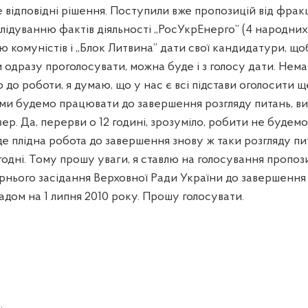
 відповідні рішення. Поступили вже пропозицій від фракці
ідуванню фактів діяльності „РосУкрЕнерго” (4 народних 
 комуністів і „Блок Литвина” дати свої кандидатури, що
ли одразу проголосувати, можна буде і з голосу дати. Не
до роботи, я думаю, що у нас є всі підстави оголосити 
 ми будемо працювати до завершення розгляду питань, в
ер. Да, перерви о 12 годині, зрозуміло, робити не будемо.
уде плідна робота до завершення знову ж таки розгляду п
одні. Тому прошу уваги, я ставлю на голосування пропоз
рнього засідання Верховної Ради України до завершення 
дом на 1 липня 2010 року. Прошу голосувати.
.