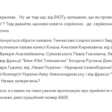
нова… Ну це тоді що, від БЮТу запишемо, що ви прізви
и”? Тоді давайте, шановні колеги, серйозно… до
серйозни
озно.
понується обрати головою Тимчасової слідчої комісії Зв
упником голови комісії Кінаха Анатолія Кириловича; від ф
Валерія Анатолійовича, Сулковського Павла Гнатовича, Л
від фракції "Блок Юлії Тимошенко" Богдана Руслана Дм
дра Гудиму; від „Нашої України – Народної самооборон
ії Компартії України Аллу Александровську, і від фракції
. Немає заперечень?
ого, я ставлю на голосування пропозицію про прийняття
танови, реєстраційний номер 6605.