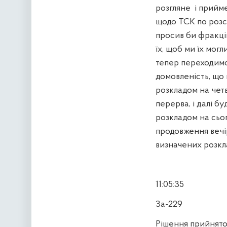
розгляне
і прийме
щодо ТСК по розсл
просив би фракцію
їх, щоб ми їх мог
тепер переходимо 
домовленість, що
розкладом на четв
перерва, і далі б
розкладом на сьог
продовження вечі
визначених розкла
11:05:35
За-229
Рішення прийнято