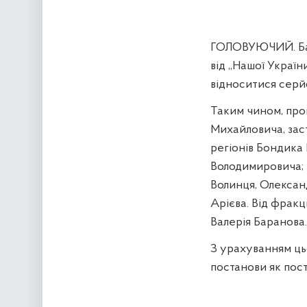
ГОЛОВУЮЧИЙ. Бара
від „Нашої Україн
відноситися серй
Таким чином, про
Михайловича, заст
регіонів Бондика 
Володимировича; 
Волинця, Олексан
Арієва. Від фракц
Валерія Баранова
З урахуванням ць
постанови як пос