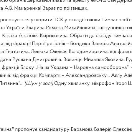
сіб органів державної влади та арешту екс-голови Держа
 А.В. Макаренка! Зараз по прізвищах.
ропонується утворити ТСК у складі: голови Тимчасової слі
та України Зварича Романа Михайловича, заступника го
Кінаха Анатолія Кириловича. Обрати до складу тимчасово
а: від фракції Партії регіонів – Бондика Валерія Анатолій
а Гнатовича, Лелюка Олексія Володимировича; від фракці
дана Руслана Дмитровича, Волинця Михайла Яковича, Г
д фракції Блоку „Наша Україна – Народна самооборона”
вича; від фракції Компартії – Александровську… Аллу Ал
к Литвина"…
(Шум у залі)
Одну хвилинку, мікрофон Ігоря 
твина" пропонує кандидатуру Баранова Валерія Олексій