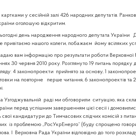
картками у сесійній залі 426 народних депутатів. Ранко
країни оголошую відкритим.
сьогодні день народження народного депутата України
те привітаємо нашого колеги, побажаєм
йому всіляких усп
надаю вам інформацію про результати роботи Верховної 
нях 30 червня 2010 року. Розглянуто 19 питань порядку 
гляду: 4 законопроекти
прийнято за основу, 1 законопро
отовки на повторне
перше читання, 6 законопроектів та 
і.
на Узгоджувальній
раді ми обговорили
ситуацію, яка скл
раїни перед успішним завершенням цієї сесії і домовили
 свої кандидатури до Тимчасових слідчих комісій з пита
них
із проблемою „РосУкрЕнерго” (буду спрощено говорит
ова. І
Верховна Рада України відповідно до того розкладу,