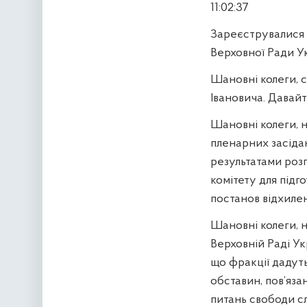
11:02:37
Зареєструвалися 
Верховної Ради У
Шановні колеги, 
Івановича. Давай
Шановні колеги, 
пленарних засідан
результатами роз
комітету для підг
постанов відхилен
Шановні колеги, 
Верховній Раді Ук
що фракції дадуть
обставин, пов’яза
питань свободи сл