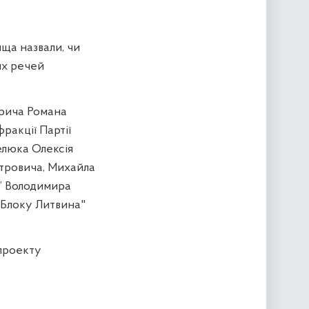
ща назвали, чи
х речей
арича Романа
ракції Партії
елюка Олексія
итровича, Михайла
и” Володимира
 "Блоку Литвина"
 проекту