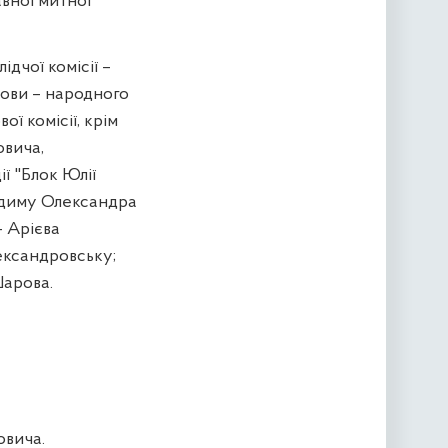
вної митної
дчої комісії –
лови – народного
ї комісії, крім
овича,
ї "Блок Юлії
удиму Олександра
- Арієва
ександровську;
Шарова.
овича.