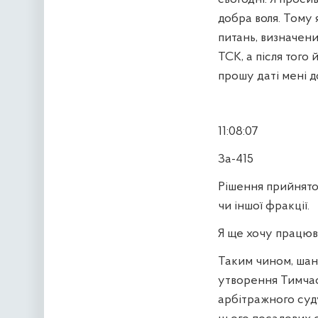
добра воля. Тому
питань, визначен
ТСК, а після того
прошу даті мені 
11:08:07
За-415
Рішення прийнято.
чи іншої фракції.
Я ще хочу працюва
Таким чином, шан
утворення Тимчасо
арбітражного суду