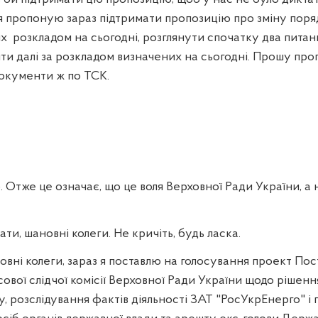
 я пропоную зараз підтримати пропозицію про зміну поря
их
розкладом на сьогодні, розглянути спочатку два пита
 йти далі за розкладом визначених на сьогодні. Прошу про
документи ж по ТСК.
 Отже це означає, що це воля Верховної Ради України, а 
ти, шановні колеги. Не кричіть, будь ласка.
овні колеги, зараз я поставлю на голосування проект По
вої слідчої комісії Верховної Ради України щодо рішенн
, розслідування фактів діяльності ЗАТ "РосУкрЕнерго" і 