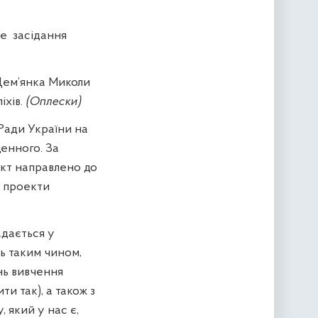
ве
засідання
Дем’янка Миколи
іхів.
(Оплески)
Ради України на
денного. За
ект направлено до
2 проекти
адається у
сь таким чином,
нь вивчення
и так), а також з
 який у нас є,