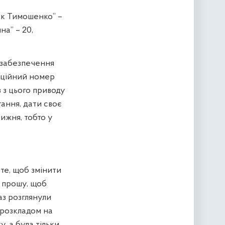
лок Тимошенко” –
на” – 20,
 забезпечення
раційний номер
в з цього приводу
тання, дати своє
ижня, тобто у
те, щоб змінити
я прошу, щоб
аз розглянули
 розкладом на
, а була тільки