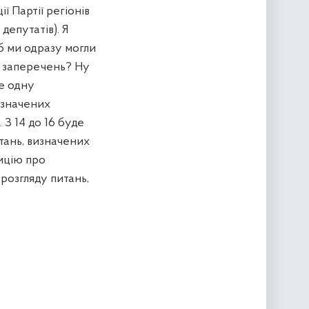
ї Партії регіонів
депутатів). Я
б ми одразу могли
ма заперечень? Ну
ще одну
изначених
 З 14 до 16 буде
итань, визначених
ицію про
розгляду питань,