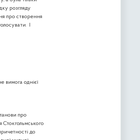
дку розгляду
ння про створення
голосувати.
І
не вимога однієї
станови про
я Стокгольмського
причетності до