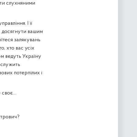
ути слухняними
равління. І її
на досягнути вашим
оїтеся залякувань
о, хто вас усіх
ом ведуть Україну
о служить
ових потерпілих і
е своє…
ятрович?