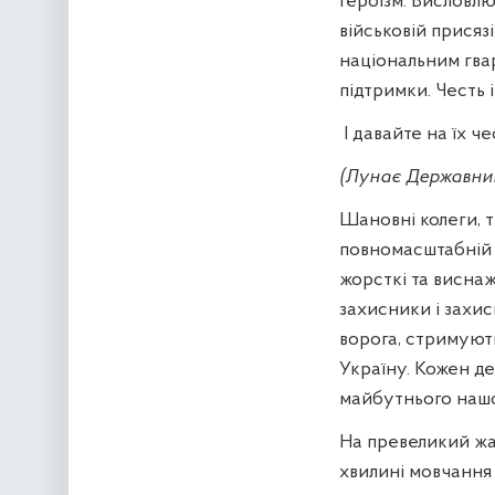
героїзм. Висловл
військовій присяз
національним гвар
підтримки. Честь 
І давайте на їх 
(Лунає Державний
Шановні колеги, 
повномасштабній 
жорсткі та виснаж
захисники і захис
ворога, стримуют
Україну. Кожен де
майбутнього нашо
На превеликий жал
хвилині мовчання 