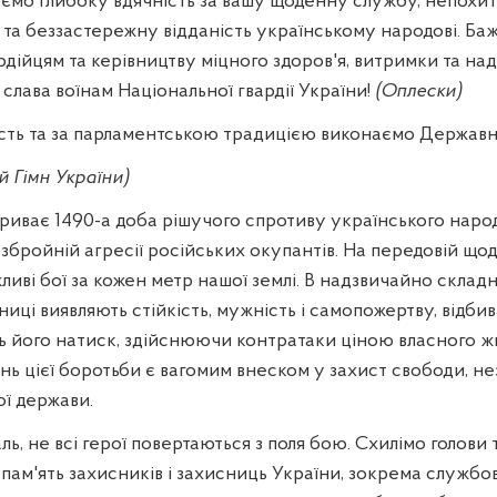
юємо глибоку вдячність за вашу щоденну службу, непохит
і та беззастережну відданість українському народові. Ба
дійцям та керівництву міцного здоров'я, витримки та над
і слава воїнам Національної гвардії України!
(Оплески)
честь та за парламентською традицією виконаємо Державн
 Гімн України)
триває 1490-а доба рішучого спротиву українського наро
збройній агресії російських окупантів. На передовій щ
ливі бої за кожен метр нашої землі. В надзвичайно склад
ниці виявляють стійкість, мужність і самопожертву, відб
ь його натиск, здійснюючи контратаки ціною власного ж
нь цієї боротьби є вагомим внеском у захист свободи, не
ї держави.
ь, не всі герої повертаються з поля бою. Схилімо голови
пам'ять захисників і захисниць України, зокрема службо