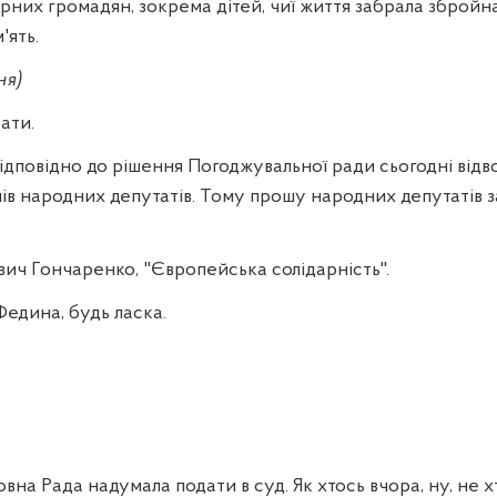
мирних громадян, зокрема дітей, чиї життя забрала збройн
'ять.
ня)
ати.
ідповідно до рішення Погоджувальної ради сьогодні відв
пів народних депутатів. Тому прошу народних депутатів 
вич Гончаренко, "Європейська солідарність".
Федина, будь ласка.
вна Рада надумала подати в суд. Як хтось вчора, ну, не хт