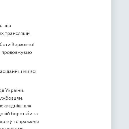
ю, що
х трансляцій.
оботи Верховної
ми продовжуємо
іданні, і ми всі
ії України.
лужбовцям,
складніші для
довій боротьби за
жертву і справжній