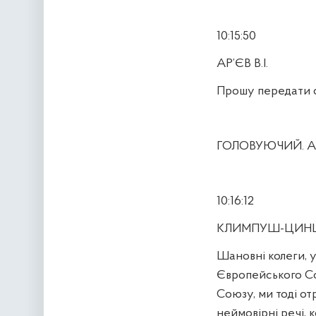
10:15:50
АР’ЄВ В.І.
Прошу передати с
ГОЛОВУЮЧИЙ. А, в
10:16:12
КЛИМПУШ-ЦИНЦА
Шановні колеги, 
Європейського Со
Союзу, ми тоді от
неймовірні речі, 