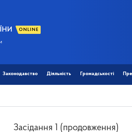
ЇНИ
ONLINE
и
Законодавство
Діяльність
Громадськості
Пре
Заcідання 1 (продовження)