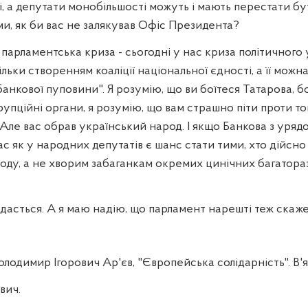
і, а депутати монобільшості можуть і мають перестати б
и, як би вас не залякував Офіс Президента?
парламентська криза - сьогодні у нас криза політичного уп
льки створенням коаліції національної єдності, а її мож
банкової пуповини". Я розумію, що ви боїтеся Татарова, б
упційні органи, я розумію, що вам страшно піти проти тог
. Але вас обрав український народ. І якщо Банкова з уряд
 вас як у народних депутатів є шанс стати тими, хто дійсн
оду, а не хворим забаганкам окремих цинічних багатораз
вдасться. А я маю надію, що парламент нарешті теж скаж
димир Ігорович Ар'єв, "Європейська солідарність". В'
вич.