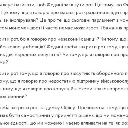
'я всує називати, щоб Федині заткнути рот. Це тому, що 
 Це тому, що я говорю про масові розкрадання влади і пр
ль, ви інспірували? Це про те, що сьогодні парламент з мо
том мономеншості і часто немає можливості і бажання 
ити рот, бо я говорю про незаконні санкції? Чи тому, що
ійськовослужбовців? Федині треба закрити рот тому, що 
нь для народних депутатів? Чи тому, що я говорю про пр
ами?
рити рот тому, що я говорю про відсутність оборонного 
Тому, що я говорю про недостатню підтримку військовос
 тому, що я говорю про корупційні схеми в законопроекта
ядок денний?
реба закрити рот, на думку Офісу
Президента, тому, що 
 має бути самостійним у прийнятті рішень, що ми можемо
ьної єдності, що ми можемо і маємо впливати на те, як р