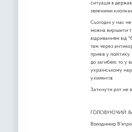
ситуація в держав
зеленими кнопкам
Сьогодні у нас не 
можна вирішити ті
відриванням від "
там через антикор
привів у політику
до загибелі, то у
українському нар
ухилянтів.
Заткнути рот не 
ГОЛОВУЮЧИЙ. Воло
Володимир В'ятро