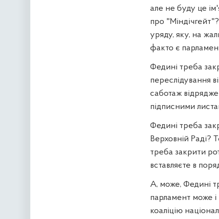
але не буду це ім
про "Міндічгейт"?
уряду, яку, на жа
факто є парламен
Федині треба закр
переслідування в
саботаж відрядже
підписними лист
Федині треба зак
Верховній Раді? 
треба закрити рот
вставляєте в пор
А, може, Федині т
парламент може і
коаліцію націонал