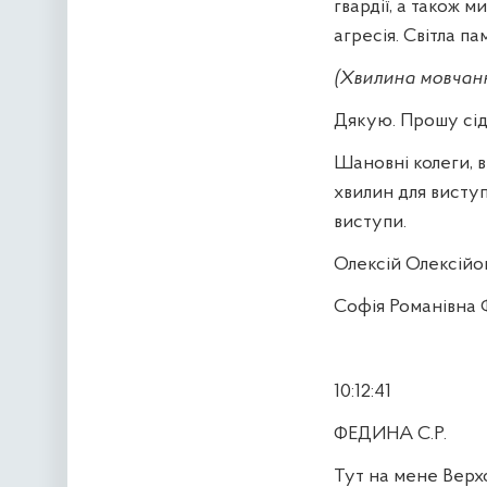
гвардії, а також 
агресія. Світла пам
(Хвилина мовчан
Дякую. Прошу сід
Шановні колеги, в
хвилин для висту
виступи.
Олексій Олексійо
Софія Романівна 
10:12:41
ФЕДИНА С.Р.
Тут на мене Верхо