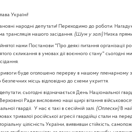
ва Україні!
ановні народні депутати! Переходимо до роботи. Нагаду
ма трансляція нашого засідання.
(Шум у залі)
Низка прями
йнятої нами Постанови "Про деякі питання організації р
ятого скликання в умовах дії воєнного стану" сьогодні 
сідання.
 тривоги буде оголошено перерву в нашому пленарному зас
 безпечних місць відповідно до схеми укриття.
епутати, сьогодні відзначається День Національної гвард
 Верховної Ради висловимо наші щирі вітання військовос
льної гвардії.
У нас є такі в сесійній залі.
(Оплески)
В най
овах тривалої російської агресії гвардійці стали на пере
торіальну цілісність України, виявивши стійкість, самопо