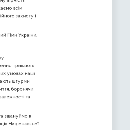
ну вірність
жаємо всім
ійного захисту і
ий Гімн України.
ду
оденно тривають
них умовах наші
ивають штурми
иття, боронячи
залежності та
 та вшануймо в
вців Національної