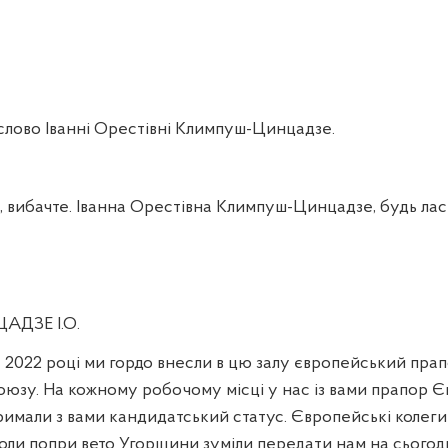
лово Іванні Орестівні Климпуш-Цинцадзе.
ибачте. Іванна Орестівна Климпуш-Цинцадзе, будь лас
ДЗЕ І.О.
у 2022 році ми гордо внесли в цю залу європейський пра
юзу. На кожному робочому місці у нас із вами прапор 
римали з вами кандидатський статус. Європейські колеги
коли попри вето Угорщини зуміли передати нам на сьогодн