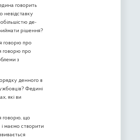
Федина говорить
о невідставку
нобільшістю де-
приймати рішення?
 я говорю про
я говорю про
облеми з
порядку денного в
лужбовців? Федині
х, які ви
я говорю, що
 і маємо створити
озвивається