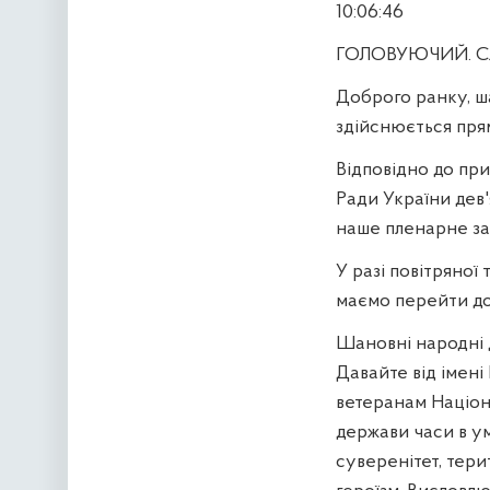
10:06:46
ГОЛОВУЮЧИЙ. Сла
Доброго ранку, ш
здійснюється пря
Відповідно до при
Ради України дев'
наше пленарне за
У разі повітряної
маємо перейти до
Шановні народні д
Давайте від імені
ветеранам Націона
держави часи в ум
суверенітет, тери