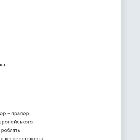
ка.
пор – прапор
Європейського
 роблять
і всі переговорні