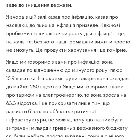
веде до знищення держави.
Я вчора в цій залі казав про інфляцію, казав про
наслідки, до яких ця інфляція призведе. Ключові
проблеми і ключові точки росту для інфляції –
це,
на жаль, те, без чого наші громадяни вижити просто
не зможуть. Це продукти харчування і це комірне.
Якщо ми говоримо з вами про інфляцію, вона
складає по відношенню до минулого року
плюс
15,9 відсотка. На окремі групи товарів вона складає
до майже 280 відсотків. Якщо ми говоримо з вами
про тарифи на електроенергію, то вона зросла на
63,3 відсотка. І це прикривати лише тим, що
рашисти б'ють по об'єктах критичної
інфраструктури, не можна, тому що на них були
витрачені мільярди гривень з державного бюджету,
які були, мабуть, просто вкрадені, тому що нічого