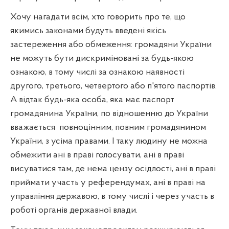
Хочу нагадати всім, хто говорить про те, що
якимись законами будуть введені якісь
застереження або обмеження: громадяни України
не можуть бути дискриміновані за будь-якою
ознакою, в тому числі за ознакою наявності
другого, третього, четвертого або п'ятого паспортів.
А відтак будь-яка особа, яка має паспорт
громадянина України, по відношенню до України
вважається
повноцінним, повним громадянином
України, з усіма правами. І таку людину не можна
обмежити ані в праві голосувати, ані в праві
висуватися там, де нема цензу осідлості, ані в праві
приймати участь у референдумах, ані в праві на
управління державою, в тому числі і через участь в
роботі органів державної влади.