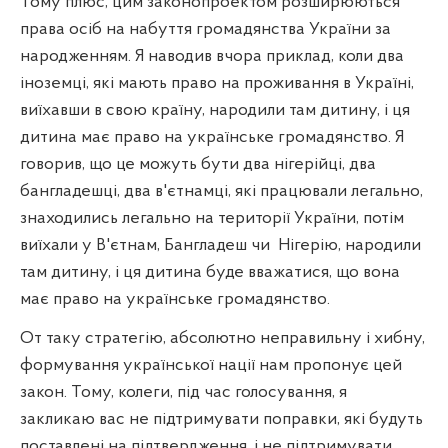
Тому плюс, цим законопроектом розширюються
права осіб на набуття громадянства України за
народженням. Я наводив вчора приклад, коли два
іноземці, які мають право на проживання в Україні,
виїхавши в свою країну, народили там дитину, і ця
дитина має право на українське громадянство. Я
говорив, що це можуть бути два нігерійці, два
бангладешці, два в'єтнамці, які працювали легально,
знаходились легально на території України, потім
виїхали у В'єтнам, Бангладеш чи
Нігерію, народили
там дитину, і ця дитина буде вважатися, що вона
має право на українське громадянство.
От таку стратегію, абсолютно неправильну і хибну,
формування української нації нам пропонує цей
закон. Тому, колеги, під час голосування, я
закликаю вас не підтримувати поправки, які будуть
поставлені на підтвердження, і не підтримувати