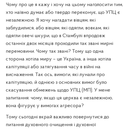
Чому про це я кажу і хочу на цьому наголосити тим,
хто наївно думає або твердо переконує, що УПЦ є
незалежною. Я хочу нагадати вівцям, які
заблудилися, або вівцям, які одягли, вовкам, які
одягли овечі шкури, що в Стамбулі впродовж
останніх двох місяців проходили так звані мирні
перемовини. Чому так звані? Тому що одна
сторона хотіла миру – це Україна, а інша хотіла
капітуляції або затягування часу в війні на
виснаження. Так ось, вимоги, які лунали про
капітуляцію, й однією з основних вимог було
скасування обмежень щодо УПЦ (МП). У мене
запитання: чому, якщо ця церква є незалежною,
вона фігурує у вимогах агресора?
Тому сьогодні вкрай важливо повернутися до
питання духовного очищення і духовної