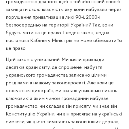
громадянство для того, щоб в той або інший спосіб
захищати свою власність, яку вони набували через
порушення приватизації в лихі 90-і, 2000-і
безпосередньо на території України? Так, вони
будуть мати на це право. І жоден закон, жодна
постанова Кабінету Міністрів не може обмежити їм
це право.
Цей закон є унікальний. Ми взяли приклади
десятків країн світу, де спрощене
набуття
українського громадянства записано цілими
розділами в нашому законопроекті. Але коли це
стосується цих країн, ми взагалі уникаємо питань
ключових: а яким чином громадянин набуває
громадянство, чи складає він присягу, чи знає він
Конституцію України, чи він присягає на українські
символи, як цього вимагають закони інших держав,