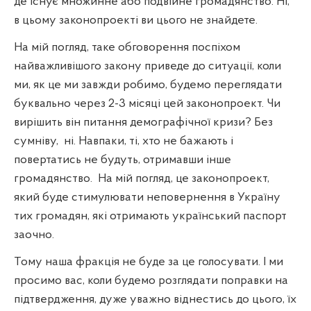
де існує множинне або подвійне громадянство. Ні,
в цьому законопроекті ви цього не знайдете.
На мій погляд, таке обговорення поспіхом
найважливішого закону приведе до ситуації, коли
ми, як це ми завжди робимо, будемо переглядати
буквально через 2-3 місяці цей законопроект. Чи
вирішить він питання демографічної кризи? Без
сумніву,
ні. Навпаки, ті, хто не бажають і
повертатись не будуть, отримавши інше
громадянство.
На мій погляд, це законопроект,
який буде стимулювати неповернення в Україну
тих громадян, які отримають український паспорт
заочно.
Тому наша фракція не буде за це голосувати. І ми
просимо вас, коли будемо розглядати поправки на
підтвердження, дуже уважно віднестись до цього, їх