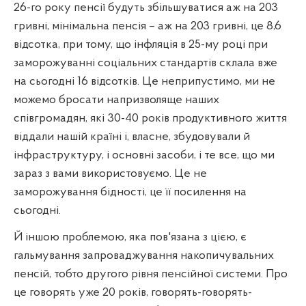
26-го року пенсії будуть збільшуватися аж на 203
гривні, мінімальна пенсія – аж на 203 гривні, це 8,6
відсотка, при тому, що інфляція в 25-му році при
заморожуванні соціальних стандартів склала вже
на сьогодні 16 відсотків. Це неприпустимо, ми не
можемо бросати напризволяще наших
співгромадян, які 30-40 років продуктивного життя
віддали нашій країні і, власне, збудовували й
інфраструктуру, і основні засоби, і те все, що ми
зараз з вами використовуємо. Це не
заморожування бідності, це її посилення на
сьогодні.
Й іншою проблемою, яка пов'язана з цією, є
гальмування запроваджування накопичувальних
пенсій, тобто другого рівня пенсійної системи. Про
це говорять уже 20 років, говорять-говорять-