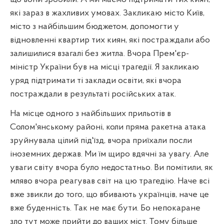
які зараз в жахливих умовах. Закликаю місто Київ,
місто з найбільшим бюджетом, допомогти у
відновленні квартир тих киян, які постраждали або
залишилися взагалі без житла. Вчора Прем'єр-
міністр України був на місці трагедії. Я закликаю
уряд підтримати ті заклади освіти, які вчора
постраждали в результаті російських атак.
На місце одного з найбільших прильотів в
Солом'янському районі, коли пряма ракетна атака
зруйнувала цілий під'їзд, вчора приїхали посли
іноземних держав. Ми їм щиро вдячні за увагу. Але
уваги світу вчора було недостатньо. Ви помітили, як
мляво вчора реагував світ на цю трагедію. Наче всі
вже звикли до того, що вбивають українців, наче це
вже буденність. Так не має бути. Бо непокаране
зло тут може прийти до ваших міст. Тому більше