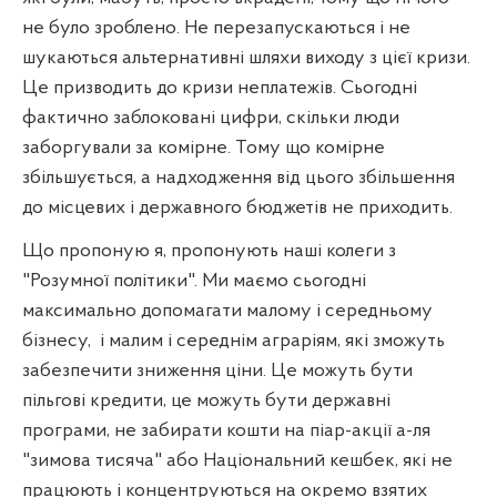
не було зроблено. Не перезапускаються і не
шукаються альтернативні шляхи виходу з цієї кризи.
Це призводить до кризи неплатежів. Сьогодні
фактично заблоковані цифри, скільки люди
заборгували за комірне. Тому що комірне
збільшується, а надходження від цього збільшення
до місцевих і державного бюджетів не приходить.
Що пропоную я, пропонують наші колеги з
"Розумної політики". Ми маємо сьогодні
максимально допомагати малому і середньому
бізнесу,
і малим і середнім аграріям, які зможуть
забезпечити зниження ціни. Це можуть бути
пільгові кредити, це можуть бути державні
програми, не забирати кошти на піар-акції а-ля
"зимова тисяча" або Національний кешбек, які не
працюють і концентруються на окремо взятих