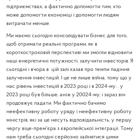
підприємствах, а фактично допомогти тим, хто
може допомогти економіці і допомогти людям
витрачати менше.
Ми маємо сьогодні консолідувати бізнес для того,
щоб отримати реальні програми, як в
короткостроковій перспективі ми змогли відновити
наші енергетичні потужності, залучити інвесторів. Я
сьогодні і вчора в
цій залі казав про темпи падіння
залучення інвестицій. І це не лише війна, тому що у
нас рівень інвестицій в 2023 році і в 2024-му… у
2023 році був більше, аніж у 20024-му, і зараз він
продовжує падати. Ми фактично бачимо
неефективну роботу уряду і неефективну роботу
міністрів, які за це несуть відповідальність, у першу
чергу віце-прем'єра з європейської інтеграції. Тому
нам треба сьогодні серйозно зайнятися цими