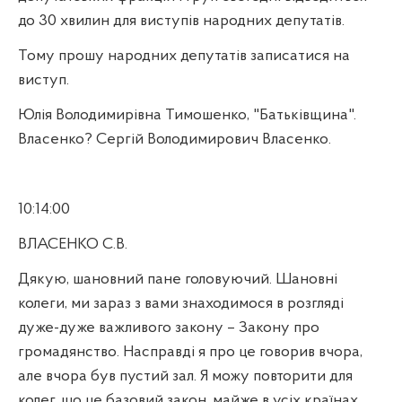
до 30 хвилин для виступів народних депутатів.
Тому прошу народних депутатів записатися на
виступ.
Юлія Володимирівна Тимошенко, "Батьківщина".
Власенко? Сергій Володимирович Власенко.
10:14:00
ВЛАСЕНКО С.В.
Дякую, шановний пане головуючий. Шановні
колеги, ми зараз з вами знаходимося в розгляді
дуже-дуже важливого закону – Закону про
громадянство. Насправді я про це говорив вчора,
але вчора був пустий зал. Я можу повторити для
колег, що це базовий закон, майже в усіх країнах