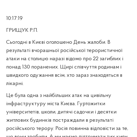
10:17:19
ГРИЩУК Р.П.
Сьогодні в Києві оголошено День жалоби. В
результаті вчорашньої російської терористичної
атаки на столицю наразі відомо про 22 загиблих і
понад 130 поранених. Щирі співчуття родинам і
швидкого одужання всім, хто зараз знаходяться в
лікарні.
Це була одна з найбільших атак на цивільну
інфраструктуру міста Києва. Гуртожитки
університетів, школи, дитячі садочки і десятки
житлових будинків постраждали в результаті
російського терору. Росія повинна відповісти за те,
що вони зробили. А ми маємо підтримати тих киян,