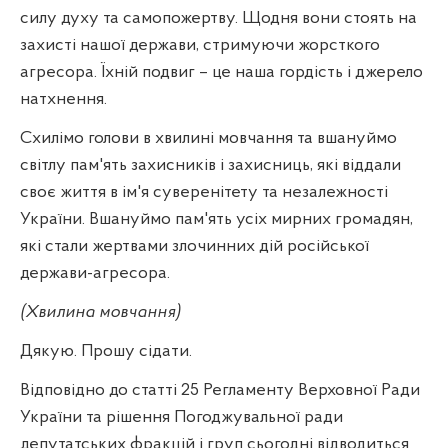
силу духу та самопожертву. Щодня вони стоять на
захисті нашої держави, стримуючи жорсткого
агресора. Їхній подвиг – це наша гордість і джерело
натхнення.
Схилімо голови в хвилині мовчання та вшануймо
світлу пам'ять захисників і захисниць, які віддали
своє життя в ім'я суверенітету та незалежності
України. Вшануймо пам'ять усіх мирних громадян,
які стали жертвами злочинних дій російської
держави-агресора.
(Хвилина мовчання)
Дякую. Прошу сідати.
Відповідно до статті 25 Регламенту Верховної Ради
України та рішення Погоджувальної ради
депутатських фракцій і груп сьогодні відводиться