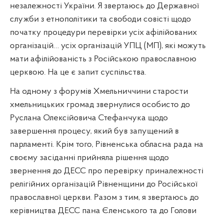
незалежності України. Я звертаюсь до Державної
служби з етнополітики та свободи совісті щодо
початку процедури перевірки усіх афілійованих
організацій… усіх організацій УПЦ (МП), які можуть
мати афілійованість з Російською православною
церквою. На це є запит суспільства.
На одному з форумів Хмельниччини старости
хмельницьких громад звернулися особисто до
Руслана Олексійовича Стефанчука щодо
завершення процесу, який був запущений в
парламенті. Крім того, Рівненська обласна рада на
своєму засіданні прийняла рішення щодо
звернення до ДЕСС про перевірку приналежності
релігійних організацій Рівненщини до Російської
православної церкви. Разом з тим, я звертаюсь до
керівництва ДЕСС пана Єленського та до Голови