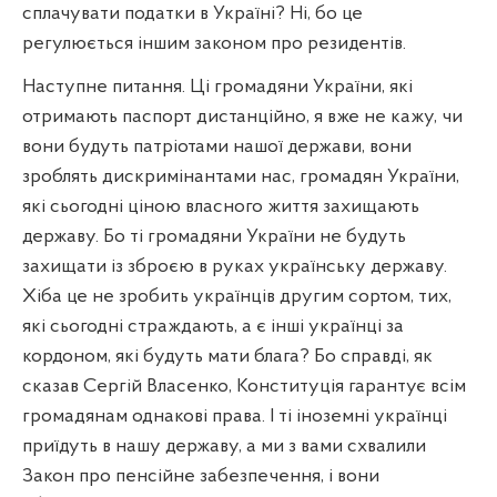
сплачувати податки в Україні? Ні, бо це
регулюється іншим законом про резидентів.
Наступне питання. Ці громадяни України, які
отримають паспорт дистанційно, я вже не кажу, чи
вони будуть патріотами нашої держави, вони
зроблять дискримінантами нас, громадян України,
які сьогодні ціною власного життя захищають
державу. Бо ті громадяни України не будуть
захищати із зброєю в руках українську державу.
Хіба це не зробить українців другим сортом, тих,
які сьогодні страждають, а є інші українці за
кордоном, які будуть мати блага? Бо справді, як
сказав Сергій Власенко, Конституція гарантує всім
громадянам однакові права. І ті іноземні українці
приїдуть в нашу державу, а ми з вами схвалили
Закон про пенсійне забезпечення, і вони