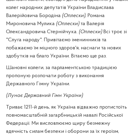
колег народних депутатів України Владислава
Валерійовича Бородіна
(Оплески)
, Романа
Мироновича Мулика
(Оплески)
та Валерія
Олександровича Стернійчука.
(Оплески)
Всі троє зі
"Слуга народу". Привітаємо іменинників та
побажаємо їм міцного здоров'я, наснаги та нових
здобутків на благо України. Вітаємо ще раз.
Шановні колеги, за парламентською традицією
пропоную розпочати роботу з виконання
Державного Гімну України.
(Лунає Державний Гімн України)
Триває 1211-й день, як Україна відважно протистоїть
повномасштабній загарбницькій навалі Російської
Федерації. Ми висловлюємо щиру безмежну
вдячність силам безпеки і оборони за їх героїзм,