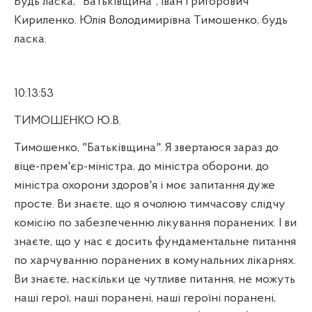
Будь ласка, "Батьківщина", Іван Григорович
Кириленко. Юлія Володимирівна Тимошенко, будь
ласка.
10:13:53
ТИМОШЕНКО Ю.В.
Тимошенко, "Батьківщина". Я звертаюся зараз до
віце-прем'єр-міністра, до міністра оборони, до
міністра охорони здоров'я і моє запитання дуже
просте. Ви знаєте, що я очолюю тимчасову слідчу
комісію по забезпеченню лікування поранених. І ви
знаєте, що у нас є досить фундаментальне питання
по харчуванню поранених в комунальних лікарнях.
Ви знаєте, наскільки це чутливе питання, не можуть
наші герої, наші поранені, наші героїні поранені,