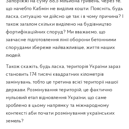
Запоріжжі на суму 88,5 мільйона гривень, через те,
що начебто Кабмін не виділив кошти. Поясніть, будь
ласка, ситуацію чи дійсно це так і в чому причина? І
також загалом скільки виділено на будівництво
фортифікаційних споруд? Ми вважаємо, що
завчасне підготовлення лінії оборони бетонними
спорудами збереже найважливіше, життя наших
людей.
Також скажіть, будь ласка, територія України зараз
становить 174 тисячі квадратних кілометрів
замінувань, тобто це третина всієї території нашої
держави. Розмінування територій, це фактично
нульовий етап відновлення України, що саме
зроблено в цьому напрямку та міжнародному
контексті аби почати розмінування українських
земель?