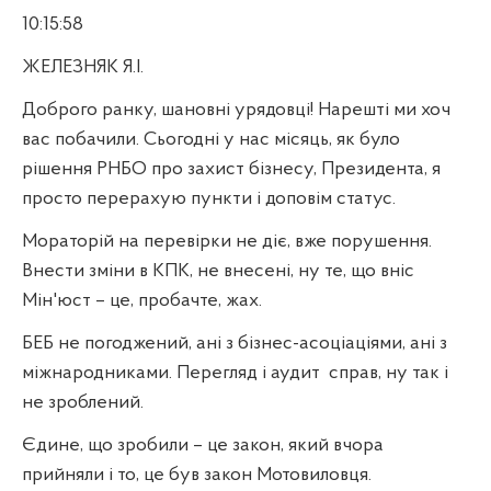
10:15:58
ЖЕЛЕЗНЯК Я.І.
Доброго ранку, шановні урядовці! Нарешті ми хоч
вас побачили. Сьогодні у нас місяць, як було
рішення РНБО про захист бізнесу, Президента, я
просто перерахую пункти і доповім статус.
Мораторій на перевірки не діє, вже порушення.
Внести зміни в КПК, не внесені, ну те, що вніс
Мін'юст – це, пробачте, жах.
БЕБ не погоджений, ані з бізнес-асоціаціями, ані з
міжнародниками. Перегляд і аудит
справ, ну так і
не зроблений.
Єдине, що зробили – це закон, який вчора
прийняли і то, це був закон Мотовиловця.