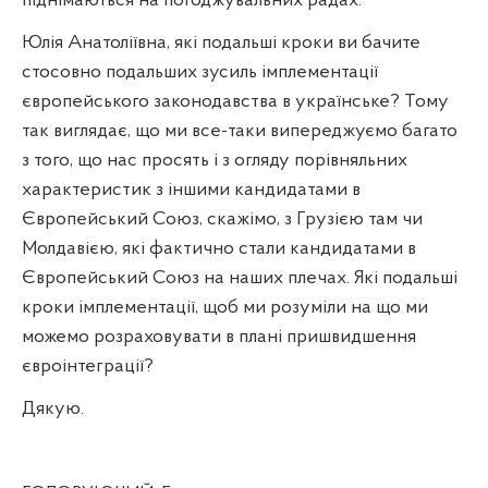
піднімаються на погоджувальних радах.
Юлія Анатоліївна, які подальші кроки ви бачите
стосовно подальших зусиль імплементації
європейського законодавства в українське? Тому
так виглядає, що ми все-таки випереджуємо багато
з того, що нас просять і з огляду порівняльних
характеристик з іншими кандидатами в
Європейський Союз, скажімо, з Грузією там чи
Молдавією, які фактично стали кандидатами в
Європейський Союз на наших плечах. Які подальші
кроки імплементації, щоб ми розуміли на що ми
можемо розраховувати в плані пришвидшення
євроінтеграції?
Дякую.