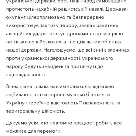
української держави. Весь наш народ самовіддано
протистоїть нахабній рашистській навалі. Держава-
окупант цілеспрямовано та безперервно
використовує тактику терору, завдає ракетних
авіаційних ударів, атакує дронами та артилерією
не тільки по військових, а і по цивільних об'єктах
нашої держави. Наголошуємо, що всі вині в злочинах
проти української державності, українського
народу будуть знайдені та притягнуті до
відповідальності.
Вічна шана і слава нашим воїнам, які відважно
відбивають атаки ворога, мужньо б'ються за
Україну і героїчно відстоюють її незалежність та
територіальну цілісність.
Дякуємо усім, хто невтомно працює і робить все
можливе для перемоги.