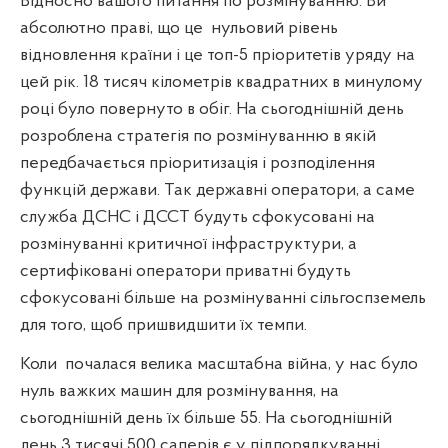
Відносно вашого питання по розмінуванню. Ви
абсолютно праві, що це
нульовий рівень
відновлення країни і це топ-5 пріоритетів уряду на
цей рік. 18 тисяч кілометрів квадратних в минулому
році було повернуто в обіг. На сьогоднішній день
розроблена стратегія по розмінуванню в якій
передбачається пріоритизація і розподілення
функцій держави. Так державні оператори, а саме
служба ДСНС і ДССТ будуть сфокусовані на
розмінуванні критичної інфраструктури, а
сертифіковані оператори приватні будуть
сфокусовані більше на розмінуванні сільгоспземель
для того, щоб пришвидшити їх темпи.
Коли
почалася велика масштабна війна, у нас було
нуль важких машин для розмінування, на
сьогоднішній день їх більше 55. На сьогоднішній
день 3 тисячі 500 саперів є у підпорядкуванні