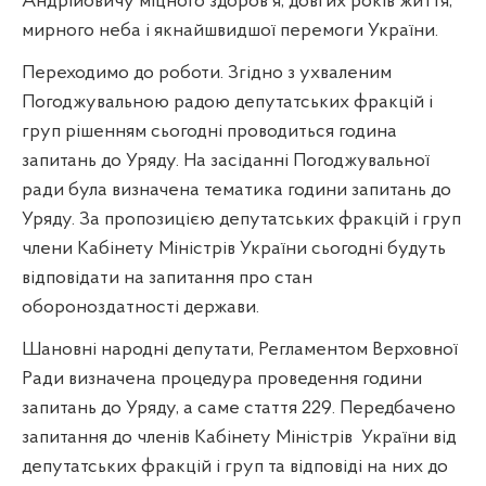
Андрійовичу міцного здоров'я, довгих років життя,
мирного неба і якнайшвидшої перемоги України.
Переходимо до роботи. Згідно з ухваленим
Погоджувальною радою депутатських фракцій і
груп рішенням сьогодні проводиться година
запитань до Уряду. На засіданні Погоджувальної
ради була визначена тематика години запитань до
Уряду. За пропозицією депутатських фракцій і груп
члени Кабінету Міністрів України сьогодні будуть
відповідати на запитання про стан
обороноздатності держави.
Шановні народні депутати, Регламентом Верховної
Ради визначена процедура проведення години
запитань до Уряду, а саме стаття 229. Передбачено
запитання до членів Кабінету Міністрів
України від
депутатських фракцій і груп та відповіді на них до