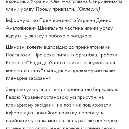
економіки України Юлія Анатоліївна Свириденко та
члени уряду. Прошу привітати.
(Оплески)
Інформую, що Прем'єр-міністр України Денис
Анатолійович Шмигаль та частина членів уряду
відсутні у зв'язку з робочою поїздкою.
Шановні колеги, відповідно до прийнятої нами
Постанови "Про деякі питання організації роботи
Верховної Ради дев'ятого скликання в умовах дії
воєнного стану" сьогодні ми продовжуємо наше
пленарне засідання.
Звертаю увагу, що згідно з прийнятою Верховною
Радою України постановою усі присутні на
пленарному засіданні не повинні поширювати
інформацію щодо його початку, перебігу та
прийнятих у парламенті рішень раніше ніж через
годину після оголошення перерви у пленарному