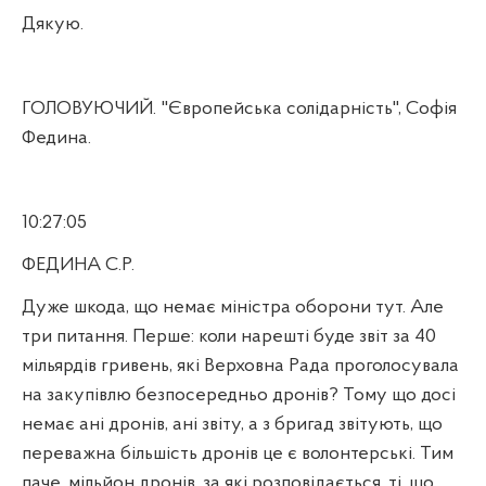
Дякую.
ГОЛОВУЮЧИЙ. "Європейська солідарність", Софія
Федина.
10:27:05
ФЕДИНА С.Р.
Дуже шкода, що немає міністра оборони тут. Але
три питання. Перше: коли нарешті буде звіт за 40
мільярдів гривень, які Верховна Рада проголосувала
на закупівлю безпосередньо дронів? Тому що досі
немає ані дронів, ані звіту, а з бригад звітують, що
переважна більшість дронів це є волонтерські. Тим
паче, мільйон дронів, за які розповідається, ті, що