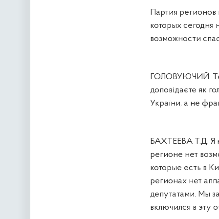
Партия регионов 
которых сегодня н
возможности спас
ГОЛОВУЮЧИЙ. Тетя
доповідаєте
як го
України, а не фра
БАХТЕЕВА Т.Д. Я 
регионе нет возмо
которые есть в Ки
регионах нет апп
депутатами. Мы за
включился в эту 