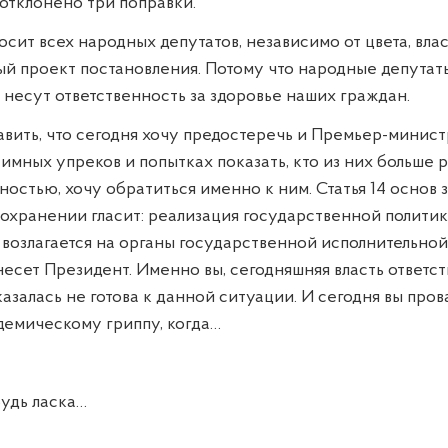
 отклонено три поправки.
сит всех народных депутатов, независимо от цвета, влас
й проект постановления. Потому что народные депутат
несут ответственность за здоровье наших граждан.
авить, что сегодня хочу предостеречь и Премьер-минист
имных упреков и попытках показать, кто из них больше р
ностью, хочу обратиться именно к ним. Статья 14 основ 
охранении гласит: реализация государственной полити
возлагается на органы государственной исполнительной
есет Президент. Именно вы, сегодняшняя власть ответств
казалась не готова к данной ситуации. И сегодня вы про
демическому гриппу, когда…
удь ласка…