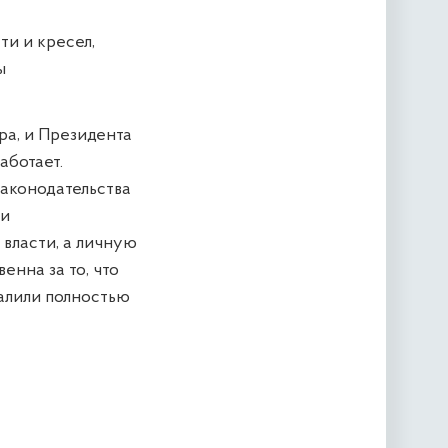
ти и кресел,
ы
ра, и Президента
аботает.
законодательства
ки
 власти, а личную
енна за то, что
валили полностью