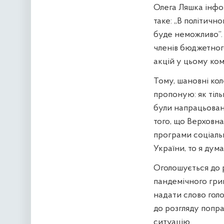
Олега Ляшка інфо
таке: „В політичн
буде неможливо”. 
членів бюджетного
акцій у цьому комі
Тому, шановні кол
пропоную: як тільк
були напрацьован
того, що Верховн
програми соціаль
України, то я дум
Оголошується до 
пандемічного грип
надати слово голо
до розгляду попр
ситуацію.