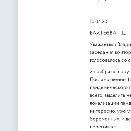
10:04:20
БАХТЕЄВА Т.Д.
Уважаемый Владим
заседания во вто
голосовалось со с
2 ноября по пору
Постановление
(
пандемического г
всего, выделить 
локализации панд
интересно, уже у
беременных, и де
перебивает.