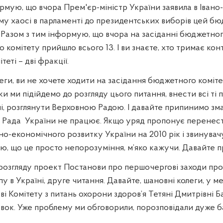
рмую, що вчора Прем'єр-міністр України заявила в Іван
ому хаосі в парламенті до президентських виборів цей б
Разом з тим інформую, що вчора на засіданні бюджетного
 комітету прийшло всього 13. І ви знаєте, хто тримає ко
теті – дві фракції.
еги, ви не хочете ходити на засідання бюджетного коміте
и ми підійдемо до розгляду цього питання, внести всі ті п
і, розглянути Верховною Радою. І давайте припинимо зма
а Рада
України не працює. Якщо уряд пропонує перенест
но-економічного розвитку України на 2010 рік і звинува
аю, що це просто непорозуміння, м’яко кажучи. Давайте 
розгляду проект Постанови про першочергові заходи пр
у в Україні, друге читання. Давайте, шановні колеги, у м
ві Комітету з питань охорони здоров’я Тетяні Дмитрівні Б
авок. Уже проблему ми обговорили, порозповідали дуже б