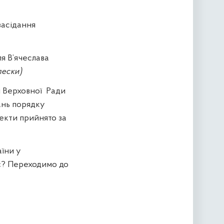
засідання
я В
’
ячеслава
лески)
 Верховної
Ради
ань порядку
оекти прийнято за
їни у
є? Переходимо до