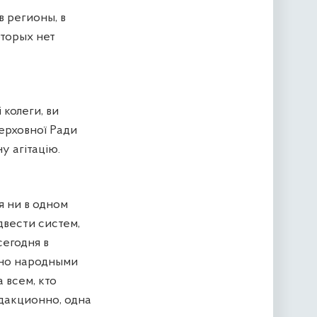
в регионы, в
оторых нет
колеги, ви
Верховної Ради
у агітацію.
я ни в одном
двести систем,
сегодня в
ено народными
 всем, кто
едакционно, одна