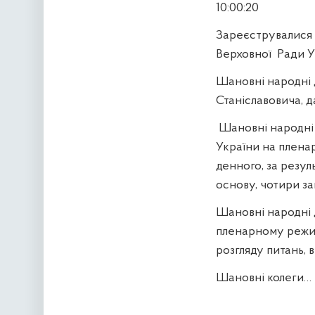
10:00:20
Зареєструвалися к
Верховної
Ради У
Шановні народні 
Станіславовича, д
Шановні народні
України на пленар
денного, за резу
основу, чотири з
Шановні народні 
пленарному режим
розгляду питань, 
Шановні колеги… 