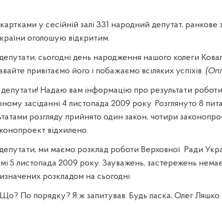
артками у сесійній залі 331 народний депутат, ранкове 
країни оголошую відкритим.
депутати, сьогодні день народження нашого колеги Ковал
авайте привітаємо його і побажаємо всіляких успіхів.
(Оп
 депутати! Надаю вам інформацію про результати роботи
ному засіданні 4 листопада 2009 року. Розглянуто 8 пит
льтатами розгляду прийнято один закон, чотири законопр
аконопроект відхилено.
депутати, ми маємо розклад роботи Верховної
Ради Укра
і 5 листопада 2009 року. Зауважень, застережень нема
визначених розкладом на сьогодні.
Що? По порядку? Я ж запитував. Будь ласка, Олег Ляшко.