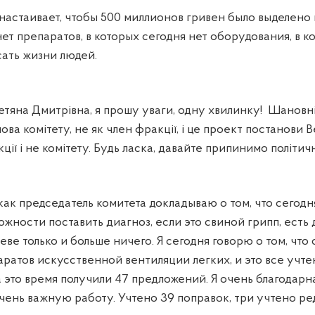
настаивает, чтобы 500 миллионов гривен было выделено 
ет препаратов, в которых сегодня нет оборудования, в к
ать жизни людей.
на Дмитрівна, я прошу уваги, одну хвилинку
!
Шановні 
лова комітету, не як член фракції, і це проект постанови 
кції і не комітету. Будь ласка, давайте припинимо політичн
как председатель комитета докладываю о том, что сегодн
жности поставить диагноз, если это свиной грипп, есть 
еве только и больше ничего. Я сегодня говорю о том, что 
аратов искусственной вентиляции легких, и это все учт
 это время получили 47 предложений. Я очень благодарна
очень важную работу. Учтено 39 поправок, три учтено р