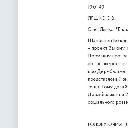
10:01:40
ЛЯШКО О.В.
Олег Ляшко, "Бло
Шановний Володим
– проект Закону
Державну програм
до вас звернення
про Держбюджет на 
представлений вна
тощо. Тому давайт
Держбюджет на 20
соціального розви
ГОЛОВУЮЧИЙ.
Д