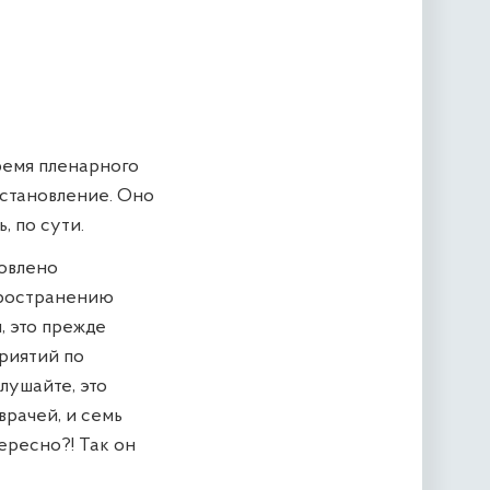
ремя пленарного
остановление. Оно
, по сути.
товлено
пространению
, это прежде
риятий по
лушайте, это
врачей, и семь
ересно?! Так он