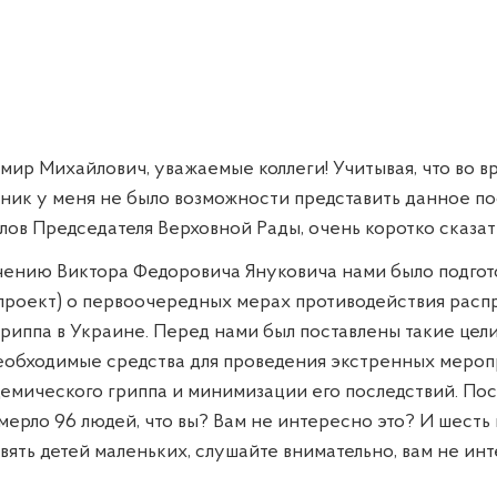
ир Михайлович, уважаемые коллеги! Учитывая, что во в
рник у меня не было возможности представить данное п
лов Председателя Верховной Рады, очень коротко сказать
чению Виктора Федоровича Януковича нами было подго
проект) о первоочередных мерах противодействия рас
риппа в Украине. Перед нами был поставлены такие цели
необходимые средства для проведения экстренных мероп
емического гриппа и минимизации его последствий. Пос
мерло 96 людей, что вы? Вам не интересно это? И шесть 
вять детей маленьких, слушайте внимательно, вам не инт