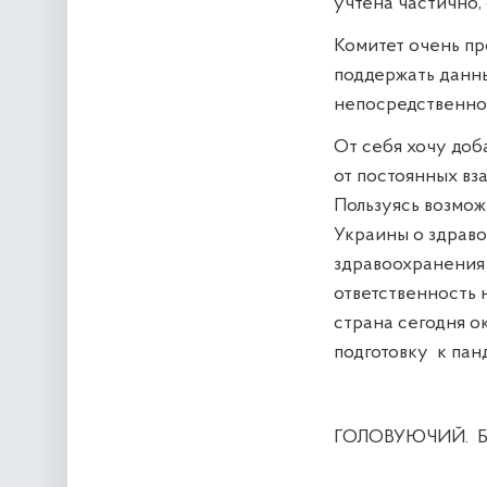
учтена частично,
Комитет очень про
поддержать данны
непосредственно 
От себя хочу доб
от постоянных вза
Пользуясь возмож
Украины о здраво
здравоохранения 
ответственность н
страна сегодня о
подготовку
к пан
ГОЛОВУЮЧИЙ.
Б