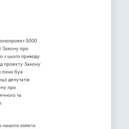
конопроект 5000
кт Закону
п
ро
о з цього приводу
яд проекту Закон
у
н пізно був
ції депутатів
ону про
ічного та
ю.
ю нашого колеги