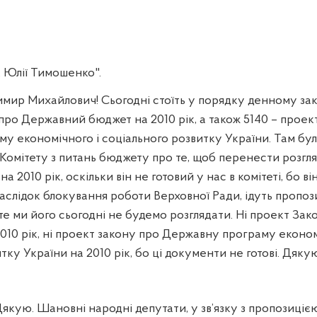
к Юлії Тимошенко".
ир Михайлович! Сьогодні стоїть у порядку денному за
п
ро Державний бюджет на 2010 рік, а також 5140 – прое
у економічного і соціального розвитку України. Там бул
 Комітету з питань бюджету про те, щоб перенести розгл
2010 рік, оскільки він не готовий у нас в комітеті, бо ві
слідок блокування роботи Верховної Ради, ідуть пропози
е ми його сьогодні не будемо розглядати. Ні проект Зак
10 рік, ні проект закону про Державну програму економ
тку України на 2010 рік, бо ці документи не готові. Дяку
якую. Шановні народні депутати, у зв’язку з пропозиціє