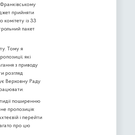
о-Франківському
юджет прийняти
 комітету із 33
нтрольний пакет
ту. Тому я
ропозиції, які
гання з приводу
и розгляд
чує Верховну Раду
працювати.
отидії поширенню
ене пропозиція:
ахтеєвій і перейти
агато про цю