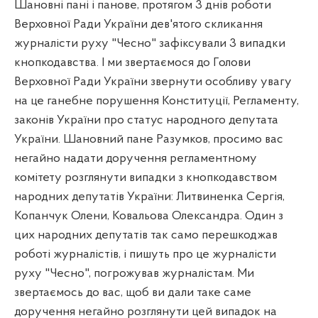
Шановні пані і панове, протягом 3 днів роботи
Верховної Ради України дев'ятого скликання
журналісти руху "Чесно" зафіксували 3 випадки
кнопкодавства. І ми звертаємося до Голови
Верховної Ради України звернути особливу увагу
на це ганебне порушення Конституції, Регламенту,
законів України про статус народного депутата
України. Шановний пане Разумков, просимо вас
негайно надати доручення регламентному
комітету розглянути випадки з кнопкодавством
народних депутатів України: Литвиненка Сергія,
Копанчук Олени, Ковальова Олександра. Один з
цих народних депутатів так само перешкоджав
роботі журналістів, і пишуть про це журналісти
руху "Чесно", погрожував журналістам. Ми
звертаємось до вас, щоб ви дали таке саме
доручення негайно розглянути цей випадок на