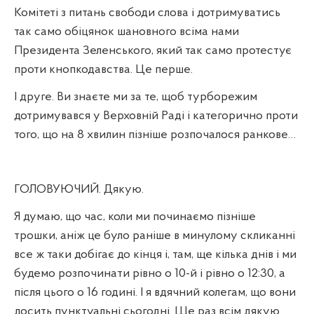
Комітеті з питань свободи слова і дотримуватись
так само обіцянок шановного всіма нами
Президента Зеленського, який так само протестує
проти кнопкодавства. Це перше.
І друге. Ви знаєте ми за те, щоб турборежим
дотримувався у Верховній Раді і категорично проти
того, що на 8 хвилин пізніше розпочалося ранкове…
ГОЛОВУЮЧИЙ. Дякую.
Я думаю, що час, коли ми починаємо пізніше
трошки, аніж це було раніше в минулому скликанні
все ж таки добігає до кінця і, там, ще кілька днів і ми
будемо розпочинати рівно о 10-й і рівно о 12:30, а
після цього о 16 годині. І я вдячний колегам, що вони
досить пунктуальні сьогодні. Ще раз всім дякую.