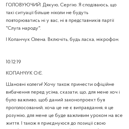
ГОЛОВУЮЧИЙ. Дякую, Сергію. Я сподіваюсь, що
такі ситуації більше ніколи не будуть
повторюватись ні у вас, ні в представників партії
"Слуга народу".
І Копанчук Олена. Включіть, будь ласка, мікрофон.
10:12:19
КОПАНЧУК О.Є.
Шановні колеги! Хочу також принести офіційне
вибачення перед усіма, сказати, що, для мене хоч і
було важливо, щоб даний законопроект був
проголосований, хоча це не є виправдання, я це
розумію, для мене це буде важливим уроком на все
життя. І також я приєднуюся до позиції свою