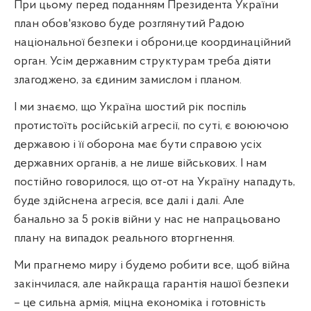
При цьому перед поданням Президента України
план обов'язково буде розглянутий Радою
національної безпеки і оброни,це координаційний
орган. Усім державним структурам треба діяти
злагоджено, за єдиним замислом і планом.
І ми знаємо, що Україна шостий рік поспіль
протистоїть російській агресії, по суті, є воюючою
державою і її оборона має бути справою усіх
державних органів, а не лише військових. І нам
постійно говорилося, що от-от на Україну нападуть,
буде здійснена агресія, все далі і далі. Але
банально за 5 років війни у нас не напрацьовано
плану на випадок реального вторгнення.
Ми прагнемо миру і будемо робити все, щоб війна
закінчилася, але найкраща гарантія нашої безпеки
– це сильна армія, міцна економіка і готовність