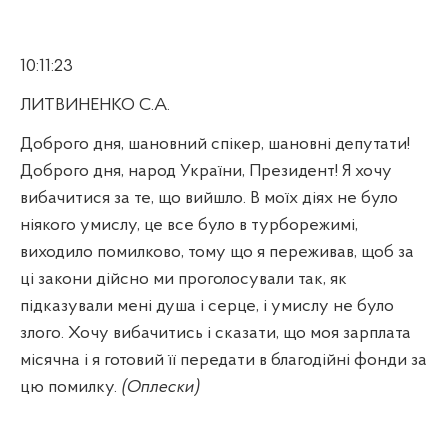
10:11:23
ЛИТВИНЕНКО С.А.
Доброго дня, шановний спікер, шановні депутати!
Доброго дня, народ України, Президент! Я хочу
вибачитися за те, що вийшло. В моїх діях не було
ніякого умислу, це все було в турборежимі,
виходило помилково, тому що я переживав, щоб за
ці закони дійсно ми проголосували так, як
підказували мені душа і серце, і умислу не було
злого. Хочу вибачитись і сказати, що моя зарплата
місячна і я готовий її передати в благодійні фонди за
цю помилку.
(Оплески)