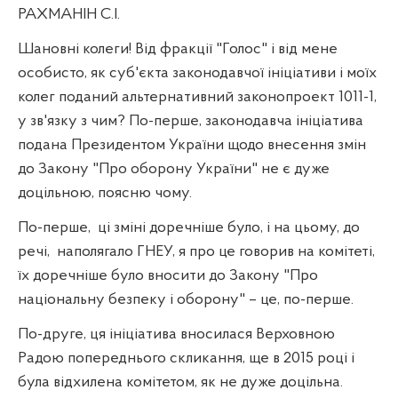
РАХМАНІН С.І.
Шановні колеги! Від фракції "Голос" і від мене
особисто, як суб'єкта законодавчої ініціативи і моїх
колег поданий альтернативний законопроект 1011-1,
у зв'язку з чим? По-перше, законодавча ініціатива
подана Президентом України щодо внесення змін
до Закону "Про оборону України" не є дуже
доцільною, поясню чому.
По-перше,
ці зміні доречніше було, і на цьому, до
речі,
наполягало ГНЕУ, я про це говорив на комітеті,
їх доречніше було вносити до Закону "Про
національну безпеку і оборону" – це, по-перше.
По-друге, ця ініціатива вносилася Верховною
Радою попереднього скликання, ще в 2015 році і
була відхилена комітетом, як не дуже доцільна.