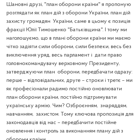
Шановні друзі, "план оборони країни" я пропоную
розглядати як план дій з оборони України, план дій
захисту громадян
України, саме в цьому є позиція
фракції Юлії Тимошенко "Батьківщина". І тому ми
наголошуємо, що в плані оборони країни ми маємо
чітко задіяти сили оборони, сили безпеки, весь без
виключення уряд, весь парламент і
дати право
головнокомандувачу верховному Президенту,
затверджуючи план
оборони, передбачати одразу:
перше – відповідальних, друге – строки і третє – ми
як професіонали радимо постійно оновлювати
план оборони країни, постійно підтримувати
українську армію. Чим? Озброєнням,
знаряддям,
навчанням,
захистом. Тому ключова пропозиція для
законодавців від нас – передбачити постійне
оновлення і контроль за виконанням плану дій з
оборони країни.