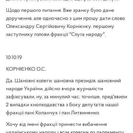
Щодо першого питання. Вже зранку було дане
доручення, але одночасно з цим прошу дати слово
Олександру Сергійовичу Корнієнку, першому
заступнику голови фракції "Слуга народу".
10:10:19
КОРНІЄНКО О.С.
Да. Шановні колеги, шановна президія, шановний
народе України, дійсно вчора журналісти
зафіксували, ну, за минулий час, точніше, пред'явили
2 випадки кнопкодавства з боку депутатів нашої
фракції пані Копанчук і пан Литвиненко.
Хочу від імені фракції принести вибачення
українському народу і всім колегам по парламенту.