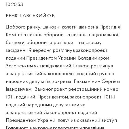
10:20:53
ВЕНІСЛАВСЬКИЙ Ф.В.
Доброго ранку, шановні колеги, шановна Президія!
Комітет з питань оборони… з питань
національної
безпеки, оборони та розвідки
на своєму
засіданні
9 вересня розглянув законопроект,
поданий Президентом України
Володимиром
Зеленським як невідкладний. І також
розглянув
альтернативний законопроект, поданий групою
народних депутатів, зокрема
Рахманіним Сергієм
Івановичем.
Законопроект реєстраційний номер
1011, поданий
Президентом, законопроект
1011-1
поданий народними депутатами як
альтернативний. Законопроект поданий
Президентом України
получив схвальний виступ
Головного науково-експертного управління