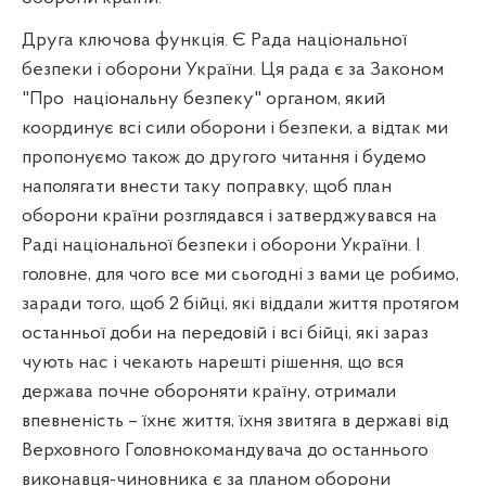
Друга ключова функція. Є Рада національної
безпеки і оборони України. Ця рада є за Законом
"Про
національну безпеку" органом, який
координує всі сили оборони і безпеки, а відтак ми
пропонуємо також до другого читання і будемо
наполягати внести таку поправку, щоб план
оборони країни розглядався і затверджувався на
Раді національної безпеки і оборони України. І
головне, для чого все ми сьогодні з вами це робимо,
заради того, щоб 2 бійці, які віддали життя протягом
останньої доби на передовій і всі бійці, які зараз
чують нас і чекають нарешті рішення, що вся
держава почне обороняти країну, отримали
впевненість – їхнє життя, їхня звитяга в державі від
Верховного Головнокомандувача до останнього
виконавця-чиновника є за планом оборони