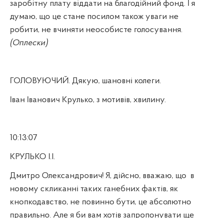
заробітну плату віддати на благодійний фонд. І я
думаю, що це стане посилом також уваги не
робити, не вчиняти неособисте голосування.
(Оплески)
ГОЛОВУЮЧИЙ. Дякую, шановні колеги.
Іван Іванович Крулько, з мотивів, хвилину.
10:13:07
КРУЛЬКО І.І.
Дмитро Олександрович! Я, дійсно, вважаю, що
в
новому скликанні таких ганебних фактів, як
кнопкодавство, не повинно бути, це абсолютно
правильно. Але я би вам хотів запропонувати ще