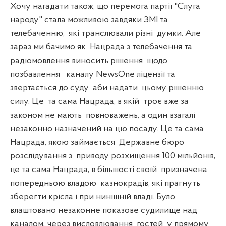
Хочу нагадати також, що перемога партії "Слуга
народу" стала можливою завдяки ЗМІ та
телебаченню,
які транслювали різні
думки. Але
зараз ми бачимо як
Нацрада з телебачення та
радіомовлення виносить рішення
щодо
позбавлення
каналу NewsOne ліцензії та
звертається до суду
аби надати
цьому рішенню
силу. Це
та сама Нацрада, в якій
троє вже за
законом не мають
повноважень, а один взагалі
незаконно назначений на цю посаду. Це та сама
Нацрада, якою займається
Державне бюро
розслідування з
приводу розхищення 100 мільйонів,
це та сама Нацрада, в більшості своїй
призначена
попередньою владою
казнокрадів, які прагнуть
зберегти крісла і при нинішній владі. Було
влаштовано незаконне показове судилище над
каналом, через висловлювання
гостей
у прямому