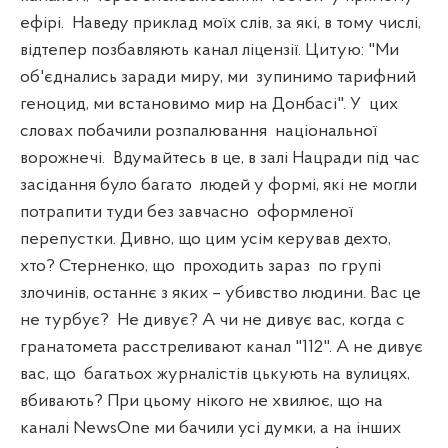
ефірі.
Наведу приклад моїх слів, за які, в тому числі,
відтепер позбавляють канал ліцензії. Цитую: "Ми
об'єднались заради миру, ми
зупинимо тарифний
геноцид, ми встановимо мир на Донбасі". У
цих
словах побачили розпалювання
національної
ворожнечі.
Вдумайтесь в це, в залі Нацради під час
засідання було багато
людей у формі, які не могли
потрапити туди без завчасно
оформленої
перепустки. Дивно, що цим усім керував дехто,
хто? Стерненко, що
проходить зараз
по групі
злочинів, останнє з яких – убивство людини. Вас це
не турбує?
Не дивує? А чи не дивує вас, когда с
гранатомета расстреливают канал "112". А не дивує
вас, що
багатьох журналістів цькують на вулицях,
вбивають? При цьому нікого не хвилює, що на
каналі NewsOne ми бачили усі думки, а на інших