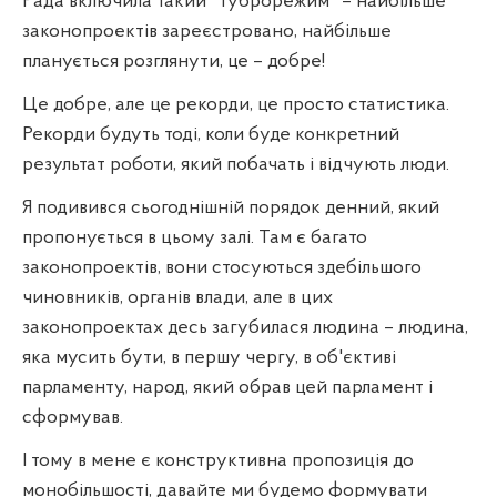
Рада включила такий "туброрежим" – найбільше
законопроектів зареєстровано, найбільше
планується розглянути, це – добре!
Це добре, але це рекорди, це просто статистика.
Рекорди будуть тоді, коли буде конкретний
результат роботи, який побачать і відчують люди.
Я подивився сьогоднішній порядок денний, який
пропонується в цьому залі. Там є багато
законопроектів, вони стосуються здебільшого
чиновників, органів влади, але в цих
законопроектах десь загубилася людина – людина,
яка мусить бути, в першу чергу, в об'єктиві
парламенту, народ, який обрав цей парламент і
сформував.
І тому в мене є конструктивна пропозиція до
монобільшості, давайте ми будемо формувати