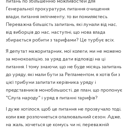
питань по збільшенню можливостей для
Генеральної прокуратури, питання очищення
влади, питання імпічменту, то ви помиляєтесь.
Переважна більшість запитань, які лунали від нас,
від виборців до нас, наступні, що нова влада
збирається робити з тарифами? Це турбує всіх.
Я депутат мажоритарник, мої колеги, ми не можемо
за монокоаліцію, за уряд дати відповіді на ці
питання. І тому знаючи, що не буде місяць запитань
до уряду, які мали бути за Регламентом, я хотів би з
цієї трибуни запитати керівника уряду і
представників монобільшості, де план, що пропонує
"Слуга народу" і уряд в питанні тарифів?
І дуже хотілося, щоб це питання не прозвучало тоді,
коли вже розпочнеться опалювальний сезон. Адже,
на жаль, хочеться це комусь чи ні, переважній