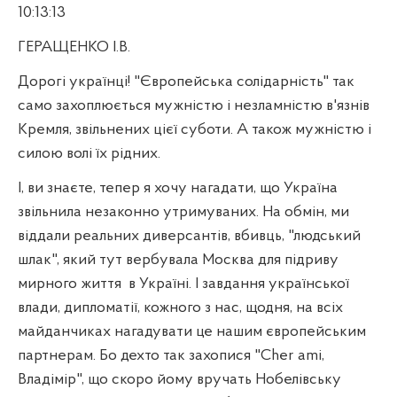
10:13:13
ГЕРАЩЕНКО І.В.
Дорогі українці! "Європейська солідарність" так
само захоплюється мужністю і незламністю в'язнів
Кремля, звільнених цієї суботи. А також мужністю і
силою волі їх рідних.
І, ви знаєте, тепер я хочу нагадати, що Україна
звільнила незаконно утримуваних. На обмін, ми
віддали реальних диверсантів, вбивць, "людський
шлак", який тут вербувала Москва для підриву
мирного життя
в Україні. І завдання української
влади, дипломатії, кожного з нас, щодня, на всіх
майданчиках нагадувати це нашим європейським
партнерам. Бо дехто так захопися "
Cher
ami
,
Владімір", що скоро йому вручать Нобелівську