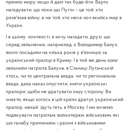
премію миру, якщо й далі так буде йти. Варто
нагадувати, що поки що Путін – це той, хто
розв'язав війну, а не той, хто несе хоч якийсь мир в
Україні.
І в цьому
контексті, я хочу нагадати, друзі, що
серед звільнених, наприклад, є Володимир Балух,
якого посадили на кілька років у в'язницю за
український прапор в Криму. І в той же день коли
звільнили патріота Балуха, в Станиці Луганській
хтось, чи то центральна влада, чи то регіональна
влада, дала наказ опустити, зняти українські
прапори, щоби не дратувати іншу сторону. Ви
знаєте, якщо когось в цій країні дратує український
прапор, нехай
їдуть геть, в Москву. І ми хочемо
подякувати патріотам, волонтерам, військовим, які
цю ганьбу припинили, і разом з військовими