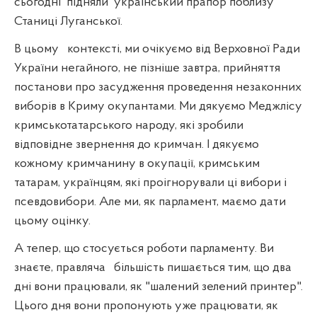
сьогодні
підняли
український прапор поблизу
Станиці Луганської.
В цьому
контексті, ми очікуємо від Верховної Ради
України негайного, не пізніше завтра, прийняття
постанови про засудження проведення незаконних
виборів в Криму окупантами. Ми дякуємо Меджлісу
кримськотатарського народу, які зробили
відповідне звернення до кримчан. І дякуємо
кожному кримчанину в окупації, кримським
татарам, українцям, які проігнорували ці вибори і
псевдовибори. Але ми, як парламент, маємо дати
цьому оцінку.
А тепер, що стосується роботи парламенту. Ви
знаєте, правляча
більшість пишається тим, що два
дні вони працювали, як "шалений зелений принтер".
Цього дня вони пропонують уже працювати, як