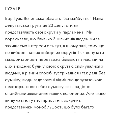
ГУЗЬ І.В.
Ігор Гузь, Волинська область, "За майбутнє". Наша
депутатська група це 23 депутати, які
представляють свої округи у парламенті. Ми
порахували, що близько 3 мільйонів людей ми за
захищаємо інтереси ось тут, в цьому залі, тому що
це виборці наших виборчих округів. І, як депутати-
мажоритарники, переважна більшість з нас, ми на
цих вихідних були у своїх округах, спілкувалися з
людьми, в різний спосіб, зустрічалися і так далі. Без
сумніву, люди задоволені відміною депутатською
недоторканності, без сумніву, всі з радістю
сприйняли звільнення наших полонених. Але, якщо
ви думаєте, тут всі присутні і, зокрема,
представники монобільшості, що було багато