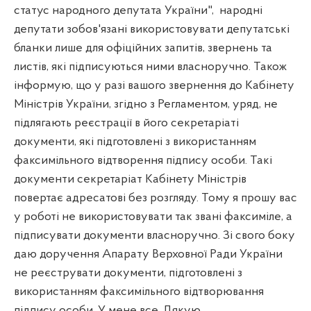
статус народного депутата України",
народні
депутати зобов'язані використовувати депутатські
бланки лише для офіційних запитів, звернень та
листів, які підписуються ними власноручно. Також
інформую, що у разі вашого звернення до Кабінету
Міністрів України, згідно з Регламентом, уряд, не
підлягають реєстрації в його секретаріаті
документи, які підготовлені з використанням
факсимільного відтворення підпису особи. Такі
документи секретаріат Кабінету Міністрів
повертає адресатові без розгляду. Тому я прошу вас
у роботі не використовувати так звані факсиміле, а
підписувати документи власноручно. Зі свого боку
даю доручення Апарату Верховної Ради України
не реєструвати документи, підготовлені з
використанням факсимільного відтворювання
підпису особи. У мене все. Дякую.