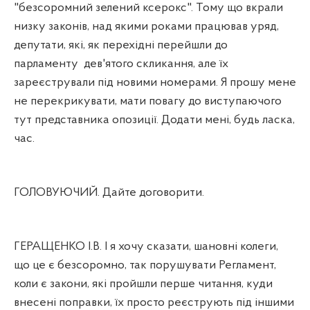
"безсоромний зелений ксерокс". Тому що вкрали
низку законів, над якими роками працював уряд,
депутати, які, як перехідні перейшли до
парламенту
дев'ятого скликання, але їх
зареєстрували під новими номерами. Я прошу мене
не перекрикувати, мати повагу до виступаючого
тут представника опозиції. Додати мені, будь ласка,
час.
ГОЛОВУЮЧИЙ. Дайте договорити.
ГЕРАЩЕНКО І.В. І я хочу сказати, шановні колеги,
що це є безсоромно, так порушувати Регламент,
коли є закони, які пройшли перше читання, куди
внесені поправки, їх просто реєструють під іншими