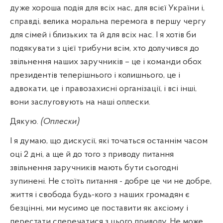
дуже хороша подія для всіх нас, для всієї України і,
справді, велика моральна перемога в першу чергу
для сімей і близьких та й для всіх нас. І я хотів би
подякувати з цієї трибуни всім, хто долучився до
звільнення наших заручників – це і команди обох
президентів теперішнього і колишнього, це і
адвокати, це і правозахисні організації, і всі інші,
вони заслуговують на наші оплески.
Дякую.
(Оплески)
І я думаю, що дискусії, які точаться останнім часом
оці 2 дні, а ще й до того з приводу питання
звільнення заручників мають бути сьогодні
зупинені. Не стоїть питання - добре це чи не добре,
життя і свобода будь-кого з наших громадян є
безцінні, ми мусимо це поставити як аксіому і
перестати сперечатися з цього приводу. Не може