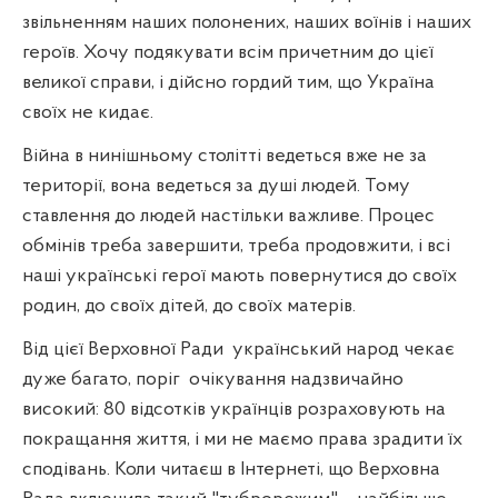
звільненням наших полонених, наших воїнів і наших
героїв. Хочу подякувати всім причетним до цієї
великої справи, і дійсно гордий тим, що Україна
своїх не кидає.
Війна в нинішньому столітті ведеться вже не за
території, вона ведеться за душі людей. Тому
ставлення до людей настільки важливе. Процес
обмінів треба завершити, треба продовжити, і всі
наші українські герої мають повернутися до своїх
родин, до своїх дітей, до своїх матерів.
Від цієї Верховної Ради
український народ чекає
дуже багато, поріг
очікування надзвичайно
високий: 80 відсотків українців розраховують на
покращання життя, і ми не маємо права зрадити їх
сподівань. Коли читаєш в Інтернеті, що Верховна