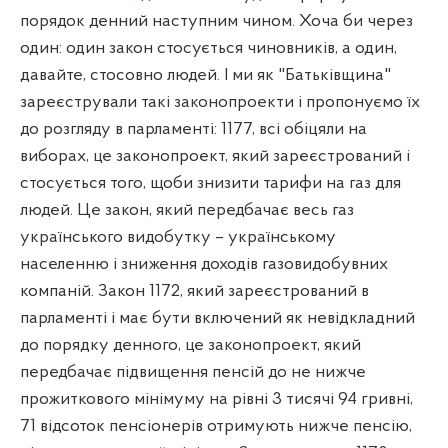
порядок денний наступним чином. Хоча би через
один: один закон стосується чиновників, а один,
давайте, стосовно людей. І ми як "Батьківщина"
зареєстрували такі законопроекти і пропонуємо їх
до розгляду в парламенті: 1177, всі обіцяли на
виборах, це законопроект, який зареєстрований і
стосується того, щоби знизити тарифи на газ для
людей. Це закон, який передбачає весь газ
українського видобутку – українському
населенню і зниження доходів газовидобувних
компаній. Закон 1172, який зареєстрований в
парламенті і має бути включений як невідкладний
до порядку денного, це законопроект, який
передбачає підвищення пенсій до не нижче
прожиткового мінімуму на рівні 3 тисячі 94 гривні,
71 відсоток пенсіонерів отримують нижче пенсію,