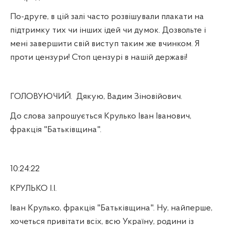
По-друге, в цій залі часто розвішували плакати на
підтримку тих чи інших ідей чи думок. Дозвольте і
мені завершити свій виступ таким же вчинком. Я
проти цензури! Стоп цензурі в нашій державі!
ГОЛОВУЮЧИЙ.
Дякую, Вадим Зіновійович.
До слова запрошується Крулько Іван Іванович,
фракція "Батьківщина".
10:24:22
КРУЛЬКО І.І.
Іван Крулько, фракція "Батьківщина". Ну, найперше,
хочеться привітати всіх, всю Україну, родини із