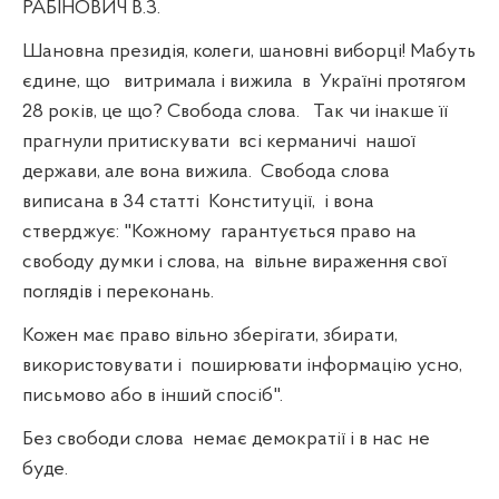
РАБІНОВИЧ В.З.
Шановна президія, колеги, шановні виборці! Мабуть
єдине, що
витримала і вижила
в
Україні протягом
28 років, це що? Свобода слова.
Так чи інакше її
прагнули притискувати
всі керманичі
нашої
держави, але вона вижила.
Свобода слова
виписана в 34 статті
Конституції,
і вона
стверджує: "Кожному
гарантується право на
свободу думки і слова, на
вільне вираження свої
поглядів і переконань.
Кожен має право вільно зберігати, збирати,
використовувати і
поширювати інформацію усно,
письмово або в інший спосіб".
Без свободи слова
немає демократії і в нас не
буде.