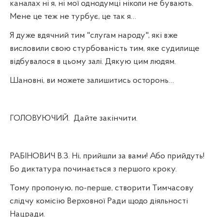
каналах ні я, ні мої однодумці ніколи не бувають.
Мене це теж не турбує, це так я…
Я дуже вдячний тим "слугам народу", які вже
висловили свою стурбованість тим, яке судилище
відбувалося в цьому залі. Дякую цим людям.
Шановні, ви можете залишитись осторонь…
ГОЛОВУЮЧИЙ.
Дайте закінчити.
РАБІНОВИЧ В.З. Ні, прийшли за вами! Або прийдуть!
Бо диктатура починається з першого кроку.
Тому пропоную, по-перше, створити Тимчасову
слідчу комісію Верховної Ради щодо діяльності
Нацради.