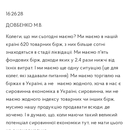
16:26:28
ДОВБЕНКО М.В.
Колеги, що ми сьогодні маємо? Ми маємо в нашій
країні 620 товарних бірж, з них більше сотні
знаходяться в стадії ліквідації. Ми маємо п'ять
фондових бірж, доходи яких у 2,4 рази нижчі від
їхніх витрат. І ми маємо ще одну ситуацію (це для
колег, які задавали питання). Ми маємо торгівлю на
біржах в Україні, а не
маємо жодного, хоча в нас є
сировинна економіка в Україні, сировинна, ми не
маємо жодного індексу товарних чи інших бірж,
мусимо нашу продукцію продавати всюди, де
хочемо. І я думаю, що, коли маючи такий великий
потенціал сировинної економіки тут, не мати цього