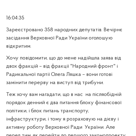
16:04:35
Зареєстровано 358 народних депутатів. Вечірнє
засідання Верховної Ради України оголошую
відкритим.
Хочу повідомити, що до мене надійшла заява від
двох фракцій – від фракції "Народний фронт" і
Радикальної партії Олега Ляшка – вони готові
замінити перерву на виступ від трибуни.
Теж хочу вам нагадати, що в нас
на післяобідній
порядок денний є два питання блоку фінансової
політики, і блок питань транспорту,
інфраструктури, і тому я розраховую на дієву і
активну роботу Верховної Ради
України. Але
перед тим, як перейти до першого законопроекту