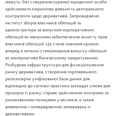
можуть
без створення окремої юридичної особи
здійснювати клірингову діяльність центрального
контрагента щодо деривативів. Запроваджено
інститут зборів власників облігацій та
адміністратора за випуском корпоративних
облігацій як механізми забезпечення захисту прав
власників облігацій. Це стане значним кроком
вперед в питанні стимулювання випуску облігацій
як альтернативи банківському кредитуванню.
Розбудова інфраструктури для функціонування
ринку деривативів, створення торговельного
репозитарію уніфікованої бази даних для…
відповідно до світової практики закладає умови для
прозорості ринку, сприяє здійсненню контролю за
ризикованими позиціями учасників, а також
виявленню і попередженню зловживань із
деривативами.