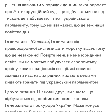
рішення включити у порядок денний законопроект
про Антикорупційний суд, і це відбувається не під
тиском, це відбувається з волі українського
парламенту, тому що ми вважаємо, що це теж наша
повістка дня.
І я вимагаю…
(Оплески)
І я вимагаю від
правоохоронної системи дати жорстку відсіч, тому
що це незаконно! Повірте мені, в мене юридична
освіта, ми не можемо побудувати європейську
країну, коли в працівників поліції, які повинні
захищати нас, наших рідних, кидають цеглами,
кидають гранати під українським парламентом.
І друге питання. Шановні друзі, ви знаєте, що
відбувається під особистим помешканням
Генерального прокурора України. Може комусь