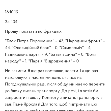
16:10:19
За-104
Прошу показати по фракціях.
"Блок Петра Порошенка" – 43, "Народний фронт" –
44, "Опозиційний блок" – 0, "Самопоміч" – 4,
Радикальна партія – 9, "Батьківщина" – 0, "Воля
народу" – 1, "Партія "Відродження" – 0.
Не встигли. Я ще раз поставлю, колеги. І я ще раз
наголошую: в нас, як ми домовлялись на
Погоджувальній раді, після обіду ми маємо перейти
до блоку питань транспорту. До речі, і я хотів би
запросити і голову Комітету з питань транспорту в
зал. Пане Ярослав! Для того, щоб підтримати цю