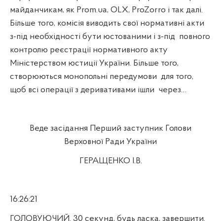
майданчикам, як
Prom
.
ua
,
OLX
, ProZorro і так далі.
Більше того, комісія виводить свої нормативні акти
з-під необхідності бути юстованими і з-під
повного
контролю реєстрації нормативного акту
Міністерством юстиції України. Більше того,
створюються монопольні передумови
для того,
щоб всі операції з деривативами ішли
через…
Веде засідання Перший заступник Голови
Верховної Ради України
ГЕРАЩЕНКО І.В.
16:26:21
ГОЛОВУЮЧИЙ. 30 секунд, будь ласка, завершити.