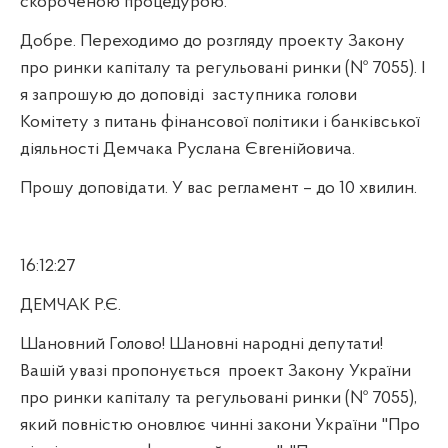
скороченою процедурою.
Добре. Переходимо до розгляду проекту Закону
про ринки капіталу
та регульовані ринки (№ 7055). І
я запрошую до доповіді
заступника голови
Комітету з питань фінансової політики і банківської
діяльності Демчака Руслана Євгенійовича.
Прошу доповідати. У вас регламент – до 10 хвилин.
16:12:27
ДЕМЧАК Р.Є.
Шановний Голово! Шановні народні депутати!
Вашій увазі пропонується
проект Закону України
про ринки капіталу та регульовані ринки (№ 7055),
який повністю оновлює чинні закони України "Про