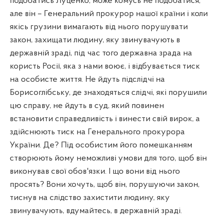
подобатись Луценко, може комусь не подобатися,
але він – Генеральний прокурор нашої країни і коли
якісь грузини вимагають від нього порушувати
закон, захищати людину, яку звинувачують в
державній зраді, під час того державна зрада на
користь Росії, яка з нами воює, і відбувається тиск
на особисте життя. Не йдуть підслідчі на
Борисоглібську, де знаходяться слідчі, які порушили
цю справу, не йдуть в суд, який повинен
встановити справедливість і винести свій вирок, а
здійснюють тиск на Генерального прокурора
України. Де? Під особистим його помешканням
створюють йому неможливі умови для того, щоб він
виконував свої обов'язки. І що вони від нього
просять? Вони хочуть, щоб він, порушуючи закон,
тиснув на слідство захистити людину, яку
звинувачують, вдумайтесь, в державній зраді.