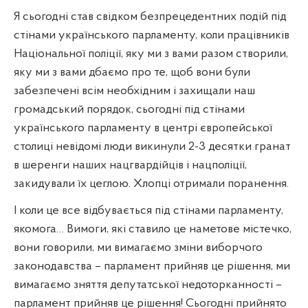
Я сьогодні став свідком безпрецедентних подій під
стінами українського парламенту, коли працівників
Національної поліції, яку ми з вами разом створили,
яку ми з вами дбаємо про те, щоб вони були
забезпечені всім необхідним і захищали наш
громадський порядок, сьогодні під стінами
українського парламенту в центрі європейської
столиці невідомі люди викинули 2-3 десятки гранат
в шеренги наших нацгвардійців і нацполіції,
закидували їх цеглою. Хлопці отримали поранення.
І коли це все відбувається під стінами парламенту,
якомога… Вимоги, які ставило це наметове містечко,
вони говорили, ми вимагаємо зміни виборчого
законодавства – парламент прийняв це рішення, ми
вимагаємо зняття депутатської недоторканності –
парламент прийняв це рішення! Сьогодні прийнято