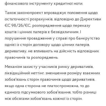
фінансового інструменту кредитної ноти.
Також законопроект впроваджує положення щодо
остаточності розрахунків, відповідно до Директиви
ЄС 98/26/ЄС, розпорядження щодо переказу
коштів і цінних паперів є безвідкличним. І
порушення провадження у справі про банкрутство
однієї із сторін договору щодо цінних паперів,
деривативу, не впливають на дійсність відповідних
правочинів та розпоряджень.
Механізм захисту учасників ринку деривативів,
ліквідаційний неттінг, зменшення розміру взаємних
зобов'язань сторін правочинів щодо деривативів,
якщо одна сторона не платоспроможна, то до
єдиного підсумкового зобов'язання, тобто різниці
між обсягами зобов'язань кожної із сторін.