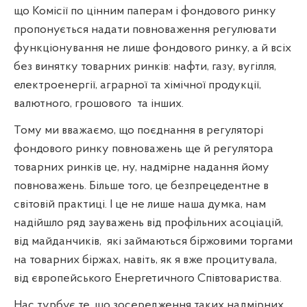
що Комісії по цінним паперам і фондового ринку
пропонується надати повноваження регулювати
функціонування не лише фондового ринку, а й всіх
без винятку товарних ринків: нафти, газу, вугілля,
електроенергії, аграрної та хімічної продукції,
валютного, грошового
та інших.
Тому ми вважаємо, що поєднання в регуляторі
фондового ринку повноважень ще й регулятора
товарних ринків це, ну, надмірне надання йому
повноважень. Більше того, це безпрецедентне в
світовій практиці. І це не лише наша думка, нам
надійшло ряд зауважень від профільних асоціацій,
від майданчиків,
які займаються біржовими торгами
на товарних біржах, навіть, як я вже процитувала,
від європейського Енергетичного Співтовариства.
Нас турбує те, що зосередження таких надмірних