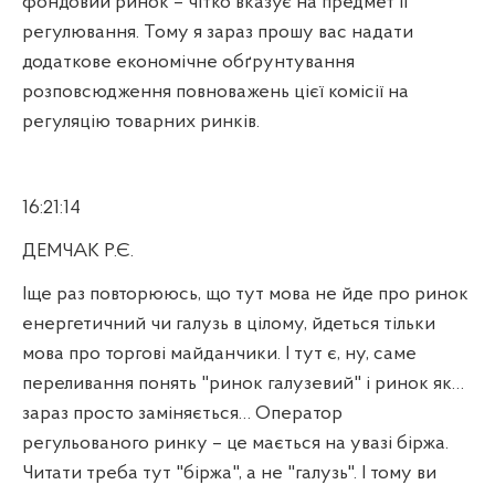
фондовий ринок – чітко вказує на предмет її
регулювання. Тому я зараз прошу вас надати
додаткове економічне обґрунтування
розповсюдження повноважень цієї комісії на
регуляцію товарних ринків.
16:21:14
ДЕМЧАК Р.Є.
Іще раз повторююсь, що тут мова не йде про ринок
енергетичний чи галузь в цілому, йдеться тільки
мова про торгові майданчики. І тут є, ну, саме
переливання понять "ринок галузевий" і ринок як…
зараз просто заміняється… Оператор
регульованого ринку – це мається на увазі біржа.
Читати треба тут "біржа", а не "галузь". І тому ви