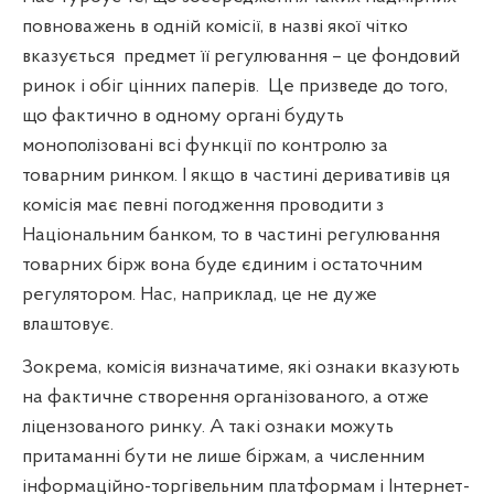
повноважень в одній комісії, в назві якої чітко
вказується
предмет її регулювання – це фондовий
ринок і обіг цінних паперів.
Це призведе до того,
що фактично в одному органі будуть
монополізовані всі функції по контролю за
товарним ринком. І якщо в частині деривативів ця
комісія має певні погодження проводити з
Національним банком, то в частині регулювання
товарних бірж вона буде єдиним і остаточним
регулятором. Нас, наприклад, це не дуже
влаштовує.
Зокрема, комісія визначатиме, які ознаки вказують
на фактичне створення організованого, а отже
ліцензованого ринку. А такі ознаки можуть
притаманні бути не лише біржам, а численним
інформаційно-торгівельним платформам і Інтернет-