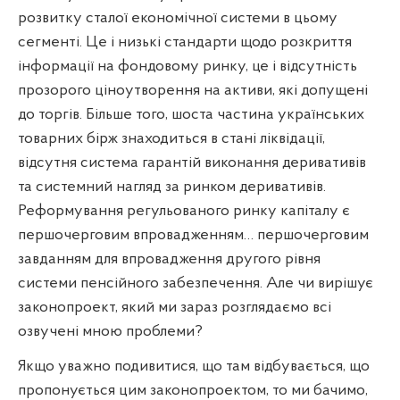
розвитку сталої економічної системи в цьому
сегменті. Це і низькі стандарти щодо розкриття
інформації на фондовому ринку, це і відсутність
прозорого ціноутворення на активи, які допущені
до торгів. Більше того, шоста частина українських
товарних бірж знаходиться в стані ліквідації,
відсутня система гарантій виконання деривативів
та системний нагляд за ринком деривативів.
Реформування регульованого ринку капіталу є
першочерговим впровадженням… першочерговим
завданням для впровадження другого рівня
системи пенсійного забезпечення. Але чи вирішує
законопроект, який ми зараз розглядаємо всі
озвучені мною проблеми?
Якщо уважно подивитися, що там відбувається, що
пропонується цим законопроектом, то ми бачимо,