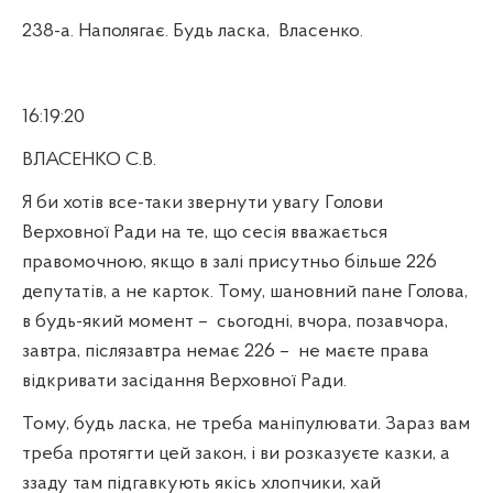
238-а. Наполягає. Будь ласка,
Власенко.
16:19:20
ВЛАСЕНКО С.В.
Я би хотів все-таки звернути увагу Голови
Верховної Ради на те, що сесія вважається
правомочною, якщо в залі присутньо більше 226
депутатів, а не карток. Тому, шановний пане Голова,
в будь-який момент –
сьогодні, вчора, позавчора,
завтра, післязавтра немає 226 –
не маєте права
відкривати засідання Верховної Ради.
Тому, будь ласка, не треба маніпулювати. Зараз вам
треба протягти цей закон, і ви розказуєте казки, а
ззаду там підгавкують якісь хлопчики, хай