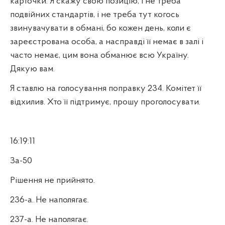
карточки. Я скажу свою позицію, і не треба
подвійних стандартів, і не треба тут когось
звинувачувати в обмані, бо кожен день, коли є
зареєстрована особа, а насправді її немає в залі і
часто немає, цим вона обманює всю Україну.
Дякую вам.
Я ставлю на голосування поправку 234. Комітет її
відхилив. Хто її підтримує, прошу проголосувати.
16:19:11
За-50
Рішення не прийнято.
236-а. Не наполягає.
237-а. Не наполягає.