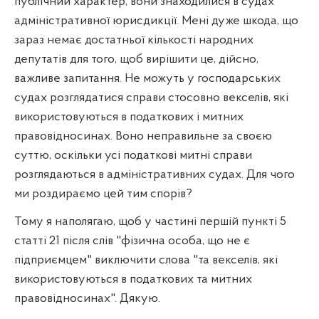
публічний характер, вони знаходилися в судах
адміністративної юрисдикції. Мені дуже шкода, що
зараз немає достатньої кількості народних
депутатів для того, щоб вирішити це, дійсно,
важливе запитання. Не можуть у господарських
судах розглядатися справи стосовно векселів, які
використовуються в податкових і митних
правовідносинах. Воно неправильне за своєю
суттю, оскільки усі податкові митні справи
розглядаються в адміністративних судах. Для чого
ми роздираємо цей тим спорів?
Тому я наполягаю, щоб у частині першій пункті 5
статті 21 після слів "фізична особа, що не є
підприємцем" виключити слова "та векселів, які
використовуються в податкових та митних
правовідносинах". Дякую.