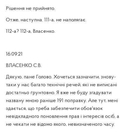
Рішення не прийнято.
Отже, наступна. 111-а, не наполягає.
112-а? 112-а, Власенко.
16:09:21
ВЛАСЕНКО С.В.
Дякую, пане Голово. Хочеться зазначити, знову-
таки у нас багато технічні речей, які не виписані
достатньо ґрунтовно. Я вже не буду згадувати
названу мною раніше 191 поправку. Але тут, мені
здається, що треба забезпечити обов'язок
невідкладного поновлення прав і інтересів осіб, а
не чекати не відомо якого, невизначеного часу.