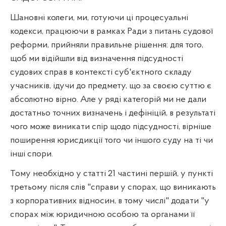
Шановні колеги, ми, готуючи ці процесуальні
кодекси, працюючи в рамках Ради з питань судової
реформи, прийняли правильне рішення: для того,
щоб ми відійшли від визначення підсудності
судових справ в контексті суб'єктного складу
учасників, ідучи до предмету, що за своєю суттю є
абсолютно вірно. Але у ряді категорій ми не дали
достатньо точних визначень і дефініцій, в результаті
чого може виникати спір щодо підсудності, вірніше
поширення юрисдикції того чи іншого суду на ті чи
інші спори.
Тому необхідно у статті 21 частині першій, у пункті
третьому після слів "справи у спорах, що виникають
з корпоративних відносин, в тому числі" додати "у
спорах між юридичною особою та органами її