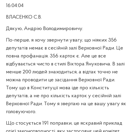
16:04:04
ВЛАСЕНКО С.В.
Дякую, Андрію Володимировичу.
По-перше, я хочу звернути увагу, що ніяких 356
депутатів немає в сесійній залі Верховної Ради. Це
повна профанація. 356 карток є. Але це все
відбувається чисто в стилі Віктора Януковича. В залі
менше 200 людей знаходиться, а відтак точно не
можна проводити це засідання Верховної Ради.
Тому що в Конституції мова іде про кількість
депутатів, а не про кількість карток у сесійній залі
Верховної Ради. Тому я звертаю на це вашу увагу як
головуючого.
Що стосується 191 поправки, це яскравий приклад
отієї законотворчості, яку застосовує цей комітет.