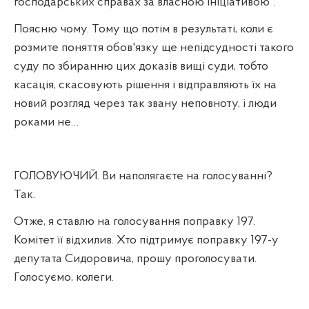
господарських справах за власною ініціативою".
Поясню чому. Тому що потім в результаті, коли є
розмите поняття обов'язку ще непідсудності такого
суду по збиранню цих доказів вищі суди, тобто
касація, скасовують рішення і відправляють їх на
новий розгляд через так звану неповноту, і люди
роками не…
ГОЛОВУЮЧИЙ. Ви наполягаєте на голосуванні?
Так.
Отже, я ставлю на голосування поправку 197.
Комітет її відхилив. Хто підтримує поправку 197-у
депутата Сидоровича, прошу проголосувати.
Голосуємо, колеги.