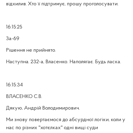
відхилив. Хто її підтримує, прошу проголосувати.
16:15:25
За-69
Рішення не прийнято.
Наступна. 232-а, Власенко. Наполягає. Будь ласка.
16:15:34
ВЛАСЕНКО С.В.
Дякую, Андрій Володимирович.
Ми знову повертаємося до абсурдної логіки, коли у
нас по різних "хотєлках" одні вищі суди