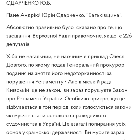
ОДАРЧЕНКО Ю.В.
Пане Андрію! Юрій Одарченко, "Батьківщина".
Абсолютно правильно було
сказано про те, що
засідання
Верховної Ради правомочне, якщо
є 226
депутатів.
Хіба не нагальний, не наочним є приклад Олеся
Довгого, по якому подав Генеральний прокурор
подання на зняття його недоторканності за
порушення Регламенту? Але в міській раді
Київській
це не закон,
ви зараз порушуєте Закон
про Регламент України. Особливо прикро, що це
відбувається в той період, коли голосуються закони,
які мусять стати основою справедливого
судочинства в Україні. Це взагалі попирання усіх
основ української державності. Ви мусите зараз