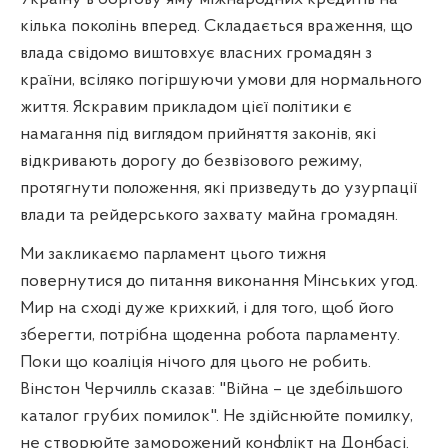
кілька поколінь вперед. Складається враження, що
влада свідомо виштовхує власних громадян з
країни, всіляко погіршуючи умови для нормального
життя. Яскравим прикладом цієї політики є
намагання під виглядом прийняття законів, які
відкривають дорогу до безвізового режиму,
протягнути положення, які призведуть до узурпації
влади та рейдерського захвату майна громадян.
Ми закликаємо парламент цього тижня
повернутися до питання виконання Мінських угод.
Мир на сході дуже крихкий, і для того, щоб його
зберегти, потрібна щоденна робота парламенту.
Поки що коаліція нічого для цього не робить.
Вінстон Черчилль сказав: "Війна – це здебільшого
каталог грубих помилок". Не здійснюйте помилку,
не створюйте заморожений конфлікт на Донбасі.