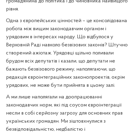
громадянина до політика і до чиновника найвищого
рівня.
Одна з європейських цінностей – це консолідована
робота між вищим законодавчим органом і
урядовим в інтересах народу. Що відбулося у
Верховній Раді навколо безвізових законів? Штучно
створений ажіотаж. Урядовці щільно поливали
брудом всіх депутатів і казали, що депутати не
бажають безвізового режиму, наполягаючи, що
редакція євроінтеграційних законопроектів, окрім
урядових, не може бути прийнята в цьому залі.
А ми лише наполягали на доопрацюванні
законодавчих норм, які під соусом євроінтеграції
несли в собі серйозну загрозу для основних прав
українських громадян. Ми зіштовхнулися з
безвідповідальністю, недбалістю і