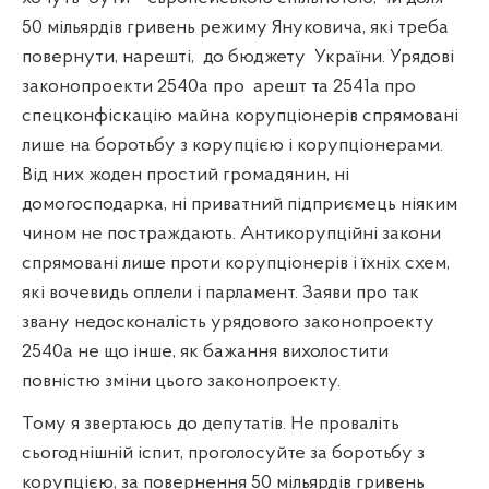
50 мільярдів гривень режиму Януковича, які треба
повернути, нарешті,
до бюджету
України. Урядові
законопроекти 2540а про
арешт та 2541а про
спецконфіскацію майна корупціонерів спрямовані
лише на боротьбу з корупцією і корупціонерами.
Від них жоден простий громадянин, ні
домогосподарка, ні приватний підприємець ніяким
чином не постраждають. Антикорупційні закони
спрямовані лише проти корупціонерів і їхніх схем,
які вочевидь оплели і парламент. Заяви про так
звану недосконалість урядового законопроекту
2540а не що інше, як бажання вихолостити
повністю зміни цього законопроекту.
Тому я звертаюсь до депутатів. Не проваліть
сьогоднішній іспит, проголосуйте за боротьбу з
корупцією, за повернення 50 мільярдів гривень