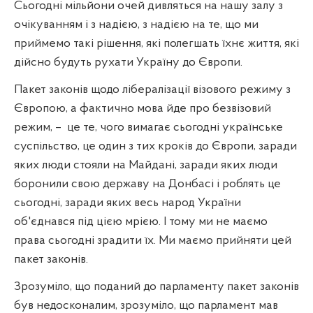
Сьогодні мільйони очей дивляться на нашу залу з
очікуванням і з надією, з надією на те, що ми
приймемо такі рішення, які полегшать їхнє життя, які
дійсно будуть рухати Україну до Європи.
Пакет законів щодо лібералізації візового режиму з
Європою, а фактично мова йде про безвізовий
режим, –
це те, чого вимагає сьогодні українське
суспільство, це один з тих кроків до Європи, заради
яких люди стояли на Майдані, заради яких люди
боронили свою державу на Донбасі і роблять це
сьогодні, заради яких весь народ України
об'єднався під цією мрією. І тому ми не маємо
права сьогодні зрадити їх. Ми маємо прийняти цей
пакет законів.
Зрозуміло, що поданий до парламенту пакет законів
був недосконалим, зрозуміло, що парламент мав