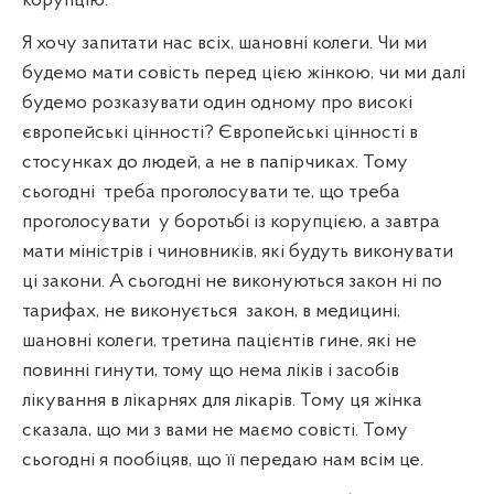
корупцію."
Я хочу запитати нас всіх, шановні колеги. Чи ми
будемо мати совість перед цією жінкою, чи ми далі
будемо розказувати один одному про високі
європейські цінності? Європейські цінності в
стосунках до людей, а не в папірчиках. Тому
сьогодні
треба проголосувати те, що треба
проголосувати
у боротьбі із корупцією, а завтра
мати міністрів і чиновників, які будуть виконувати
ці закони. А сьогодні не виконуються закон ні по
тарифах, не виконується
закон, в медицині,
шановні колеги, третина пацієнтів гине, які не
повинні гинути, тому що нема ліків і засобів
лікування в лікарнях для лікарів. Тому ця жінка
сказала, що ми з вами не маємо совісті. Тому
сьогодні я пообіцяв, що її передаю нам всім це.