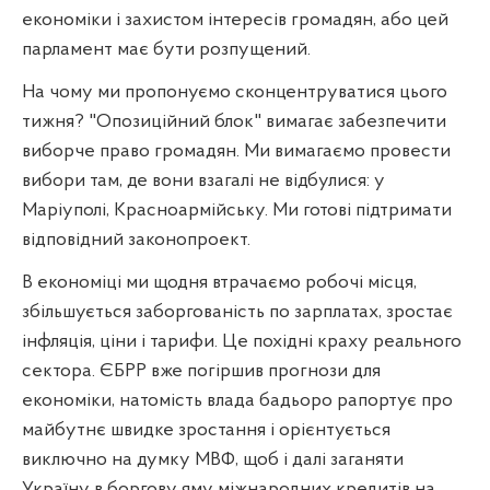
економіки і захистом інтересів громадян, або цей
парламент має бути розпущений.
На чому ми пропонуємо сконцентруватися цього
тижня? "Опозиційний блок" вимагає забезпечити
виборче право громадян. Ми вимагаємо провести
вибори там, де вони взагалі не відбулися: у
Маріуполі, Красноармійську. Ми готові підтримати
відповідний законопроект.
В економіці ми щодня втрачаємо робочі місця,
збільшується заборгованість по зарплатах, зростає
інфляція, ціни і тарифи. Це похідні краху реального
сектора. ЄБРР вже погіршив прогнози для
економіки, натомість влада бадьоро рапортує про
майбутнє швидке зростання і орієнтується
виключно на думку МВФ, щоб і далі заганяти
Україну в боргову яму міжнародних кредитів на