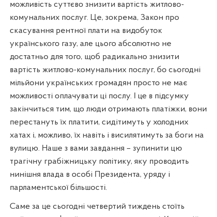
можливість суттєво знизити вартість житлово-
комунальних послуг. Це, зокрема, Закон про
скасування рентної плати на видобуток
українського газу, але цього абсолютно не
достатньо для того, щоб радикально знизити
вартість житлово-комунальних послуг, бо сьогодні
мільйони українських громадян просто не має
можливості оплачувати ці послу. І це в підсумку
закінчиться тим, що люди отримають платіжки, вони
перестануть їх платити, сидітимуть у холодних
хатах і, можливо, їх навіть і висилятимуть за боги на
вулицю. Наше з вами завдання – зупинити цю
трагічну грабіжницьку політику, яку проводить
нинішня влада в особі Президента, уряду і
парламентської більшості.
Саме за це сьогодні четвертий тиждень стоїть