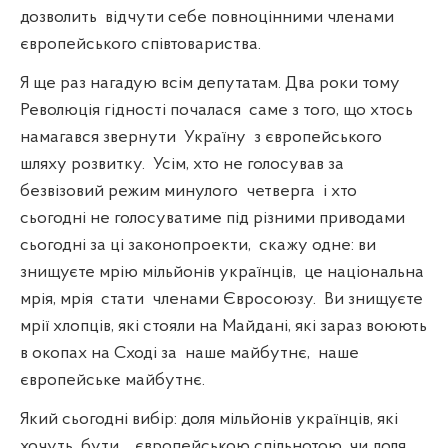
дозволить
відчути себе повноцінними членами
європейського співтовариства.
Я ще раз нагадую всім депутатам. Два роки тому
Революція гідності почалася
саме з того, що хтось
намагався звернути
Україну
з європейського
шляху розвитку.
Усім, хто не голосував за
безвізовий режим минулого
четверга
і хто
сьогодні не голосуватиме під різними приводами
сьогодні за ці законопроекти,
скажу одне: ви
знищуєте мрію мільйонів українців,
це національна
мрія, мрія
стати
членами Євросоюзу.
Ви знищуєте
мрії хлопців, які стояли на Майдані, які зараз воюють
в окопах на Сході за
наше майбутнє,
наше
європейське майбутнє.
Який сьогодні вибір: доля мільйонів українців, які
хочуть
бути
європейською спільнотою, чи доля