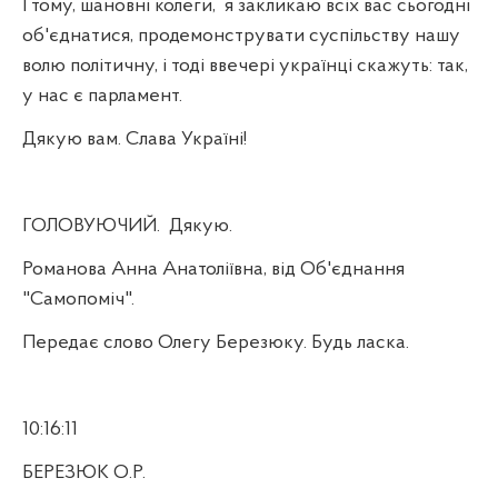
І тому, шановні колеги,
я закликаю всіх вас сьогодні
об'єднатися, продемонструвати суспільству нашу
волю політичну, і тоді ввечері українці скажуть: так,
у нас є парламент.
Дякую вам. Слава Україні!
ГОЛОВУЮЧИЙ.
Дякую.
Романова Анна Анатоліївна, від Об'єднання
"Самопоміч".
Передає слово Олегу Березюку. Будь ласка.
10:16:11
БЕРЕЗЮК О.Р.