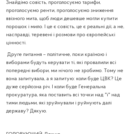
Знайдімо совість, проголосуємо тарифи,
проголосуємо ренти, проголосуємо зниження
в
візного мита, щоб люди дешевше могли купити
порошок і мило. І це є совість, це є реальні дії, а не,
насправді, теревені і розмови про європейські
цінності.
Друге питання – політичне, поки країною і
виборами будуть керувати ті, які провалили всі
попередні вибори, ми нічого не зробимо. Тому не
вона запитувала, а я запитую: коли буде ЦВК? Це
дуже серйозна річ. І коли буде Генеральна
прокуратура, яка поставить всі точки над "і" над
тими людьми, які зруйнували і руйнують далі
державу? Дякую.