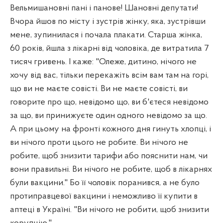
Вельмишановні пані і панове! Шановні депутати!
Вчора йшов по місту і зустрів жінку, яка, зустрівши
мене, зупинилася і почала плакати. Старша жінка,
60 років, йшла з лікарні від чоловіка, де витратила 7
тисяч гривень. І каже: "Олеже, дитино, нічого не
хочу від вас, тільки перекажіть всім вам там на горі,
що ви не маєте совісті. Ви не маєте совісті, ви
говорите про що, невідомо що, ви б'єтеся невідомо
за що, ви принижуєте один одного невідомо за що.
А при цьому на фронті кожного дня гинуть хлопці, і
ви нічого проти цього не робите. Ви нічого не
робите, щоб знизити тарифи або пояснити нам, чи
вони правильні. Ви нічого не робите, щоб в лікарнях
були вакцини." Бо її чоловік поранився, а не було
протиправцевої вакцини і неможливо її купити в
аптеці в Україні. "Ви нічого не робити, щоб знизити