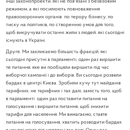
інші законопроекти, які не пов'язані з безвізовим
режимом, а які посилюють повноваження
правоохоронних органів
по терору бізнесу, по
тиску на політиків, по створенню умов для того,
щоб викручувати останні жили з людей, які сьогодні
існують в Україні.
Друге. Ми закликаємо більшість фракцій, які
сьогодні присутні в парламенті, один раз вирішити
те питання, яке ви пообіцяли вирішити під час
виборчої кампанії і до виборів. Ви сьогодні розвели
бардак в центрі Києва. Зробили кучу тут майданів
тарифних, не тарифних і так далі, замість того, щоб
в парламенті
один раз поставити питання на
голосування і вирішити питання, щоб знизити
тарифи для населення. Ми вимагаємо, ставте
питання на голосування, хватить розводити бардак