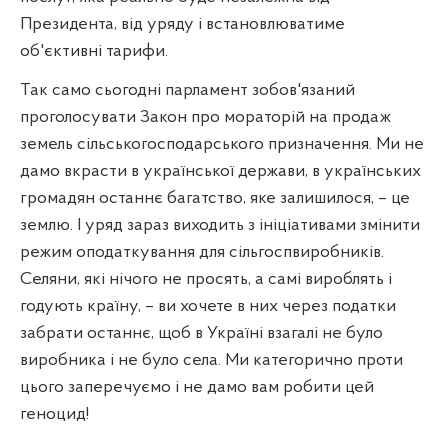
Президента, від уряду і встановлюватиме
об'єктивні тарифи.
Так само сьогодні парламент зобов'язаний
проголосувати Закон про мораторій на продаж
земель сільськогосподарського призначення. Ми не
дамо вкрасти в української держави, в українських
громадян останнє багатство, яке залишилося, – це
землю. І уряд зараз виходить з ініціативами змінити
режим оподаткування для сільгоспвиробників.
Селяни, які нічого не просять, а самі вироблять і
годують країну, – ви хочете в них через податки
забрати останнє, щоб в Україні взагалі не було
виробника і не було села. Ми категорично проти
цього заперечуємо і не дамо вам робити цей
геноцид!