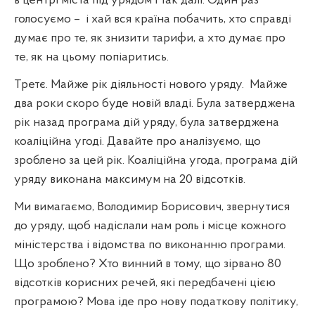
в центрі міста під урядом і так далі. Один раз
голосуємо –
і хай вся країна побачить, хто справді
думає про те, як знизити тарифи, а хто думає про
те, як на цьому попіаритись.
Третє. Майже рік діяльності нового уряду.
Майже
два роки скоро буде новій владі. Була затверджена
рік назад програма дій уряду, була затверджена
коаліційна угоді. Давайте про аналізуємо, що
зроблено за цей рік. Коаліційна угода, програма дій
уряду виконана максимум на 20 відсотків.
Ми вимагаємо, Володимир Борисович, звернутися
до уряду, щоб надіслали нам роль і місце кожного
міністерства і відомства по виконанню програми.
Що зроблено? Хто винний в тому, що зірвано 80
відсотків корисних речей, які передбачені цією
програмою? Мова іде про нову податкову політику,