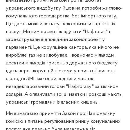
вимагаємо прийняти закон про те, щоб газ
українського видобутку йшов на потреби житлово-
комунального господарства, без імпортного газу.
Це дасть можливість суттєво знизити вартість їх
послуг. Ми вимагаємо ліквідувати "Нафтогаз" і
зареєстрували відповідний законопроект у
парламенті. Це корупційна кантора, яка нічого не
виробляє, газ не видобуває, і водночас мільярди,
десятки мільярдів гривень з державного бюджету
ідуть через корупційні схеми у приватні кишені,
сьогодні ЗМІ вже оприлюднили маєток
незадекларований голови "Нафтогазу" за мільйон
доларів. А оплачувати всі ці маєтки і розкоші мають
українські громадяни із власних кишень.
Ми вимагаємо прийняти Закон про Національну
комісію з питань регулювання ринку комунальних
послуг, яка реально буде незалежна від