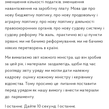
зменшення кількості податків, зменшення
навантаження на заробітну плату. Мова іде про
нову бюджетну політику, про нову продовольчу і
аграрну політику, про нову політику діяльності
правоохоронних органів, про нову судову систему і
судову реформу. На жаль,
практично всі ці пункти
зірвані, ми не бачимо реформування, ми не бачимо
ніяких перетворень в країні.
Ми вимагаємо звіт кожного міністра, що він зробив
за цей рік, і матеріали
заздалегідь, щоби під час
розгляду звіту уряду ми могли дати належну
кадрову
оцінку кожному міністру і керівнику
відомства. Тому просимо це
питання поставити
перед урядом як нашу вимогу і внести матеріали
до
парламенту.
І останнє. Дайте 10 секунд. І останнє.