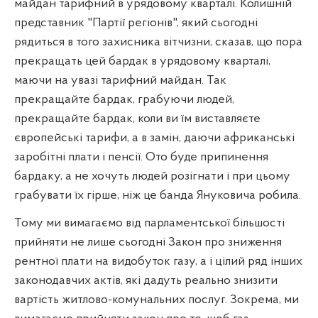
майдан тарифний в урядовому кварталі. Колишній
представник "Партії регіонів", який сьогодні
рядиться в того захисника вітчизни, сказав, що пора
прекращать цей бардак в урядовому кварталі,
маючи на увазі тарифний майдан. Так
прекращайте бардак, грабуючи людей,
прекращайте бардак, коли ви їм виставляєте
європейські тарифи, а в замін, даючи африканські
заробітні плати і пенсії. Ото буде припинення
бардаку, а не хочуть людей розігнати і при цьому
грабувати їх гірше, ніж це банда Януковича робила.
Тому ми вимагаємо від парламентської більшості
прийняти не лише сьогодні Закон про зниження
рентної плати на видобуток газу, а і цілий ряд інших
законодавчих актів, які дадуть реально знизити
вартість житлово-комунальних послуг. Зокрема, ми