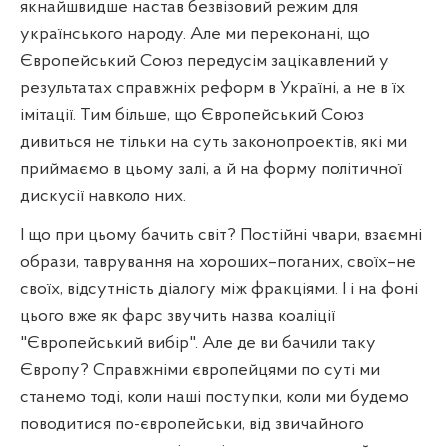
якнайшвидше настав безвізовий режим для
українського народу. Але ми переконані, що
Європейський Союз передусім зацікавлений у
результатах справжніх реформ в Україні, а не в їх
імітації. Тим більше, що Європейський Союз
дивиться не тільки на суть законопроектів, які ми
приймаємо в цьому залі, а й на форму політичної
дискусії навколо них.
І що при цьому бачить світ? Постійні чвари, взаємні
образи, таврування на хороших–поганих, своїх–не
своїх, відсутність діалогу між фракціями. І і на фоні
цього вже як фарс звучить назва коаліції
"Європейський вибір". Але де ви бачили таку
Європу? Справжніми європейцями по суті ми
станемо тоді, коли наші поступки, коли ми будемо
поводитися по-європейськи, від звичайного