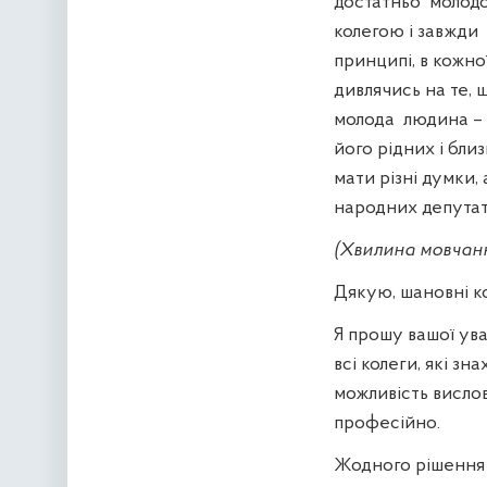
достатньо
молод
колегою і завжди
принципі, в кожно
дивлячись на те, 
молода
людина – 
його рідних і бли
мати різні думки, 
народних депутат
(Хвилина мовчан
Дякую, шановні к
Я прошу вашої ува
всі колеги, які з
можливість вислов
професійно.
Жодного рішення в