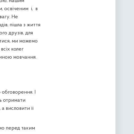
ною, нашим
м, освіченим
і,
в
вагу. Не
ів, пішла з життя
ого друзів, для
атися, ми можемо
 всіх колег
линою мовчання.
 обговорення. І
ть отримати
а висловити її
їмо перед таким