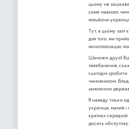
цьому не зацікавл
саме навколо чино
мільйони українці
Тут, в цьому залі
для того, ми при
монополізацію пол
Шановні друзі! Ві
телебачення, скаж
сьогодні зробити
чиновником. Влад
заможною держа
Я наведу тільки 
українця, малий і
країнах середній 
досить обслуговув