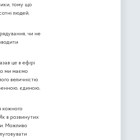
ники, тому що
сотні людей,
врядування, чи не
оводити
зав це в ефірі
що ми маємо
його величністю
ренною, єдиною,
я кожного
. Як в розвинутих
ки. Можливо
слуговувати