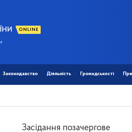
ЇНИ
ONLINE
и
Законодавство
Діяльність
Громадськості
Пре
Засідання позачергове