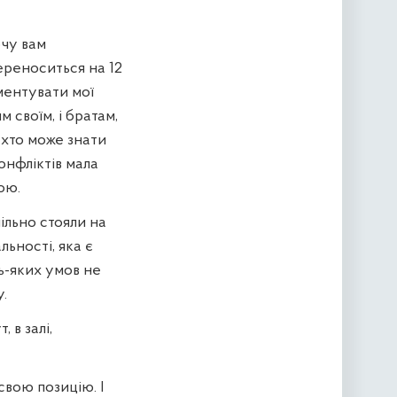
очу вам
переноситься на 12
оментувати мої
 своїм, і братам,
о, хто може знати
онфліктів мала
ою.
пільно стояли на
льності, яка є
ь-яких умов не
.
 в залі,
свою позицію. І