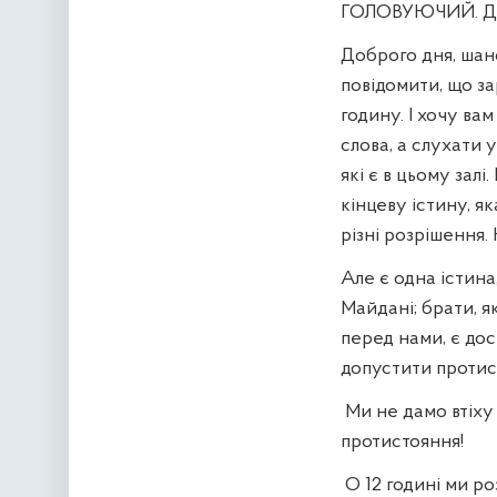
ГОЛОВУЮЧИЙ. До
Доброго дня, шано
повідомити, що за
годину. І хочу ва
слова, а слухати 
які є в цьому залі.
кінцеву істину, я
різні розрішення.
Але є одна істина,
Майдані; брати, як
перед нами, є до
допустити протист
Ми не дамо втіху 
протистояння!
О 12 годині ми р