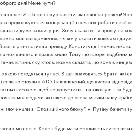
брого дня! Мене чути?
вні колеги! Шановні журналісти, шановні запрошені! Я х
раз продовжуються консультації, і початок роботи сесії 
м сказати дуже важливу річ. Хочу сказати – я прошу не к
уважно моє повідомлення, – я хочу сказати колегам і друзям
 В залі є різні позиції з приводу Конституції. І немає ніког
ка з них кінцево є правильною. Тому що історія подібних к
 Немає істини, яку хтось, можна сказати, що вона є кінцев
 з якою погодяться тут всі. В залі знаходяться брати, які с
і спільно стояли в АТО. І я впевнений, що висота відповіда
статньо високою, щоб не допустити – наголошую – за буд
ояння між людьми, які плече до плеча міняли нашу країну
ні злочинцям з "Опозиційного блоку", ні Путіну бачити тут,
озпочнемо сесію. Кожен буде мати можливість висловити 