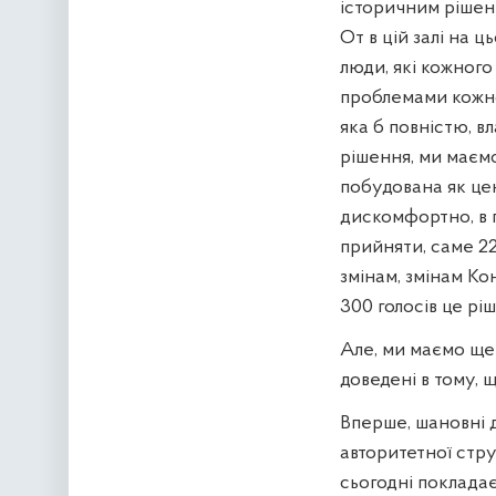
історичним рішенн
От в цій залі на 
люди, які кожног
проблемами кожно
яка б повністю, в
рішення, ми маємо
побудована як цен
дискомфортно, в п
прийняти, саме 2
змінам, змінам Ко
300 голосів це рі
Але, ми маємо ще 
доведені в тому, 
Вперше, шановні д
авторитетної стру
сьогодні покладає