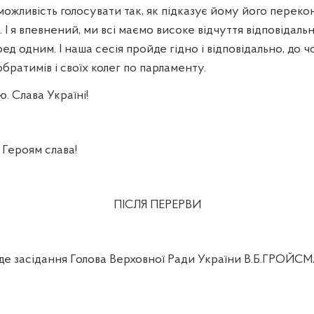
ожливість голосувати так, як підказує йому його перекон
. І я впевнений, ми всі маємо високе відчуття відповідаль
д одним. І наша сесія пройде гідно і відповідально, до чог
обратимів і своїх колег по парламенту.
ю. Слава Україні!
Героям слава!
ПІСЛЯ ПЕРЕРВИ
де засідання Голова Верховної Ради України В.Б.ГРОЙС