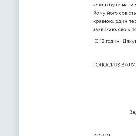
кожен бути мати м
йому його совість
країною, один пере
закликаю, своїх п
О 12 годині. Дяку
ГОЛОСИ ІЗ ЗАЛУ. 
Ве