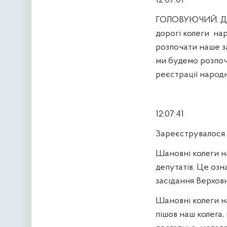
12:07:01
ГОЛОВУЮЧИЙ. Доб
дорогі колеги
нар
розпочати наше з
ми будемо розпоч
реєстрації народн
12:07:41
Зареєструвалося 
Шановні колеги н
депутатів. Це оз
засідання Верхов
Шановні колеги н
пішов наш колега