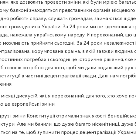
ям, яке дозволить провести зміни, які були мрією багатьох
цьому балконі знаходяться представники органів місцевог
о дня роблять справу, служать громадам, займаються що
го громадянина України. За 24 роки ми не здомоглися з
лада, належала українському народу. Я переконаний, що ц
 можливість прийняти сьогодні. За 24 роки незалежності
тралізована, корумпована країна, в якій завжди людина 
остійних потребах і сьогодні це історичне рішення, яке
26 голосів потрібно для того, щоб ми дали подальший ру
нституції в частині децентралізації влади. Далі нам потр
шення.
місяці дискусій, які, я переконаний, для того, хто хоче п
що це європейські зміни.
рузі, зміни Конституції отримали знак якості Венеційської
ктури. Але ми бачили, що дуже багато нісенітниці, дуже
ться на те, щоб зупинити процес децентралізації України.