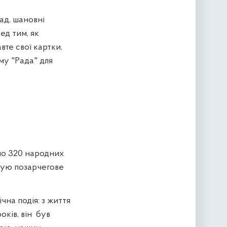
ад, шановні
ед тим, як
авте свої картки,
му "Рада" для
но 320 народних
шую позарчегове
ічна подія: з життя
ків, він
був