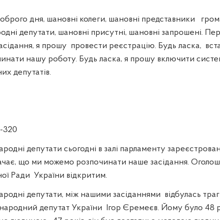
рого дня, шановні колеги, шановні представники
гром
одні депутати, шановні присутні, шановні запрошені. Пер
асідання, я прошу
провести реєстрацію. Будь ласка,
вст
инати нашу роботу. Будь ласка, я прошу включити систе
их депутатів.
-320
ародні депутати сьогодні в залі парламенту зареєстрова
начає, що ми можемо розпочинати наше засідання. Оголо
ної Ради
України відкритим.
ародні депутати, між нашими засіданнями
відбулась траг
, народний депутат України
Ігор Єремеєв. Йому було 48 ро