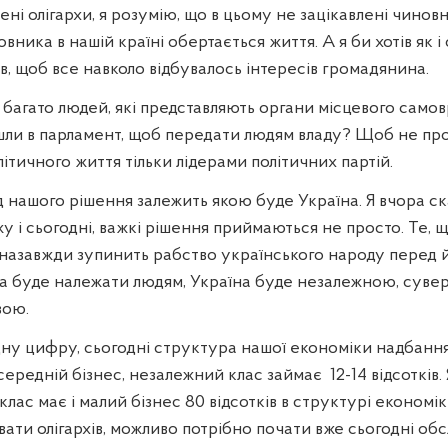
ені олігархи, я розумію, що в цьому не зацікавлені чинов
вника в нашій країні обертається життя. А я би хотів як і 
в, щоб все навколо відбувалось інтересів громадянина.
 є багато людей, які представляють органи місцевого само
йшли в парламент, щоб передати людям владу? Щоб не пр
ітичного життя тільки лідерами політичних партій.
д нашого рішення залежить якою буде Україна. Я вчора ска
у і сьогодні, важкі рішення приймаються не просто. Те, 
 назавжди зупинить рабство українського народу перед 
а буде належати людям, Україна буде незалежною, суве
вою.
одну цифру, сьогодні структура нашої економіки надбанн
 середній бізнес, незалежний клас займає
12-14 відсотків
клас має і малий бізнес 80 відсотків в структурі економі
ати олігархів, можливо потрібно почати вже сьогодні об