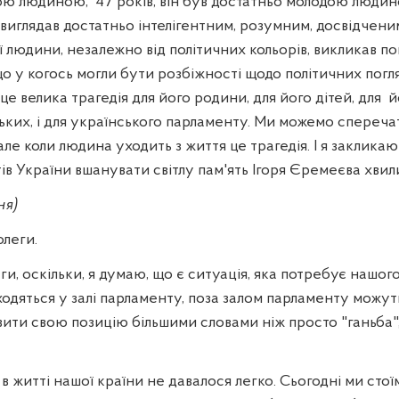
ою людиною,
47 років, він був достатньо молодою люди
виглядав достатньо інтелігентним, розумним, досвідчени
ї людини, незалежно від політичних кольорів, викликав по
що у когось могли бути розбіжності щодо політичних погляд
це велика трагедія для його родини, для його дітей, для
й
зьких, і для українського парламенту. Ми можемо спереч
але коли людина уходить з життя це трагедія. І я закликаю
ів України вшанувати світлу пам'ять Ігоря Єремеєва хви
ня)
олеги.
ги, оскільки, я думаю, що є ситуація, яка потребує нашого
находяться у залі парламенту, поза залом парламенту можу
ити свою позицію більшими словами ніж просто "ганьба", 
 житті нашої країни не давалося легко. Сьогодні ми сто