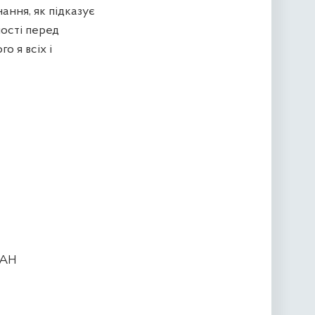
ання, як підказує
ності перед
о я всіх і
МАН