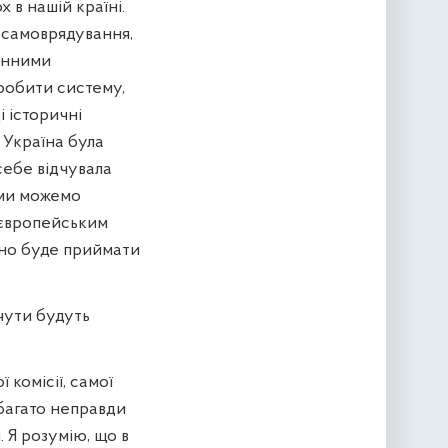
 в нашій країні.
о самоврядування,
денними
робити систему,
і історичні
 Україна була
себе відчувала
 ми можемо
х європейським
ібно буде приймати
очути будуть
 комісії, самої
 багато неправди
 Я розумію, що в