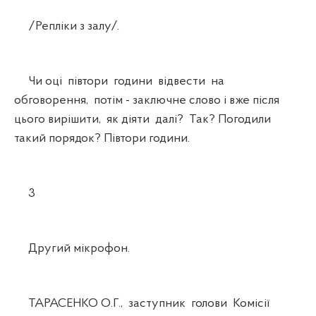
/Репліки з залу/.
Чи оці півтори години відвести на
обговорення, потім - заключне слово і вже після
цього вирішити, як діяти далі? Так? Погодили
такий порядок? Півтори години.
3
Другий мікрофон.
ТАРАСЕНКО О.Г., заступник голови Комісії