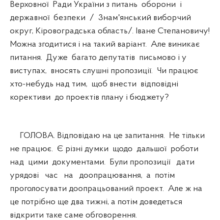
Верховної Ради України з питань оборони і
державної безпеки / 3нам'янський виборчий
округ, Кіровоградська область/. Іване Степановичу!
Можна згодитися і на такий варіант. Але виникає
питання. Дуже багато депутатів письмово і у
виступах, вносять слушні пропозиції. Чи працює
хто-небудь над тим, щоб внести відповідні
корективи до проектів плану і бюджету?
ГОЛОВА. Відповідаю на це запитання. Не тільки
не працює. Є різні думки щодо дальшої роботи
над цими документами. Були пропозиції дати
урядові час на доопрацювання, а потім
проголосувати доопрацьований проект. Але ж на
це потрібно ще два тижні, а потім доведеться
відкрити таке саме обговорення.