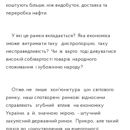
коштують більше, ніж видобуток, доставка та
переробка нафти.
У які це рамки вкладається? Яка економіка
зможе витримати таку диспропорцію, таку
несправедливість? Чи ж варто тоді дивуватися
високій собівартості товарів народного
споживання і зубожінню народу?
Отже, не лише кон'юнктура цін світового
ринку, наші спотворені ринкові відносини
справляють згубний вплив на економіку
України, а й, значною мірою, - штучний
закулісний державний ринок. Прикро, але такий
підхід до ціноутворення на енергоносії