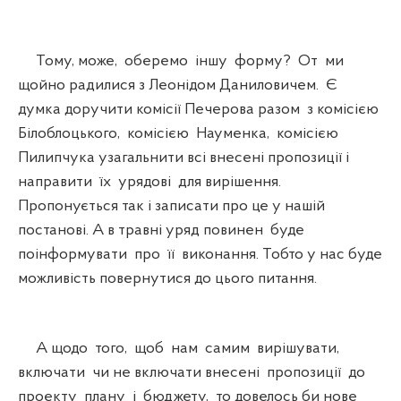
Тому, може, оберемо іншу форму? От ми
щойно радилися з Леонідом Даниловичем. Є
думка доручити комісії Печерова разом з комісією
Білоблоцького, комісією Науменка, комісією
Пилипчука узагальнити всі внесені пропозиції і
направити їх урядові для вирішення.
Пропонується так і записати про це у нашій
постанові. А в травні уряд повинен буде
поінформувати про її виконання. Тобто у нас буде
можливість повернутися до цього питання.
А щодо того, щоб нам самим вирішувати,
включати чи не включати внесені пропозиції до
проекту плану і бюджету, то довелось би нове