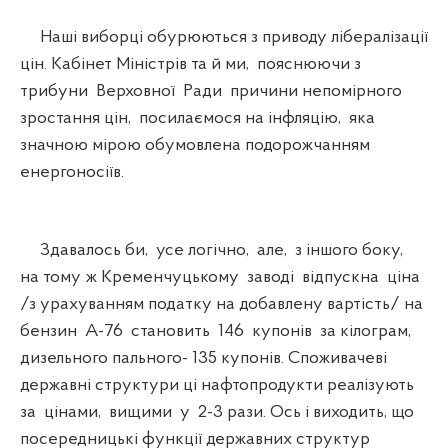
Наші виборці обурюються з приводу лібералізації
цін. Кабінет Міністрів та й ми, пояснюючи з
трибуни Верховної Ради причини непомірного
зростання цін, посилаємося на інфляцію, яка
значною мірою обумовлена подорожчанням
енергоносіїв.
Здавалось би, усе логічно, але, з іншого боку,
на тому ж Кременчуцькому заводі відпускна ціна
/з урахуванням податку на добавлену вартість/ на
бензин А-76 становить 146 купонів за кілограм,
дизельного пального- 135 купонів. Споживачеві
державні структури ці нафтопродукти реалізують
за цінами, вищими у 2-3 рази. Ось і виходить, що
посередницькі функції державних структур