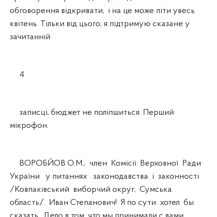
обговорення відкривати, і на це може піти увесь
квітень. Тільки від цього, я підтримую сказане у
зачитанній
4
записці, бюджет не поліпшиться. Перший
мікрофон.
ВОРОБЙОВ О.М., член Комісії Верховної Ради
України у питаннях законодавства і законності
/Ковпаківський виборчий округ, Сумська
область/. Иван Степанович! Я по сути хотел бы
сказать. Дело в том, что мы принимали с вами