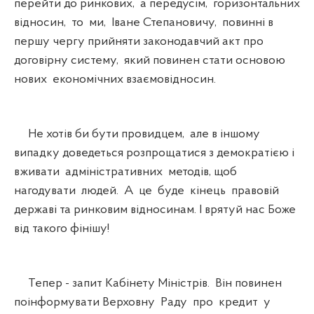
перейти до ринкових, а передусім, горизонтальних
відносин, то ми, Іване Степановичу, повинні в
першу чергу прийняти законодавчий акт про
договірну систему, який повинен стати основою
нових економічних взаємовідносин.
Не хотів би бути провидцем, але в іншому
випадку доведеться розпрощатися з демократією і
вживати адміністративних методів, щоб
нагодувати людей. А це буде кінець правовій
державі та ринковим відносинам. І врятуй нас Боже
від такого фінішу!
Тепер - запит Кабінету Міністрів. Він повинен
поінформувати Верховну Раду про кредит у