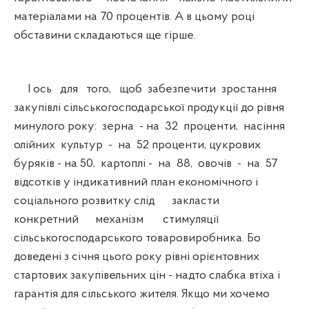
матеріалами на 70 процентів. А в цьому році
обставини складаються ще гірше.
І ось для того, щоб забезпечити зростання
закупівлі сільськогосподарської продукції до рівня
минулого року: зерна - на 32 проценти, насіння
олійних культур - на 52 проценти, цукрових
буряків - на 50, картоплі - на 88, овочів - на 57
відсотків у індикативний план економічного і
соціального розвитку слід закласти
конкретний механізм стимуляції
сільськогосподарського товаровиробника. Бо
доведені з січня цього року рівні орієнтовних
стартових закупівельних цін - надто слабка втіха і
гарантія для сільського жителя. Якщо ми хочемо