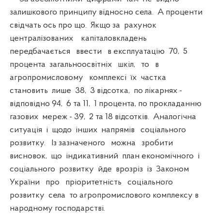
залишкового принципу відносно села. А проценти
свідчать ось про що. Якщо за рахунок
централізованих капіталовкладень
передбачається ввести в експлуатацію 70, 5
процента загальноосвітніх шкіл, то в
агропромисловому комплексі їх частка
становить лише 38, 3 відсотка, по лікарнях -
відповідно 94, 6 та 11, 1 процента, по прокладанню
газових мереж - 39, 2 та 18 відсотків. Аналогічна
ситуація і щодо інших напрямів соціального
розвитку. Із зазначеного можна зробити
висновок, що індикативний план економічного і
соціального розвитку йде врозріз із Законом
України про пріоритетність соціального
розвитку села то агропромислового комплексу в
народному господарстві.