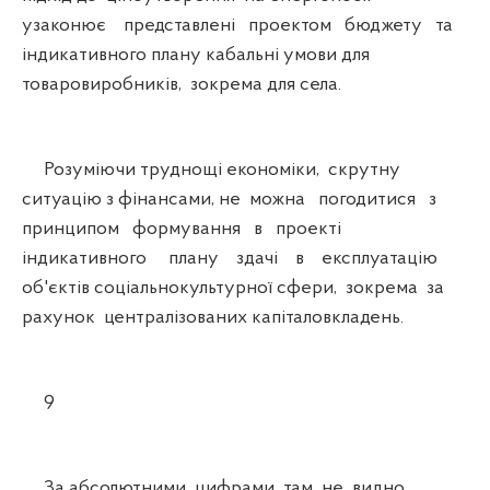
узаконює представлені проектом бюджету та
індикативного плану кабальні умови для
товаровиробників, зокрема для села.
Розуміючи труднощі економіки, скрутну
ситуацію з фінансами, не можна погодитися з
принципом формування в проекті
індикативного плану здачі в експлуатацію
об'єктів соціальнокультурної сфери, зокрема за
рахунок централізованих капіталовкладень.
9
За абсолютними цифрами там не видно