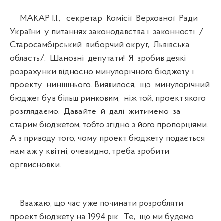
МАКАР І.І., секретар Комісії Верховної Ради
України у питаннях законодавства і законності /
Старосамбірський виборчий округ, Львівська
область/. Шановні депутати! Я зробив деякі
розрахунки відносно минулорічного бюджету і
проекту нинішнього. Виявилося, що минулорічний
бюджет був більш ринковим, ніж той, проект якого
розглядаємо. Давайте й далі житимемо за
старим бюджетом, тобто згідно з його пропорціями.
А з приводу того, чому проект бюджету подається
нам аж у квітні, очевидно, треба зробити
оргвисновки.
Вважаю, що час уже починати розробляти
проект бюджету на 1994 рік. Те, що ми будемо