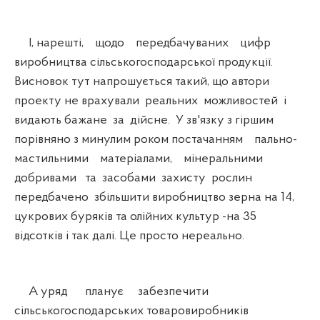
І, нарешті, щодо передбачуваних цифр
виробництва сільськогосподарської продукції.
Висновок тут напрошується такий, що автори
проекту не врахували реальних можливостей і
видають бажане за дійсне. У зв'язку з гіршим
порівняно з минулим роком постачанням пально-
мастильними матеріалами, мінеральними
добривами та засобами захисту рослин
передбачено збільшити виробництво зерна на 14,
цукрових буряків та олійних культур -на 35
відсотків і так далі. Це просто нереально.
А уряд планує забезпечити
сільськогосподарських товаровиробників