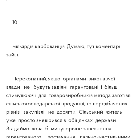
10
мільярдів карбованців. Думаю, тут коментарі
зайві.
Переконаний, якщо органами виконавчої
влади не будуть задіяні гарантовані і більш
стимулюючі для товаровиробників метода заготівлі
сільськогосподарської продукції, то передбачених
рівнів закупівлі не досягти. Сільський житель
уже просто зневірився в обіцянках держави.
Згадаймо хоча б минулорічне запевнення
гарантованого постачання пально-мастильними