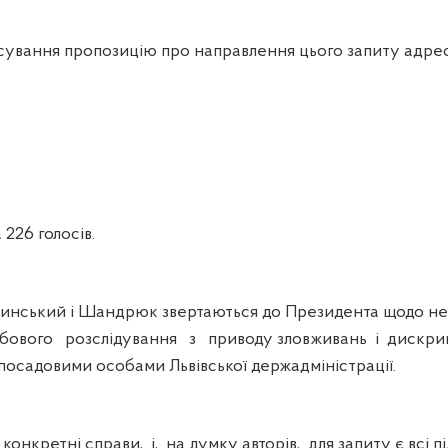
вання пропозицію про направлення цього запиту адреса
26 голосів.
ський і Шандрюк звертаються до Президента щодо не
бового розслідування з приводу зловживань і дискрим
посадовими особами Львівської держадміністрації.
онкретні справи, і, на думку авторів, для запиту є всі пі