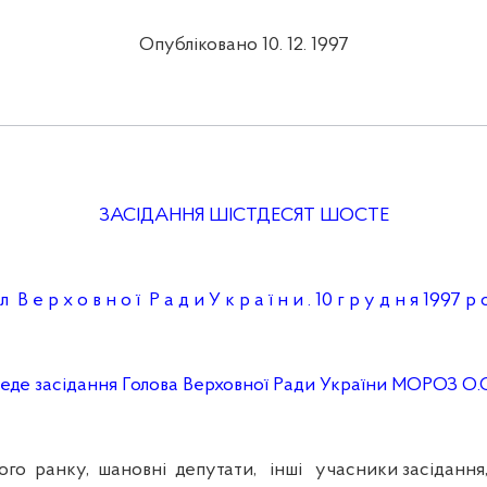
Опубліковано 10. 12. 1997
ЗАСІДАННЯ ШІСТДЕСЯТ ШОСТЕ
л В е р х о в н о ї Р а д и У к р а ї н и . 10 г р у д н я 1997 р о
еде засідання Голова Верховної Ради України МОРОЗ О.
 ранку, шановні депутати, інші учасники засідання,