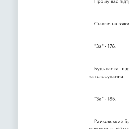
Прошу вас підтри
Ставлю на голосу
"За" - 178.
Будь ласка, під
на голосування.
"За" - 185.
Райковський Брон