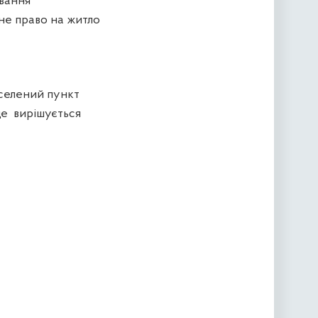
ування
не право на житло
селений пункт
 це вирішується