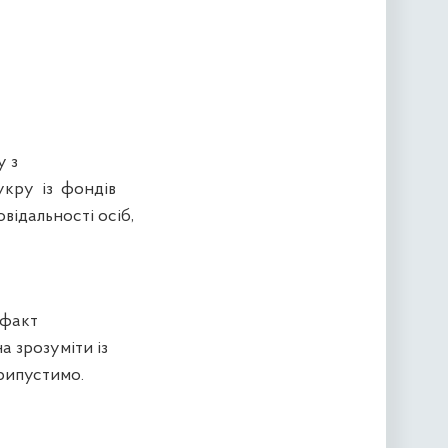
у з
укру із фондів
відальності осіб,
 факт
а зрозуміти із
припустимо.