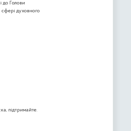
і до Голови
й сфері духовного
а, підтримайте.