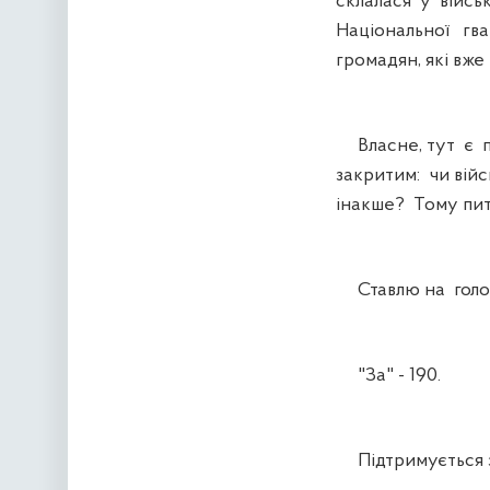
склалася у війсь
Національної гва
громадян, які вже
Власне, тут є пр
закритим: чи вій
інакше? Тому пит
Ставлю на голос
"За" - 190.
Підтримується з