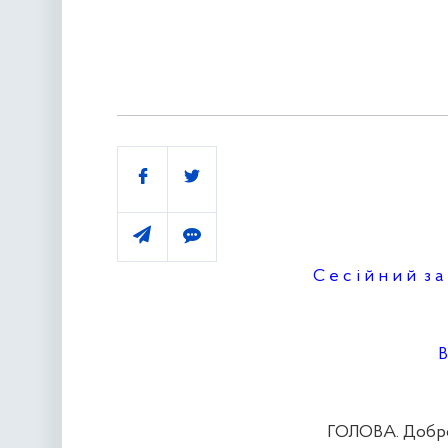
Поділитись
С е с і й н и й з а 
В
ГОЛОВА. Доброго