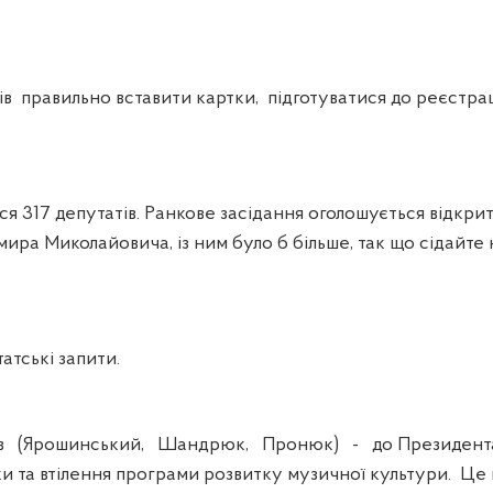
правильно вставити картки, підготуватися до реєстрац
317 депутатів. Ранкове засідання оголошується відкрити
мира Миколайовича, із ним було б більше, так що сідайте 
тські запити.
в (Ярошинський, Шандрюк, Пронюк) - до Президента
и та втілення програми розвитку музичної культури. Це