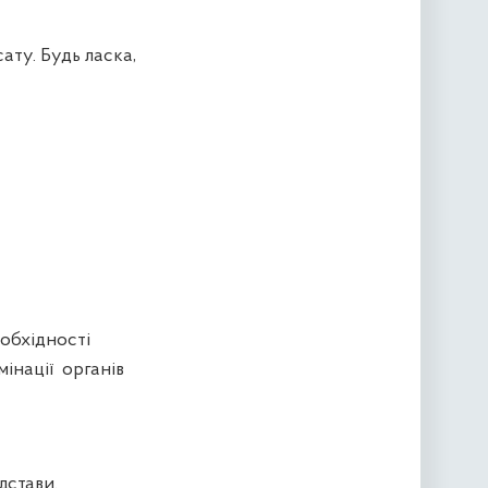
ту. Будь ласка,
обхідності
інації органів
дстави.