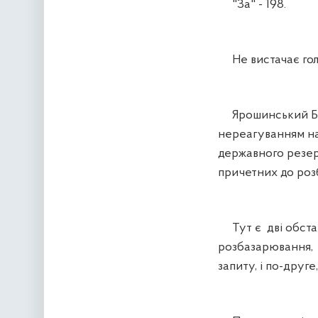
"За" - 198.
Не вистачає голо
Ярошинський Бог
нереагуванням на
державного резерв
причетних до роз
Тут є дві обстав
розбазарювання, я
запиту, і по-друг