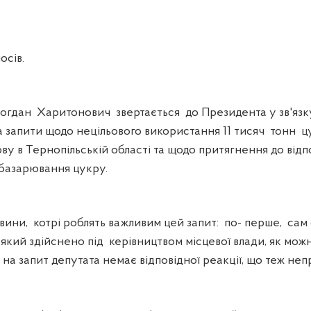
сів.
дан Харитонович звертається до Президента у зв'язк
 запити щодо нецільового використання 11 тисяч тонн ц
у в Тернопільській області та щодо притягнення до відпо
базарювання цукру.
ини, котрі роблять важливим цей запит: по- перше, сам
кий здійснено під керівництвом місцевої влади, як можн
е, на запит депутата немає відповідної реакції, що теж не