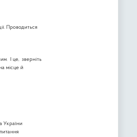
ії. Проводиться
м. І це, зверніть
на місце й
 України
 питання