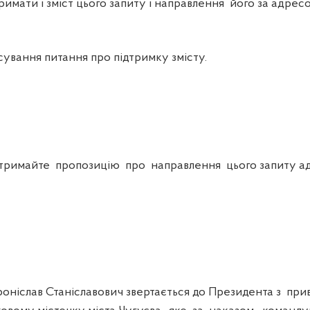
мати і зміст цього запиту і направлення його за адрес
вання питання про підтримку змісту.
тримайте пропозицію про направлення цього запиту ад
іслав Станіславович звертається до Президента з при