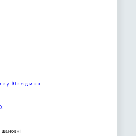
 к у. 10 г о д и н а.
О.
 шановні