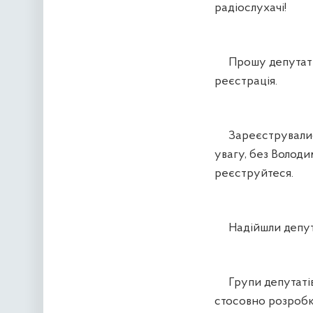
радіослухачі!
Прошу депутатів 
реєстрація.
Зареєструвалися 
увагу, без Володи
реєструйтеся.
Надійшли депута
Групи депутаті
стосовно розробк