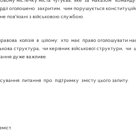
ковому містечку міста Чугуєва, яке за наказом команд
рдії оголошено закритим, чим порушується конституцій
 не пов'язані з військовою службою.
авова колізія в цілому: хто має право оголошувати на
ськова структура, чи керівник військової структури, чи
ання дуже важливе.
ування питання про підтримку змісту цього запиту.
міст.