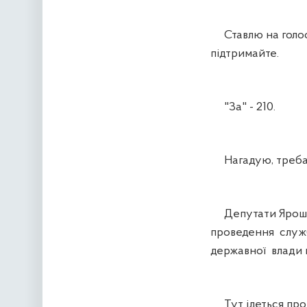
Ставлю на голосу
підтримайте.
"За" - 210.
Нагадую, треба 2
Депутати Ярошин
проведення служ
державної влади 
Тут ідеться про к