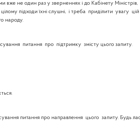
 вже не один раз у зверненнях і до Кабінету Міністрів, 
 цілому підходи їхні слушні, і треба приділити увагу ці
го народу.
ування питання про підтримку змісту цього запиту.
ться.
вання питання про направлення цього запиту. Будь ласк