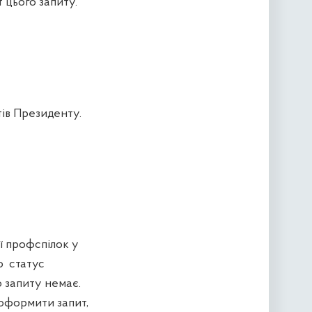
 цього запиту.
ів Президенту.
 профспілок у
о статус
о запиту немає.
оформити запит,