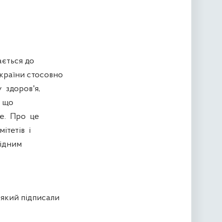
ається до
України стосовно
 здоров'я,
е що
ме. Про це
ітетів і
рідним
 який підписали