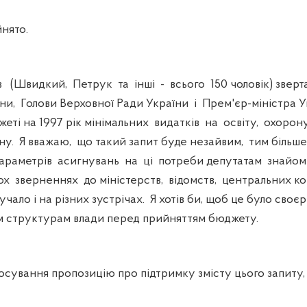
нято.
(Швидкий, Петрук та інші - всього 150 чоловік) зверт
ни, Голови Верховної Ради України і Прем'єр-міністра 
еті на 1997 рік мінімальних видатків на освіту, охорону
ну. Я вважаю, що такий запит буде незайвим, тим більш
параметрів асигнувань на ці потреби депутатам знайо
х зверненнях до міністерств, відомств, центральних ком
учало і на різних зустрічах. Я хотів би, щоб це було своє
м структурам влади перед прийняттям бюджету.
сування пропозицію про підтримку змісту цього запиту,