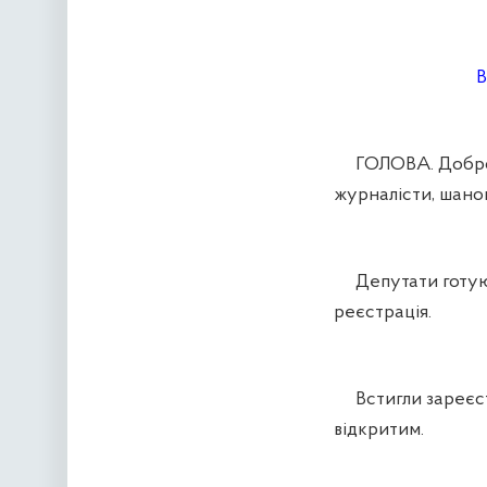
В
ГОЛОВА. Доброго
журналісти, шанов
Депутати готують
реєстрація.
Встигли зареєст
відкритим.