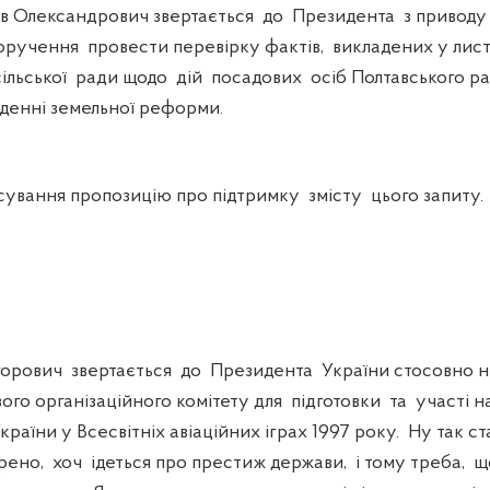
в Олександрович звертається до Президента з приводу
ручення провести перевірку фактів, викладених у лист
сільської ради щодо дій посадових осіб Полтавського р
еденні земельної реформи.
вання пропозицію про підтримку змісту цього запиту.
орович звертається до Президента України стосовно н
го організаційного комітету для підготовки та участі н
країни у Всесвітніх авіаційних іграх 1997 року. Ну так с
рено, хоч ідеться про престиж держави, і тому треба,