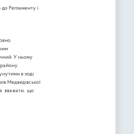
 до Регламенту і
совно
Крим
чний. У ньому
 району
унутими в ході
лів Медведівської
на вважати, що