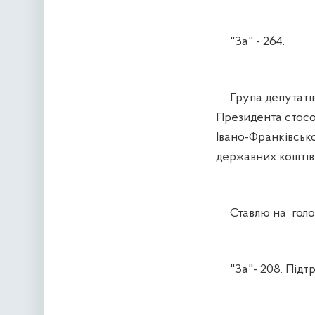
"За" - 264.
Група депутатів 
Президента стос
Івано-Франківськ
державних коштів 
Ставлю на голосу
"За"- 208. Підтр