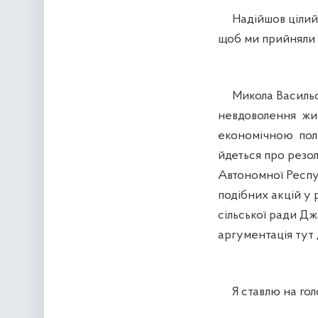
Надійшов цілий ря
щоб ми прийняли р
Микола Васильов
невдоволення жи
економічною полі
йдеться про резо
Автономної Респул
подібних акцій у 
сільської ради Д
аргументація тут
Я ставлю на голо