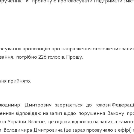
оручення. Я пропоную проголосувати і підтримати зміст
сування пропозицію про направлення оголошених запит
ання, потрібно 226 голосів. Прошу.
ня прийнято.
димир Дмитрович звертається до голови Федерації
оленням відповіддю на запит щодо порушення Закону пр
а України. Власне, це оцінка відповіді на запит, а самог
 Володимира Дмитровича (це зараз прозвучало в ефірі) 