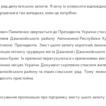
д депутатських запитів. Я хочу їх оголосити відповідно
ішення в тих випадках, коли це потрібно.
ич Пилипенко звертається до Президента України сто
телів Джанкойського району Автономної Республіки 
тикою Президента. Зміст цього запиту короткий, лаконі
люцію мітингу трудящих міста Джанкой і Джанкойського
іки Крим. Їх претензії перегукуються з претензіями, вис
різних місцях України. Документ скріплено списком жите
жанкойського району та інших сільських рад. Тому мож
 досить пристойна.
сування пропозицію про підтримку змісту цього запиту.