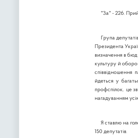
"За" - 226. Прий
Група депутатів 
Президента Украї
визначення в бюдж
культуру й оборо
співвідношення 
йдеться у багатьо
профспілок, це зв
нагадуванням усі
Я ставлю на голо
150 депутатів.