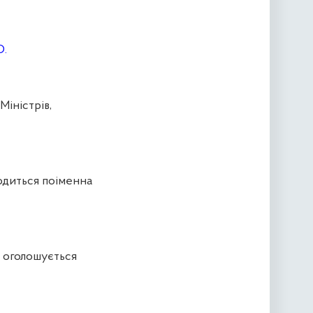
О.
іністрів,
одиться поіменна
 оголошується