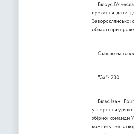
Білоус В'ячесла
прохання дати до
Заворсклянської 
області при пров
Ставлю на голосу
"За"- 230.
Білас Іван Григ
утворення урядово
збірної команди У
комітету не ство