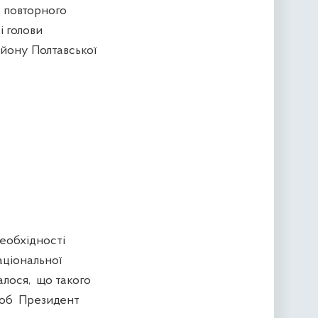
 повторного
і голови
айону Полтавської
еобхідності
аціональної
талося, що такого
 щоб Президент