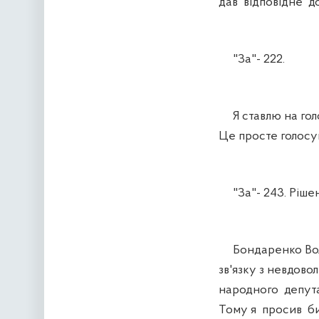
дав відповідне д
"За"- 222.
Я ставлю на голо
Це просте голосув
"За"- 243. Рішен
Бондаренко Воло
зв'язку з невдов
народного депутат
Тому я просив би