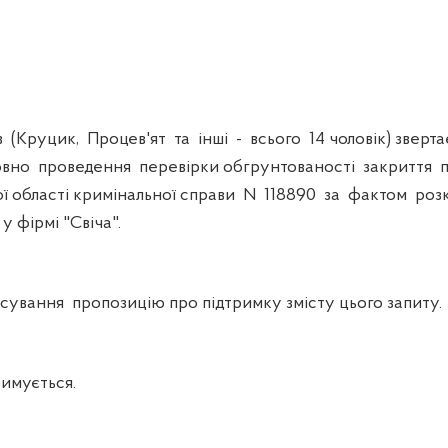
(Круцик, Процев'ят та інші - всього 14 чоловік) зверта
овно проведення перевірки обгрунтованості закриття
ої області кримінальної справи N 118890 за фактом ро
у фірмі "Свіча".
вання пропозицію про підтримку змісту цього запиту.
имується.