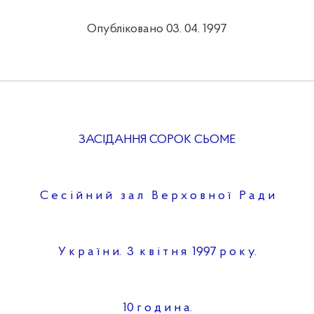
Опубліковано 03. 04. 1997
ЗАСІДАННЯ СОРОК СЬОМЕ
C е с і й н и й з а л В е р х о в н о ї Р а д и
У к р а ї н и. 3 к в і т н я 1997 р о к у.
10 г о д и н а.