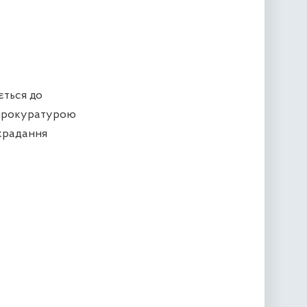
ється до
 прокуратурою
зкрадання