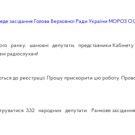
еде засідання Голова Верховної Ради України МОРОЗ О.
 ранку, шановні депутати, представники Кабінету М
ні радіослухачі!
ся до реєстрації. Прошу прискорити цю роботу. Пров
руватися 332 народних депутати. Ранкове засідання