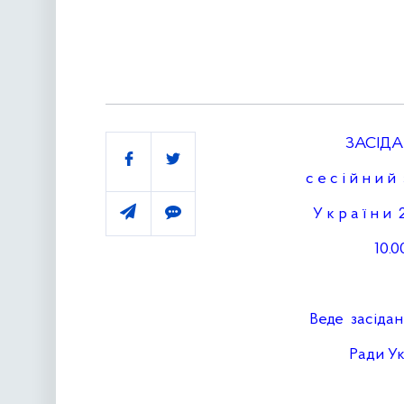
ЗАСІДА
Поділитись
с е с і й н и й з 
У к р а ї н и 21
10.00 го
Веде засідання
Ради Україн