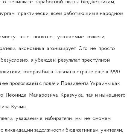
 о невыплате заработной платы бюджетникам,
лургам, практически всем работиющим в народном
сту этьо понятно, уважаемые коллеги,
атели, экономика агонизирует. Это не просто
 безусловно, я убежден, результат преступной
литики, которая была навязана стране еще в 1990
ы ее продолжаем с подачи Президента Украины как
 Леонида Макаровича Кравчука, так и нынешнего
ича Кучмы.
еги, уважаемые избиратели, мы не сможем
о ликвидации задолжности бюджетникам, учителям,