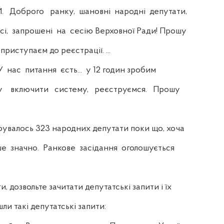
брого ранку, шановні народні депутати,
і, запрошені на сесію Верховної Ради! Прошу
приступаєм до реєстрації. ...
нас питання єсть... у 12 годин зробим
у включити систему, реєструємся. Прошу
валось 323 народних депутати поки що, хоча
е значно. Ранкове засідання оголошується
дозвольте зачитати депутатські запити і їх
и такі депутатські запити: