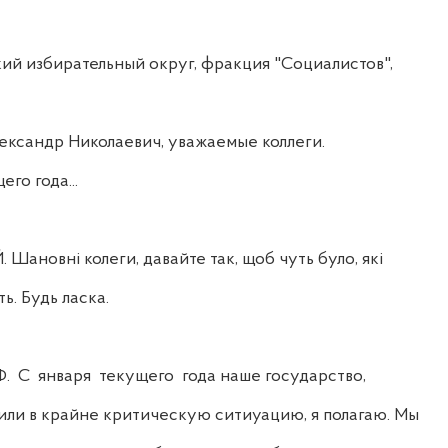
 избирательный округ, фракция "Социалистов",
андр Николаевич, уважаемые коллеги.
о года...
овні колеги, давайте так, щоб чуть було, які
ь. Будь ласка.
 января текущего года наше государство,
ли в крайне критическую ситиуацию, я полагаю. Мы