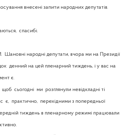
сування внесені запити народних депутатів.
ться, спасибі.
овні народні депутати, вчора ми на Президії
ок денний на цей пленарний тиждень, і у вас на
ент є.
об сьогодні ми розглянули невідкладні ті
ас є, практично, перехідними з попередньої
передній тиждень в пленарному режимі працювали
ктивно.