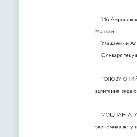
146 Амросевский
Моцпан.
Уважаемый Алекс
С января текущег
ГОЛОВУЮЧИЙ. Шан
запитання задают
МОЦПАН А. Ф. С
экономика вступи