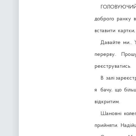
ГОЛОВУЮЧИЙ. До
доброго ранку вс
вставити картки, 
Давайте ми... У 
перерву.. Прош
реєструватись.
В залі зареєстру
я бачу, що більш
відкритим.
Шановні колеги, 
прийняти. Надійшл