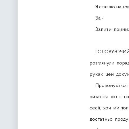
Я ставлю на голо
За -
Запити приймаю
ГОЛОВУЮЧИЙ. Шан
розглянули поряд
руках цей докум
Пропонується, щ
питання, які в н
сесії, хоч ми по
достатньо проду