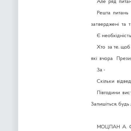
Але ряд питань
Решта питань ті,
затверджені та т
Є необхідність н
Хто за те, щоб б
які вчора Презид
За -
Скільки відвед
Півгодини вистав
Запишіться, будь 
МОЦПАН А. Ф