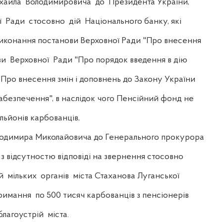
йла Володимировича до Президента України,
 Ради стосовно дій Національного банку, які
иконання постанови Верховної Ради "Про внесення
и Верховної Ради "Про порядок введення в дію
Про внесення змін і доповнень до Закону України
безпечення", в наслідок чого Пенсійний фонд не
льйонів карбованців,
имира Миколайовича до Генерального прокурора
 з відсутностю відповіді на звернення стосовно
й мільких органів міста Стаханова Луганської
имання по 500 тисяч карбованців з пенсіонерів
лагоустрій міста.