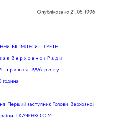
Опубліковано 21. 05. 1996
ННЯ ВІСІМДЕСЯТ ТРЕТЄ
а л В е р х о в н о ї Р а д и
 т р а в н я 1996 р о к у
дина
 Перший заступник Голови Верховної
и ТКАЧЕНКО О.М.