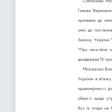
Степанова Миха
Голови Верховної
призвели до нев
змін до постанов
Закону України "
"Про пенсійне за
доодержав 15 три
Моісеєнко Волод
України в зв'язку
правомірності ді
області щодо утр
буз їх згоди на б