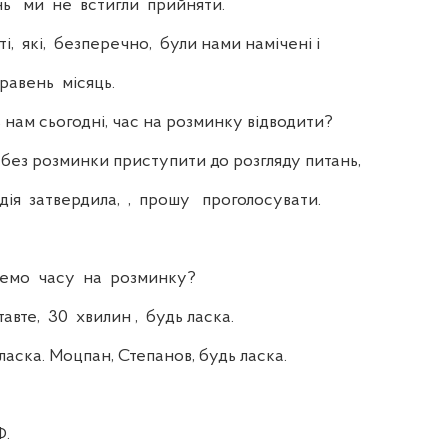
 ми не встигли прийняти.
 які, безперечно, були нами намічені і
равень місяць.
ам сьогодні, час на розминку відводити?
ез розминки приступити до розгляду питань,
ія затвердила, , прошу проголосувати.
емо часу на розминку?
те, 30 хвилин , будь ласка.
ласка. Моцпан, Степанов, будь ласка.
.