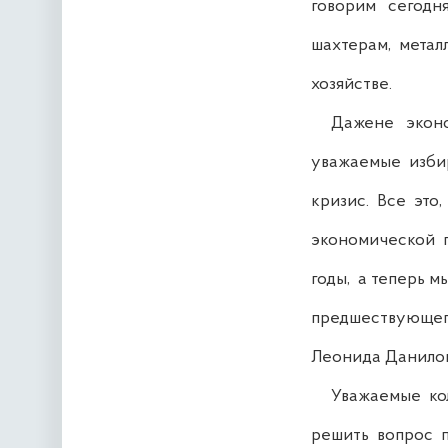
говорим сегодня
шахтерам, метал
хозяйстве.
Дажене экономи
уважаемые избир
кризис. Все это,
экономической по
годы, а теперь м
предшествующего
Леонида Данилов
Уважаемые колл
решить вопрос п