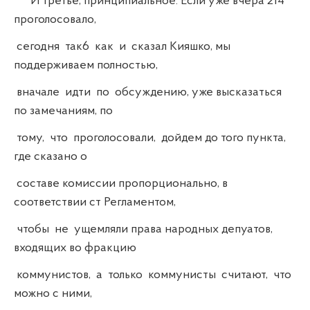
И третье, принципиальное. Если уже вчера 214
проголосовало,
сегодня так6 как и сказал Кияшко, мы
поддерживаем полностью,
вначале идти по обсуждению, уже высказаться
по замечаниям, по
тому, что проголосовали, дойдем до того пункта,
где сказано о
составе комиссии пропорционально, в
соответствии ст Регламентом,
чтобы не ущемляли права народных депуатов,
входящих во фракцию
коммунистов, а только коммунисты считают, что
можно с ними,