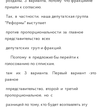
розданы, 3 варианта, потому что фракциине
пришли к согласию.
Так, в частности, наша депутатская группа
"Реформы" выступает
против пропорциональности за главное
представительство всех
депутатских груп и фракций.
Поэтому я предложил бы перейти к
голосованию по сппискам,
там их 3 варианта. Первый вариант -это
равное
ппредставительство, второй и третий
пропорциональное, но с
разницей по тому, кто будет возглавлять эту