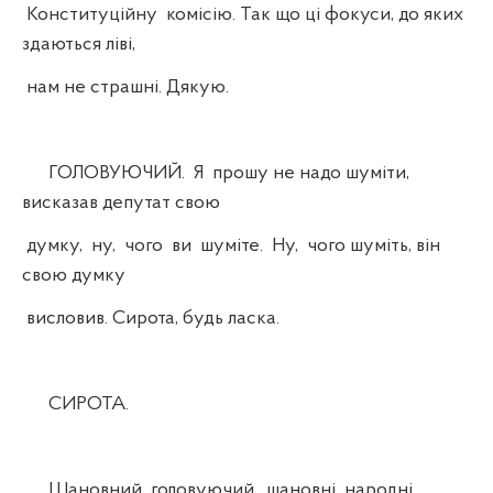
Конституційну комісію. Так що ці фокуси, до яких
здаються ліві,
нам не страшні. Дякую.
ГОЛОВУЮЧИЙ. Я прошу не надо шуміти,
висказав депутат свою
думку, ну, чого ви шуміте. Ну, чого шуміть, він
свою думку
висловив. Сирота, будь ласка.
СИРОТА.
Шановний головуючий, шановні народні