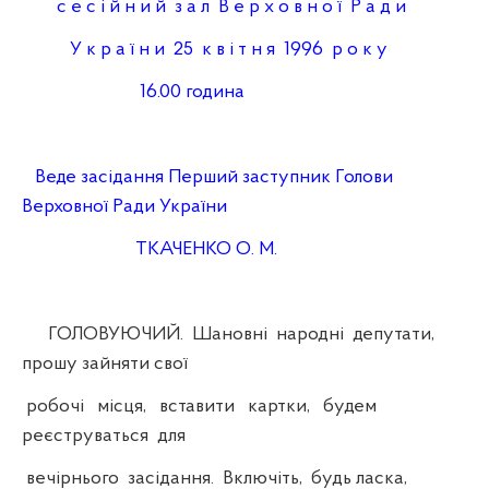
с е с і й н и й з а л В е р х о в н о ї Р а д и
У к р а ї н и 25 к в і т н я 1996 р о к у
16.00 година
Веде засідання Перший заступник Голови
Верховної Ради України
ТКАЧЕНКО О. М.
ГОЛОВУЮЧИЙ. Шановні народні депутати,
прошу зайняти свої
робочі місця, вставити картки, будем
реєструваться для
вечірнього засідання. Включіть, будь ласка,