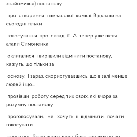
знайомився) постанову
про створення тимчасової комісії. Відклали на
сьогодні тільки
голосування про склад її. А тепер уже після
атаки Симоненка
оклигалися і вирішили відмінити постанову,
кажуть, що тільки за
основу. І зараз, скористувавшись, що в залі менше
людей і що...
провівши роботу серед тих своїх, які вчора за
розумну постанову
проголосували, не хочуть її відмінити, почати
голосувати
спочатку. Якщо вчора щось було трошки не по