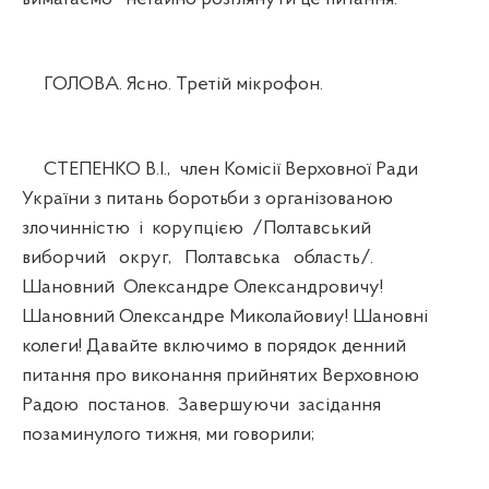
ГОЛОВА. Ясно. Третій мікрофон.
СТЕПЕНКО В.І., член Комісії Верховної Ради
України з питань боротьби з організованою
злочинністю і корупцією /Полтавський
виборчий округ, Полтавська область/.
Шановний Олександре Олександровичу!
Шановний Олександре Миколайовиу! Шановні
колеги! Давайте включимо в порядок денний
питання про виконання прийнятих Верховною
Радою постанов. Завершуючи засідання
позаминулого тижня, ми говорили;