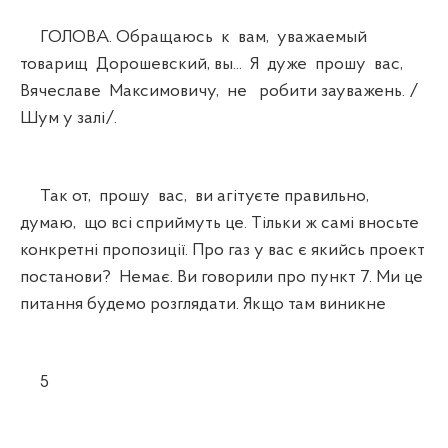
ГОЛОВА. Обращаюсь к вам, уважаемый
товарищ Дорошевский, вы... Я дуже прошу вас,
Вячеславе Максимовичу, не робити зауважень. /
Шум у залі/.
Так от, прошу вас, ви агітуєте правильно,
думаю, що всі сприймуть це. Тільки ж самі вносьте
конкретні пропозиції. Про газ у вас є якийсь проект
постанови? Немає. Ви говорили про пункт 7. Ми це
питання будемо розглядати. Якщо там виникне
5