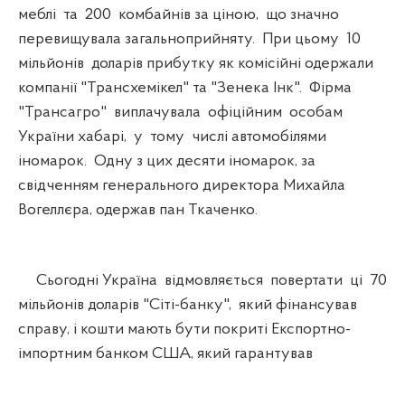
меблі та 200 комбайнів за ціною, що значно
перевищувала загальноприйняту. При цьому 10
мільйонів доларів прибутку як комісійні одержали
компанії "Трансхемікел" та "Зенека Інк". Фірма
"Трансагро" виплачувала офіційним особам
України хабарі, у тому числі автомобілями
іномарок. Одну з цих десяти іномарок, за
свідченням генерального директора Михайла
Вогеллєра, одержав пан Ткаченко.
Сьогодні Україна відмовляється повертати ці 70
мільйонів доларів "Сіті-банку", який фінансував
справу, і кошти мають бути покриті Експортно-
імпортним банком США, який гарантував