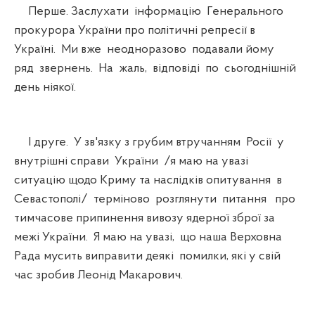
Перше. Заслухати інформацію Генерального
прокурора України про політичні репресії в
Україні. Ми вже неодноразово подавали йому
ряд звернень. На жаль, відповіді по сьогоднішній
день ніякої.
І друге. У зв'язку з грубим втручанням Росії у
внутрішні справи України /я маю на увазі
ситуацію щодо Криму та наслідків опитування в
Севастополі/ терміново розглянути питання про
тимчасове припинення вивозу ядерної зброї за
межі України. Я маю на увазі, що наша Верховна
Рада мусить виправити деякі помилки, які у свій
час зробив Леонід Макарович.