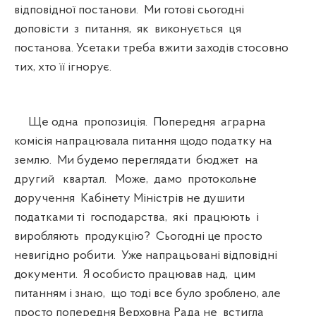
відповідної постанови. Ми готові сьогодні
доповісти з питання, як виконується ця
постанова. Усетаки треба вжити заходів стосовно
тих, хто її ігнорує.
Ще одна пропозиція. Попередня аграрна
комісія напрацювала питання щодо податку на
землю. Ми будемо переглядати бюджет на
другий квартал. Може, дамо протокольне
доручення Кабінету Міністрів не душити
податками ті господарства, які працюють і
виробляють продукцію? Сьогодні це просто
невигідно робити. Уже напрацьовані відповідні
документи. Я особисто працював над, цим
питанням і знаю, що тоді все було зроблено, але
просто попередня Верховна Рада не встигла