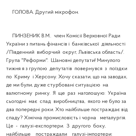
ГОЛОВА. Другий мікрофон.
ПИНЗЕНИК В.М.. член Комісії Верховної Ради
України з питань фінансів і банківської діяльності
/Південний виборчий округ, Львівська область/.
Група "Реформи". Шановні депутати! Минулого
тижня я з групою депутатів повернувся з поїздки
по Криму і Херсону. Хочу сказати, що на заводах,
де ми були, дуже стурбовані ситуацією на
валютному ринку. Я ще раз наголошую: Україна
сьогодні має спад виробництва, якого не було за
два попередні роки. Хто найбільше постраждає від
спаду? Хімічна промисловість і чорна металургія.
Це - галузі-експортери. З другого боку,
найбільше постраждали галузі-імпортери: