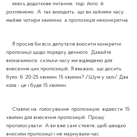
якесь додаткове питання, тоді його й
розглянемо. А так виходить, що ви зайняли часу
майже чотири хвилини, а пропозиція неконкретна.
Я просив би всіх депутатів вносити конкретні
пропозиції щодо порядку денного. Давайте
визначимося, скільки часу ми відведемо для
внесення цих пропозицій, Я вважаю, що досить
було б 20-25 хвилин. 15 хвилин? /Шум у залі/. Два
кола - це і буде 15 хвилин.
Ставлю на голосування пропозицію відвести 15
хвилин для внесення пропозицій. Прошу
проголосувати. А ви вже самі стежте, щоб швидко
вносили пропозиції і не марнували час.