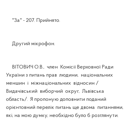
"За" - 207. Прийнято.
Другий мікрофон.
ВІТОВИЧ О.В., член Комісії Верховної Ради
України з питань прав людини, національних
меншин і міжнаціональних відносин /
Видачівський виборчий округ, Львівська
область/. Я пропоную доповнити поданий
орієнтовний перелік питань ще двома питаннями,
які, на мою думку, необхідно було б розглянути.