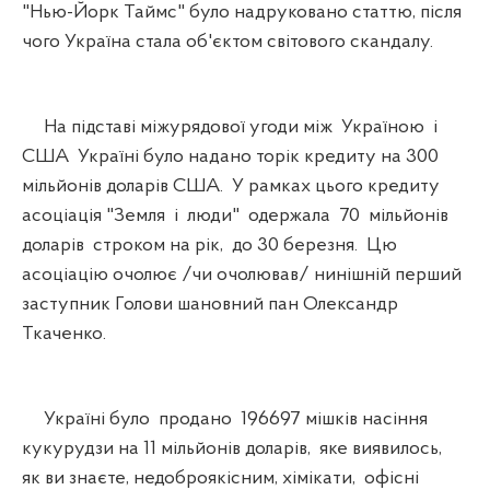
"Нью-Йорк Таймс" було надруковано статтю, після
чого Україна стала об'єктом світового скандалу.
На підставі міжурядової угоди між Україною і
США Україні було надано торік кредиту на 300
мільйонів доларів США. У рамках цього кредиту
асоціація "Земля і люди" одержала 70 мільйонів
доларів строком на рік, до 30 березня. Цю
асоціацію очолює /чи очолював/ нинішній перший
заступник Голови шановний пан Олександр
Ткаченко.
Україні було продано 196697 мішків насіння
кукурудзи на 11 мільйонів доларів, яке виявилось,
як ви знаєте, недоброякісним, хімікати, офісні