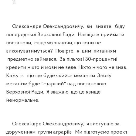
11
Олександре Олександровичу, ви знаєте біду
попередньої Верховної Ради. Навіщо ж приймати
постанови, свідомо знаючи, що вони не
виконуватимуться? Повірте, я цим питанням
предметно займався. За пільгові 30-процентні
кредити ніхто й мови не веде. Ніхто нічого не знав.
Кажуть, що ще буде якийсь механізм. Знову
механізм буде "старший" над постановою
Верховної Ради. Я вважаю, що це явище
ненормальне.
Олександре Олександровичу, я виступаю за
дорученням групи аграріїв. Ми підготуємо проект