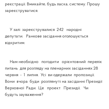
реєстрації. Вмикайте, будь ласка, систему. Прошу
зареєструватися.
У залі зареєструвалися 242 народні
депутати. Ранкове засідання оголошується
відкритим.
Нам необхідно погодити орієнтовний перелік
питань для розгляду на пленарних засіданнях 28
червня - 1 липня. Усі ви одержали пропозиції.
Вони вчора буди розглянуті на засіданні Президії
Верховної Ради. Це проект Президії. Чи
будуть зауваження?