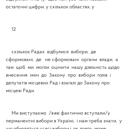
остаточні цифри, у скількох областях, у
12
скількох Радах відбулися вибори, де
сформовані, де не сформовані органи влади, а
там щоб ми могли оцінити нашу діяльність щодо
внесення змін до Закону про вибори голів і
депутатів місцевих Рад і взагалі до Закону про
місцеві Ради.
Ми виступаємо /вже фактично вступали/у
перманентні вибори в Україні, і нам треба знати, у
що обходяться ці всі вибори і як довго може