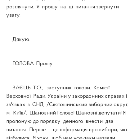
розглянути. Я прошу на ці питання звернути
увагу.
Дякую.
ГОЛОВА. Прошу.
ЗАЄЦЬ. Т.О., заступник голови. Комісії
Верховної Ради, України у закордонних справах і
зв'язках з СНД /Святошинський виборчий округ,
м. Київ/. Шановний Голово! Шановні депутати! Я
пропоную до порядку денного внести два
питання. Перше - це інформація про вибори, які
відбулися. Я хочу, щоб нам усе-таки назвали