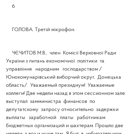
6
ГОЛОВА. Третій мікрофон.
ЧЄЧИТОВ М.В., член Комісії Верховної Ради
України з питань економічної політики та
управління народним господарством /
Юнокомунарівський виборчий округ, Донецька
область/. Уважаемый президиум! Уважаемые
коллеги! Две недели назад в этом сессионном зале
выступал замминистра финансов по
депутатскому запросу относительно задержки
выплаты заработной платы работникам
бюджетных организаций и шахтерам. Прошло две
недели, а воз и ныне там. Я был в избирательном