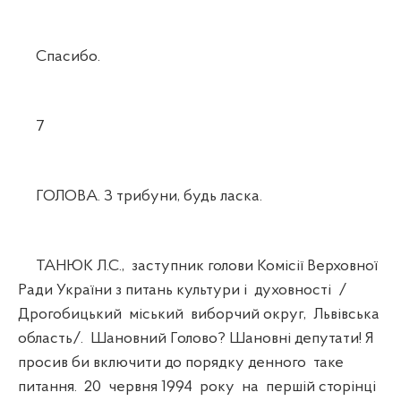
Спасибо.
7
ГОЛОВА. З трибуни, будь ласка.
ТАНЮК Л.С., заступник голови Комісії Верховної
Ради України з питань культури і духовності /
Дрогобицький міський виборчий округ, Львівська
область/. Шановний Голово? Шановні депутати! Я
просив би включити до порядку денного таке
питання. 20 червня 1994 року на першій сторінці