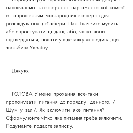
наполягаємо на створенні парламентської комісії
із запрошенням міжнародних експертів для
розслідування цієї афери. Пан Ткачеико мусить
або спростувати ці дані, або, якщо вони
підтвердяться, подати у відставку як людина, що
зганьбила Україну.
Дякую.
ГОЛОВА. У мене прохання все-таки
пропонувати питання до порядку денного. /
Шум у залі/. Як включити, яке питання?
Сформулюйте чітко, яке питання треба включити.
Подумайте, подасте записку.