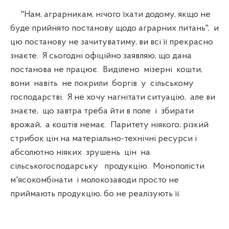
"Нам, аграрникам, нічого їхати додому, якщо не
буде прийнято постанову щодо аграрних питань", и
цю постанову не зачитуватиму, ви всі її прекрасно
знаєте. Я сьогодні офіційно заявляю, що дана
постанова не працює. Виділено мізерні кошти,
вони навіть не покрили боргів у сільському
господарстві. Я не хочу нагнітати ситуацію, але ви
знаєте, що завтра треба йти в поле і збирати
врожай, а коштів немає. Паритету ніякого; різкий
стрибок цін на матеріально-технічні ресурси і
абсолютно ніяких зрушень цін на
сільськогосподарську продукцію. Монополісти
м'ясокомбінати і молокозаводи просто не
приймають продукцію, бо не реалізують її.