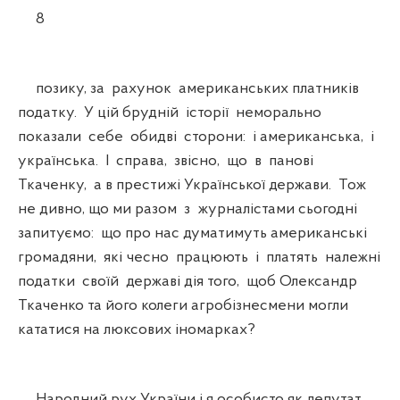
8
позику, за рахунок американських платників
податку. У цій брудній історії неморально
показали себе обидві сторони: і американська, і
українська. І справа, звісно, що в панові
Ткаченку, а в престижі Української держави. Тож
не дивно, що ми разом з журналістами сьогодні
запитуємо: що про нас думатимуть американські
громадяни, які чесно працюють і платять належні
податки своїй державі дія того, щоб Олександр
Ткаченко та його колеги агробізнесмени могли
кататися на люксових іномарках?
Народний рух України і я особисто як депутат