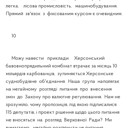
легка, лісова промисловість, машинобудування.
Прямий зв'язок з фіксованим курсом є очевидним.
10
Можу навести приклади. Херсонський
бавовнопрядильний комбінат втрачає за місяць 10
мільярдів карбованців, зупиняється Херсонське
суднобудівне об'єднання. Наша група наполягає
на негайному розгляді питання про внесення
змін до Закону про валютне регулювання. Нам не
зрозуміло, чому пропозиція, під якою підписалися
115 депутатів, і проект рішення щодо цього питання
не вносяться на розгляд Верховної Ради? Ми
вимагаємо негайно розглянути це питання.