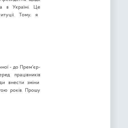
а в Україні. Це
титуції. Тому, я
ої - до Прем'єр-
еред працівників
лади внести зміни
гою років. Прошу