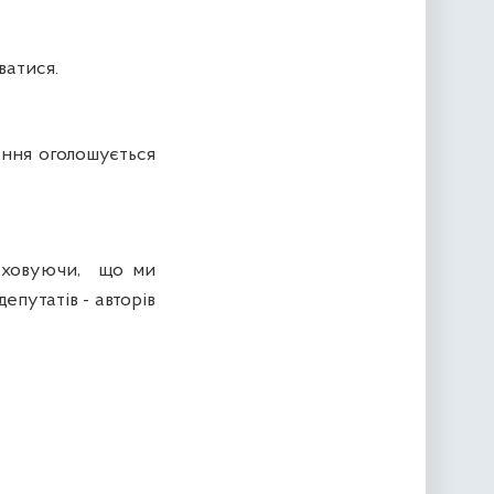
атися.
ння оголошується
раховуючи, що ми
епутатів - авторів