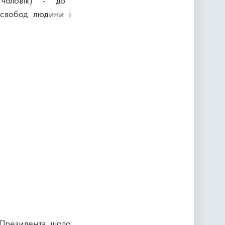
11 чоловік) - до
свобод людини і
резидента щодо