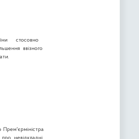
раїни стосовно
льшення ввізного
ати.
 Прем'єрміністра
 про невідкладні