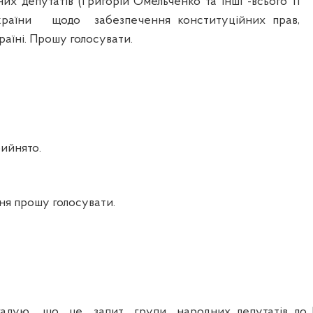
депутатів (Григорій Омельченко та інші -всього 
аїни щодо забезпечення конституційних прав, 
аїні. Прошу голосувати.
ийнято.
 прошу голосувати.
ю, що це запит групи народних депутатів до П