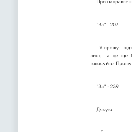
Про направлення 
"За" - 207.
Я прошу: підтри
лист, а це ще б
голосуйте. Прошу
"За" - 239.
Дякую.