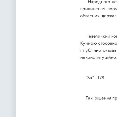
Народного депут
припинення пору
обласних державни
Невеличкий коме
Кучмою стосовно 
і публічно ска
неконституційно.
"За" - 178.
Так, рішення пр