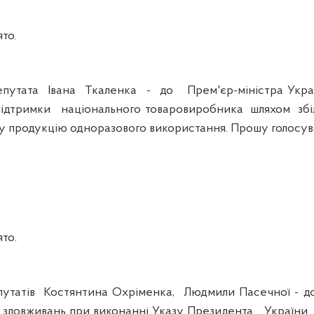
то.
утата Івана Ткаленка - до Прем'єр-міністра Ук
дтримки національного товаровиробника шляхом збі
 продукцію одноразового використання. Прошу голосув
то.
тів Костянтина Охріменка, Людмили Пасечної - до
о зловживань при виконанні Указу Президента України