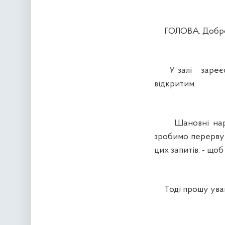
ГОЛОВА. Доброго
У залі зареєстр
відкритим.
Шановні народні
зробимо перерву н
цих запитів, - що
Тоді прошу уваги