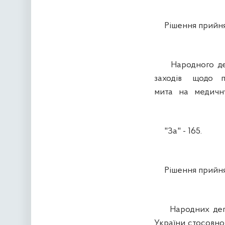
Рішення прийня
Народного деп
заходів щодо пі
мита на медичну
"За" - 165.
Рішення прийня
Народних депута
України стосовн