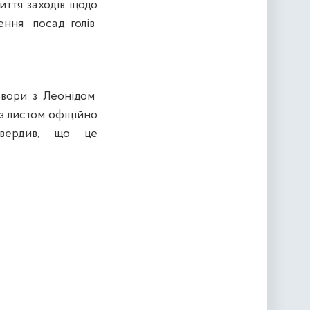
ття заходів щодо
ення посад голів
овори з Леонідом
з листом офіційно
дтвердив, що це