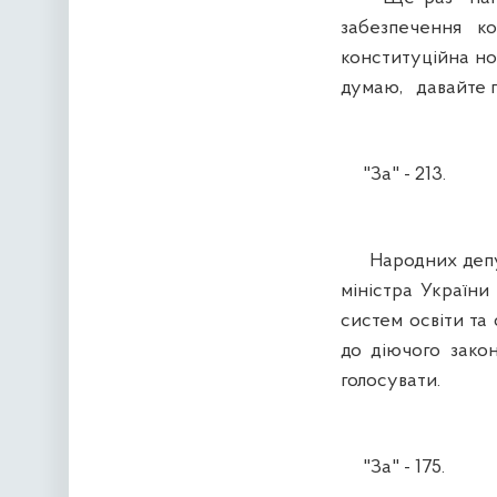
забезпечення к
конституційна н
думаю, давайте п
"За" - 213.
Народних депута
міністра Україн
систем освіти та
до діючого зако
голосувати.
"За" - 175.