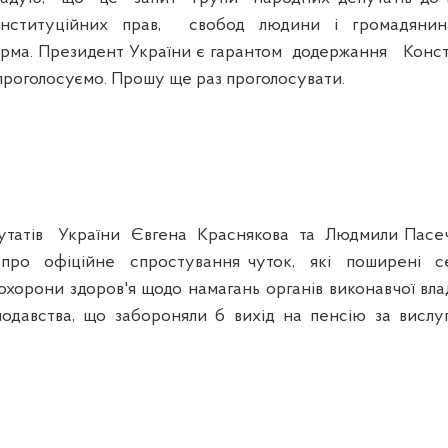
онституційних прав, свобод людини і громадянин
орма. Президент України є гарантом додержання Конс
роголосуємо. Прошу ще раз проголосувати.
тів України Євгена Краснякова та Людмили Пасечн
и про офіційне спростування чуток, які поширені с
 охорони здоров'я щодо намагань органів виконавчої в
нодавства, що забороняли б вихід на пенсію за вислу