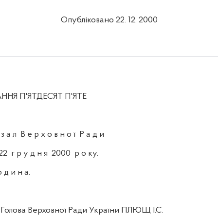
Опубліковано 22. 12. 2000
'ЯТДЕСЯТ П'ЯТЕ
а л В е р х о в н о ї Р а д и
 г р у д н я 2000 р о ку.
 н а.
Голова Верховної Ради України ПЛЮЩ І.С.