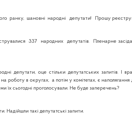
 ранку, шановні народні депутати! Прошу реєструв
увалися 337 народних депутатів. Пленарне засіда
 депутати, оце стільки депутатських запитів. І в
а роботу в округах, а потім у комітетах, є наполягання д
б ми їх сьогодні проголосували. Не буде заперечень?
. Надійшли такі депутатські запити.