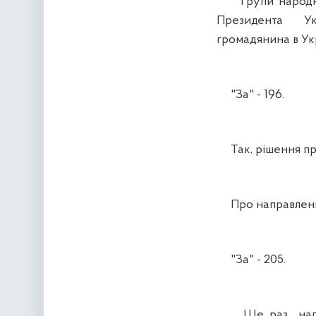
Групи народних 
Президента Укр
громадянина в Укр
"За" - 196.
Так, рішення пр
Про направлення
"За" - 205.
Ще раз нагаду