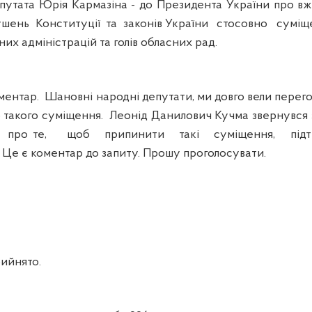
ата Юрія Кармазіна - до Президента України про вжи
шень Конституції та законів України стосовно суміщ
х адміністрацій та голів обласних рад.
нтар. Шановні народні депутати, ми довго вели перег
такого суміщення. Леонід Данилович Кучма звернувся 
зав про те, щоб припинити такі суміщення, пі
 Це є коментар до запиту. Прошу проголосувати.
ийнято.