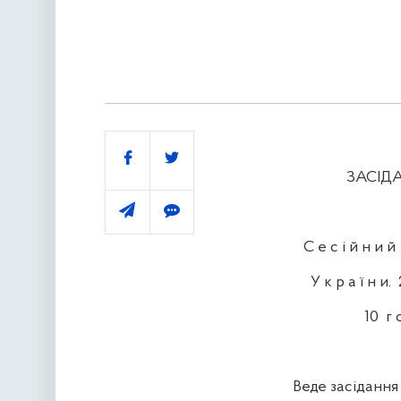
Поділитись
ЗАСІДАННЯ П
С е с і й н и й з 
У к р а ї н и. 22
10 г о д и
Веде засідання 