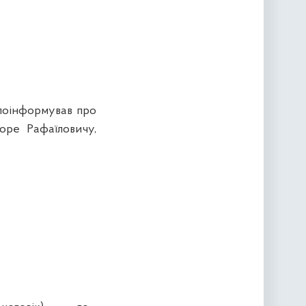
поінформував про
оре Рафаїловичу,