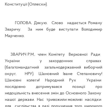
Конституції (Оплески).
ГОЛОВА. Дякую. Слово надається Роману
Зваричу. За ним буде виступати Володимир
Марченко.
ЗВАРИЧ Р.М., член Комітету Верховної Ради
України у закордонних справах
(багатомандатний загальнодержавний виборчий
округ, НРУ). Шановний Іване Степановичу!
Шановні колеги! Народний Рух України
послідовно дотримувався позиції про
недоцільність внесення змін до Основного Закону
нашої держави. Нас тривожили можливі наслідки
для суспільства в разі порушення того широкого