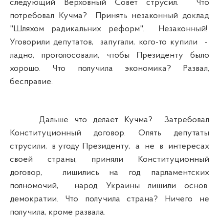
следующий Верховный Совет струсил. Что
потребовал Кучма? Принять незаконный доклад
"Шляхом радикальних реформ". Незаконный!
Уговорили депутатов, запугали, кого-то купили -
ладно, проголосовали, чтобы Президенту было
хорошо. Что получила экономика? Развал,
бесправие.
Дальше что делает Кучма? Затребовал
Конституционный договор. Опять депутаты
струсили, в угоду Президенту, а не в интересах
своей страны, приняли Конституционный
договор, лишились на год парламентских
полномочий, народ Украины лишили основ
демократии. Что получила страна? Ничего не
получила, кроме развала.