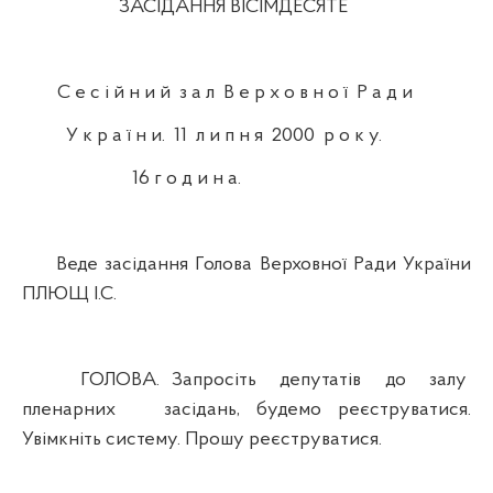
ЗАСІДАННЯ ВІСІМДЕСЯТЕ
С е с і й н и й з а л В е р х о в н о ї Р а д и
У к р а ї н и. 11 л и п н я 2000 р о к у.
16 г о д и н а.
Веде засідання Голова Верховної Ради України
ПЛЮЩ І.С.
ГОЛОВА. Запросіть депутатів до залу
пленарних засідань, будемо реєструватися.
Увімкніть систему. Прошу реєструватися.