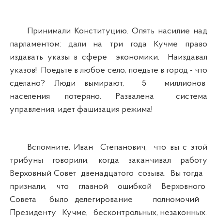
Принимали Конституцию. Опять насилие над
парламентом: дали на три года Кучме право
издавать указы в сфере экономики. Наиздавал
указов! Поедьте в любое село, поедьте в город - что
сделано? Люди вымирают, 5 миллионов
населения потеряно. Развалена система
управления, идет фашизация режима!
Вспомните, Иван Степанович, что вы с этой
трибуны говорили, когда заканчивал работу
Верховный Совет двенадцатого созыва. Вы тогда
признали, что главной ошибкой Верховного
Совета было делегирование полномочий
Президенту Кучме, бесконтрольных, незаконных.