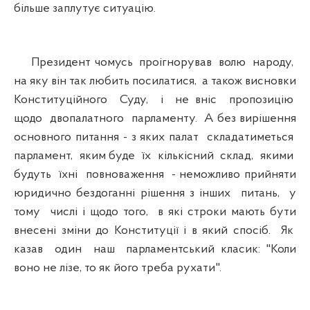
більше заплутує ситуацію.
Президент чомусь проігнорував волю народу,
на яку він так любить посилатися, а також висновки
Конституційного Суду, і не вніс пропозицію
щодо двопалатного парламенту. А без вирішення
основного питання - з яких палат складатиметься
парламент, яким буде їх кількісний склад, якими
будуть їхні повноваження - неможливо прийняти
юридично бездоганні рішення з інших питань, у
тому числі і щодо того, в які строки мають бути
внесені зміни до Конституції і в який спосіб. Як
казав один наш парламентський класик: "Коли
воно не лізе, то як його треба рухати".