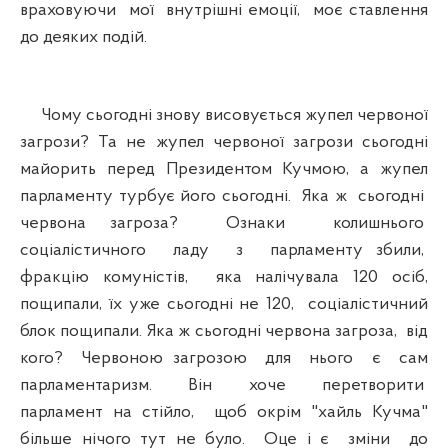
враховуючи мої внутрішні емоції, моє ставлення
до деяких подій.
Чому сьогодні знову висовується жупел червоної
загрози? Та не жупел червоної загрози сьогодні
майорить перед Президентом Кучмою, а жупел
парламенту турбує його сьогодні. Яка ж сьогодні
червона загроза? Ознаки колишнього
соціалістичного ладу з парламенту збили,
фракцію комуністів, яка налічувала 120 осіб,
пощипали, їх уже сьогодні не 120, соціалістичний
блок пощипали. Яка ж сьогодні червона загроза, від
кого? Червоною загрозою для нього є сам
парламентаризм. Він хоче перетворити
парламент на стійло, щоб окрім "хайль Кучма"
більше нічого тут не було. Оце і є зміни до