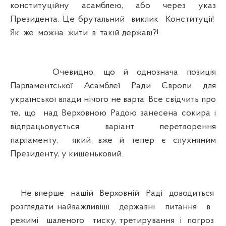
конституційну асамблею, або через указ
Президента. Це брутальний виклик Конституції!
Як же можна жити в такій державі?!
Очевидно, що й однознача позиція
Парламентської Асамблеї Ради Європи для
української влади нічого не варта. Все свідчить про
те, що над Верховною Радою занесена сокира і
відпрацьовується варіант перетворення
парламенту, який вже й тепер є слухняним
Президенту, у кишеньковий.
Не вперше нашій Верховній Раді доводиться
розглядати найважливіші державні питання в
режимі шаленого тиску, третирування і погроз