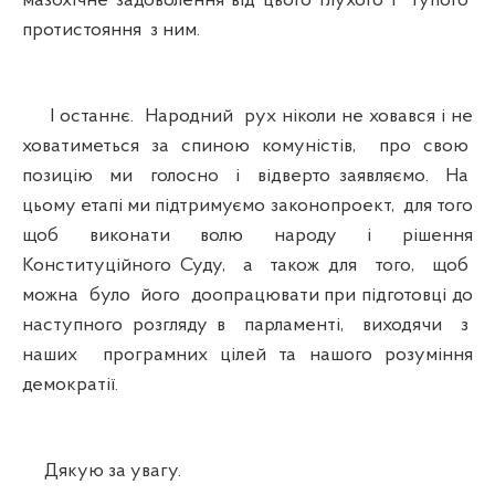
мазохічне задоволення від цього глухого і тупого
протистояння з ним.
І останнє. Народний рух ніколи не ховався і не
ховатиметься за спиною комуністів, про свою
позицію ми голосно і відверто заявляємо. На
цьому етапі ми підтримуємо законопроект, для того
щоб виконати волю народу і рішення
Конституційного Суду, а також для того, щоб
можна було його доопрацювати при підготовці до
наступного розгляду в парламенті, виходячи з
наших програмних цілей та нашого розуміння
демократії.
Дякую за увагу.