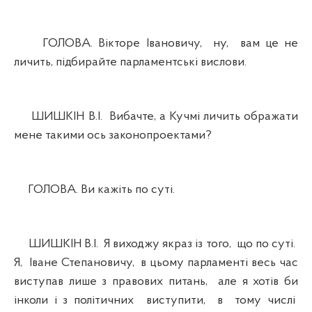
ГОЛОВА. Вікторе Івановичу, ну, вам це не
личить, підбирайте парламентські вислови.
ШИШКІН В.І. Вибачте, а Кучмі личить ображати
мене такими ось законопроектами?
ГОЛОВА. Ви кажіть по суті.
ШИШКІН В.І. Я виходжу якраз із того, що по суті.
Я, Іване Степановичу, в цьому парламенті весь час
виступав лише з правових питань, але я хотів би
інколи і з політичних виступити, в тому числі