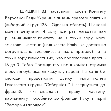
ШИШКІН В.І., заступник голови Комітету
Верховної Ради України з питань правової політики
(виборчий округ 133, Одеська область). Шановні
колеги депутати! Я хочу ще раз нагадати вам
рішення нашого комітету не з точки зору його
змістової частини (наш колега Коліушко достатньо
обгрунтовано висловився з цього приводу), а з
точки зору кількості тих, хто проголосував проти -
13 до 0. Тобто Президент у нас в комітеті отримав
дірку від бублика, як кажуть у народі. І я хотів би
сьогодні продовжити думку мого колеги
Головатого з групи "Соборність" і звернутися до
фракцій, які складають праву частину
парламенту, особливо до фракцій Руху і партії
"Реформи і порядок".