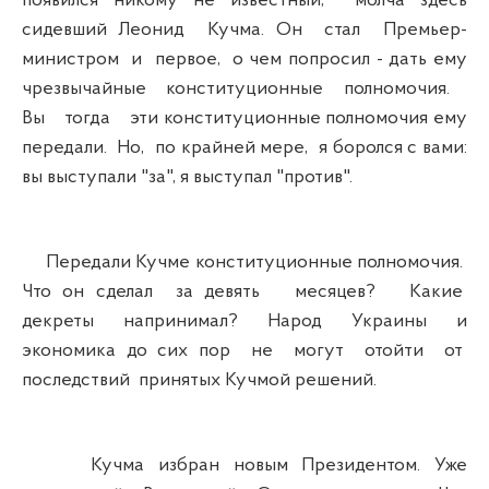
появился никому не известный, молча здесь
сидевший Леонид Кучма. Он стал Премьер-
министром и первое, о чем попросил - дать ему
чрезвычайные конституционные полномочия.
Вы тогда эти конституционные полномочия ему
передали. Но, по крайней мере, я боролся с вами:
вы выступали "за", я выступал "против".
Передали Кучме конституционные полномочия.
Что он сделал за девять месяцев? Какие
декреты напринимал? Народ Украины и
экономика до сих пор не могут отойти от
последствий принятых Кучмой решений.
Кучма избран новым Президентом. Уже