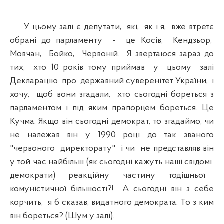
У цьому залі є депутати, які, як і я, вже втретє
обрані до парламенту - це Косів, Кендзьор,
Мовчан, Бойко, Червоній. Я звертаюся зараз до
тих, хто 10 років тому приймав у цьому залі
Декларацію про державний суверенітет України, і
хочу, щоб вони згадали, хто сьогодні бореться з
парламентом і під яким прапорцем бореться. Це
Кучма. Якщо він сьогодні демократ, то згадаймо, чи
не належав він у 1990 році до так званого
"червоного директорату" і чи не представляв він
у той час найбільш (як сьогодні кажуть наші свідомі
демократи) реакційну частину тодішньої
комуністичної більшості?! А сьогодні він з себе
корчить, я б сказав, видатного демократа. То з ким
він бореться? (Шум у залі).