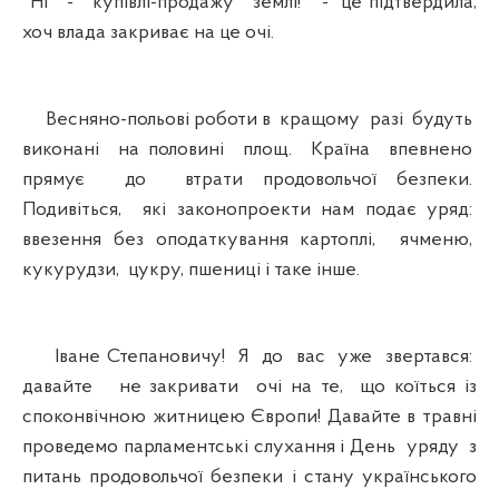
"Ні - купівлі-продажу землі!" - це підтвердила,
хоч влада закриває на це очі.
Весняно-польові роботи в кращому разі будуть
виконані на половині площ. Країна впевнено
прямує до втрати продовольчої безпеки.
Подивіться, які законопроекти нам подає уряд:
ввезення без оподаткування картоплі, ячменю,
кукурудзи, цукру, пшениці і таке інше.
Іване Степановичу! Я до вас уже звертався:
давайте не закривати очі на те, що коїться із
споконвічною житницею Європи! Давайте в травні
проведемо парламентські слухання і День уряду з
питань продовольчої безпеки і стану українського