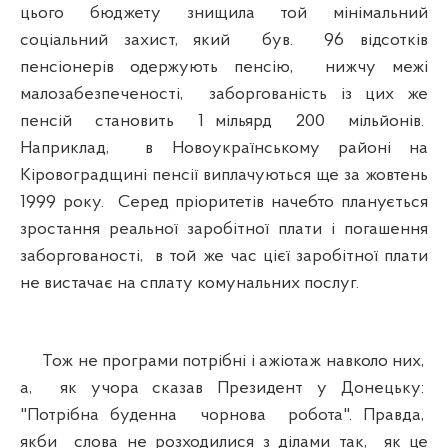
цього бюджету знищила той мінімальний
соціальний захист, який був. 96 відсотків
пенсіонерів одержують пенсію, нижчу межі
малозабезпеченості, заборгованість із цих же
пенсій становить 1 мільярд 200 мільйонів.
Наприклад, в Новоукраїнському районі на
Кіровоградщині пенсії виплачуються ще за жовтень
1999 року. Серед пріоритетів начебто планується
зростання реальної заробітної плати і погашення
заборгованості, в той же час цієї заробітної плати
не вистачає на сплату комунальних послуг.
Тож не програми потрібні і ажіотаж навколо них,
а, як учора сказав Президент у Донецьку:
"Потрібна буденна чорнова робота". Правда,
якби слова не розходилися з ділами так, як це