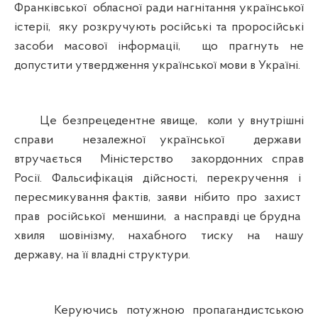
Франківської обласної ради нагнітання української
істерії, яку розкручують російські та проросійські
засоби масової інформації, що прагнуть не
допустити утвердження української мови в Україні.
Це безпрецедентне явище, коли у внутрішні
справи незалежної української держави
втручається Міністерство закордонних справ
Росії. Фальсифікація дійсності, перекручення і
пересмикування фактів, заяви нібито про захист
прав російської меншини, а насправді це брудна
хвиля шовінізму, нахабного тиску на нашу
державу, на її владні структури.
Керуючись потужною пропагандистською