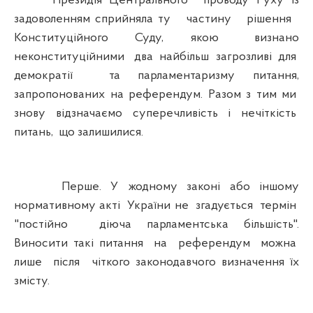
Президія Центрального проводу Руху із
задоволенням сприйняла ту частину рішення
Конституційного Суду, якою визнано
неконституційними два найбільш загрозливі для
демократії та парламентаризму питання,
запропонованих на референдум. Разом з тим ми
знову відзначаємо суперечливість і нечіткість
питань, що залишилися.
Перше. У жодному законі або іншому
нормативному акті України не згадується термін
"постійно діюча парламентська більшість".
Виносити такі питання на референдум можна
лише після чіткого законодавчого визначення їх
змісту.