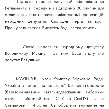
Шановні народні депутати! Відповідно до
Регламенту в середу ми відводимо 30 хвилин для
оголошення запитів, заяв, повідомлень і пропозицій
народних депутатів. Сьогодні черга запису.
Прошу записатися. Висвітіть, будь ласка, список.
Слово надається народному депутату
Володимиру Мухіну. За ним буде виступати
депутат Ратушний.
МУХІН В.В., член Комітету Верховної Ради
України з питань національної безпеки і оборони
(багатомандатний загальнодержавний виборчий
округ, виборчий блок СПУ та СелПУ). Иван
Степанович! Я хотел бы обратить внимание на