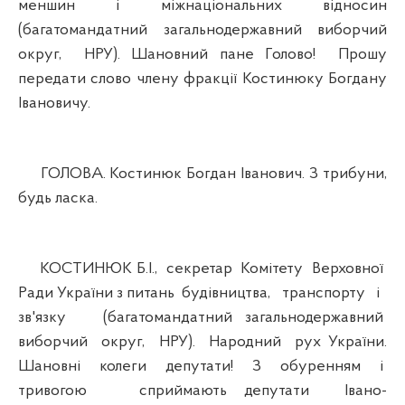
меншин і міжнаціональних відносин
(багатомандатний загальнодержавний виборчий
округ, НРУ). Шановний пане Голово! Прошу
передати слово члену фракції Костинюку Богдану
Івановичу.
ГОЛОВА. Костинюк Богдан Іванович. З трибуни,
будь ласка.
КОСТИНЮК Б.І., секретар Комітету Верховної
Ради України з питань будівництва, транспорту і
зв'язку (багатомандатний загальнодержавний
виборчий округ, НРУ). Народний рух України.
Шановні колеги депутати! З обуренням і
тривогою сприймають депутати Івано-