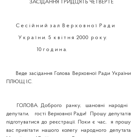
ЗАСІДАННЯ ТРИДЦЯТЬ ЧЕТВЕРТЕ
С е с і й н и й з а л В е р х о в н о ї Р а д и
У к р а ї н и. 5 к в і т н я 2000 р о к у.
10 г о д и н а.
Веде засідання Голова Верховної Ради України
ПЛЮЩ І.С.
ГОЛОВА. Доброго ранку, шановні народні
депутати, гості Верховної Ради! Прошу депутатів
підготуватися до реєстрації. Поки є час, я прошу
вас привітати нашого колегу народного депутата