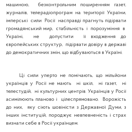
машиною, безконтрольним поширенням газет,
журналів, телерадіопрограм на території України,
імперські сили Росії насправді прагнуть підірвати
громадянський мир, стабільність і порозуміння в
Україні, не допустити її входження до
європейських структур, підірвати довіру в державі
до демократичних змін, що відбуваються в Україні.
Ці сили уперто не помічають, що мільйони
українців у Росії не мають ні шкіл, ні газет, ні
телестудій, ні культурних центрів. Українців у Росії
асимілюють планово і цілеспрямовано. Ворожість
до них, яку сіють шовіністи з Державної Думи, з
інших інституцій, породжує невпевненість і страх
визнати себе в Росії українцем.