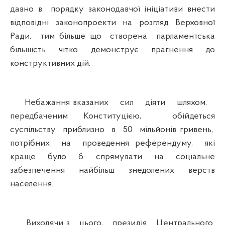
давно в порядку законодавчої ініціативи внести
відповідні законопроекти на розгляд Верховної
Ради, тим більше що створена парламентська
більшість чітко демонструє прагнення до
конструктивних дій.
Небажання вказаних сил діяти шляхом,
передбаченим Конституцією, обійдеться
суспільству приблизно в 50 мільйонів гривень,
потрібних на проведення референдуму, які
краще було б спрямувати на соціальне
забезпечення найбільш знедолених верств
населення.
Виходячи з цього, президія Центрального