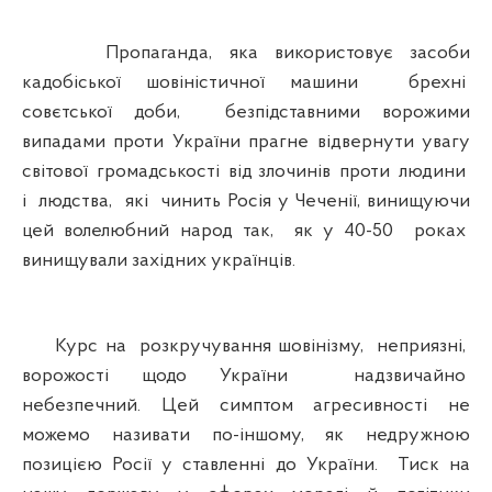
Пропаганда, яка використовує засоби
кадобіської шовіністичної машини брехні
совєтської доби, безпідставними ворожими
випадами проти України прагне відвернути увагу
світової громадськості від злочинів проти людини
і людства, які чинить Росія у Чеченії, винищуючи
цей волелюбний народ так, як у 40-50 роках
винищували західних українців.
Курс на розкручування шовінізму, неприязні,
ворожості щодо України надзвичайно
небезпечний. Цей симптом агресивності не
можемо називати по-іншому, як недружною
позицією Росії у ставленні до України. Тиск на