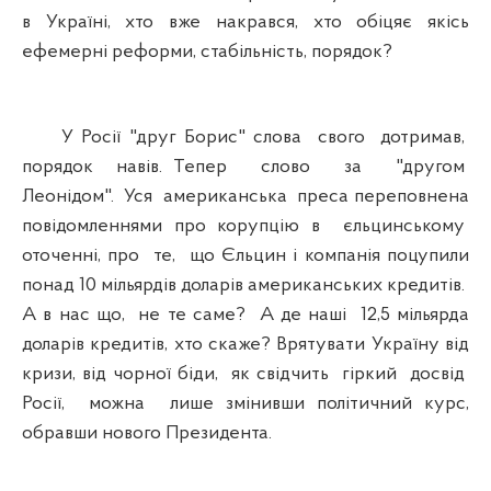
в Україні, хто вже накрався, хто обіцяє якісь
ефемерні реформи, стабільність, порядок?
У Росії "друг Борис" слова свого дотримав,
порядок навів. Тепер слово за "другом
Леонідом". Уся американська преса переповнена
повідомленнями про корупцію в єльцинському
оточенні, про те, що Єльцин і компанія поцупили
понад 10 мільярдів доларів американських кредитів.
А в нас що, не те саме? А де наші 12,5 мільярда
доларів кредитів, хто скаже? Врятувати Україну від
кризи, від чорної біди, як свідчить гіркий досвід
Росії, можна лише змінивши політичний курс,
обравши нового Президента.