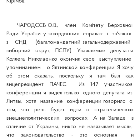
Кірімов.
ЧАРОДЄЄВ О.В., член Комітету Верховної
Ради України у закордонних справах і зв'язках
з СНД (багатомандатний загальнодержавний
виборчий округ, ПСПУ). Уважаемые депутаты.
Коллега Николаенко окончил свое выступление
упоминанием о Ялтинской конференции. Я хочу
об этом сказать, поскольку я там был как
вицепрезидент ПАЧЕС. Из 147 участников
конференции я видел только одного депутата из
Литвы, хотя название конференции говорило о
том, что речь будет идти о стратегических
внешнеполитических вопросах. А на Западе, в
отличие от Украины, никто не навязывает мысль,
что законодательство - это основная и