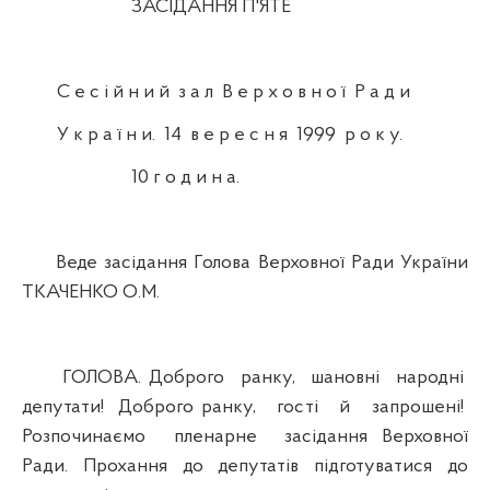
ЗАСІДАННЯ П'ЯТЕ
С е с і й н и й з а л В е р х о в н о ї Р а д и
У к р а ї н и. 14 в е р е с н я 1999 р о к у.
10 г о д и н а.
Веде засідання Голова Верховної Ради України
ТКАЧЕНКО О.М.
ГОЛОВА. Доброго ранку, шановні народні
депутати! Доброго ранку, гості й запрошені!
Розпочинаємо пленарне засідання Верховної
Ради. Прохання до депутатів підготуватися до