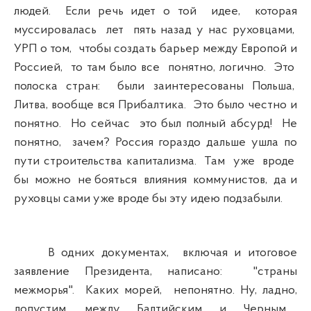
людей. Если речь идет о той идее, которая
муссировалась лет пять назад у нас руховцами,
УРП о том, чтобы создать барьер между Европой и
Россией, то там было все понятно, логично. Это
полоска стран: были заинтересованы Польша,
Литва, вообще вся Прибалтика. Это было честно и
понятно. Но сейчас это был полный абсурд! Не
понятно, зачем? Россия гораздо дальше ушла по
пути строительства капитализма. Там уже вроде
бы можно не бояться влияния коммунистов, да и
руховцы сами уже вроде бы эту идею подзабыли.
В одних документах, включая и итоговое
заявление Президента, написано: "страны
межморья". Каких морей, непонятно. Ну, ладно,
допустим, между Балтийским и Черным