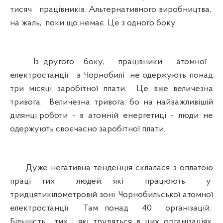
тисяч працівників. Альтернативного виробництва,
на жаль, поки що немає. Це з одного боку.
Із другого боку, працівники атомної
електростанції в Чорнобилі не одержують понад
три місяці заробітної плати. Це вже величезна
тривога. Величезна тривога, бо на найважливішій
ділянці роботи - в атомній енергетиці - люди не
одержують своєчасно заробітної плати.
Дуже негативна тенденція склалася з оплатою
праці тих людей, які працюють у
тридцятикілометровій зоні Чорнобильської атомної
електростанції. Там понад 40 організацій.
Більшість тих, які трудяться в цих організаціях,