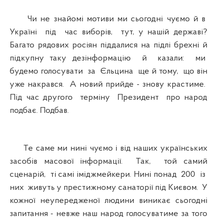
Чи не знайомі мотиви ми сьогодні чуємо й в
Україні під час виборів, тут, у нашій державі?
Багато рядових росіян піддалися на підлі брехні й
підкупну таку дезінформацію й казали: ми
будемо голосувати за Єльцина ще й тому, що він
уже накрався. А новий прийде - знову крастиме.
Під час другого терміну Президент про народ
подбає. Подбав.
Те саме ми нині чуємо і від наших українських
засобів масової інформації. Так, той самий
сценарій, ті самі іміджмейкери. Нині понад 200 із
них живуть у престижному санаторії під Києвом. У
кожної неупередженої людини виникає сьогодні
запитання - невже наш народ голосуватиме за того