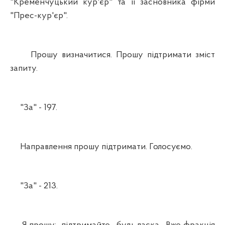
"Кременчуцький кур'єр" та її засновника фірми
"Прес-кур'єр".
Прошу визначитися. Прошу підтримати зміст
запиту.
"За" - 197.
Направлення прошу підтримати. Голосуємо.
"За" - 213.