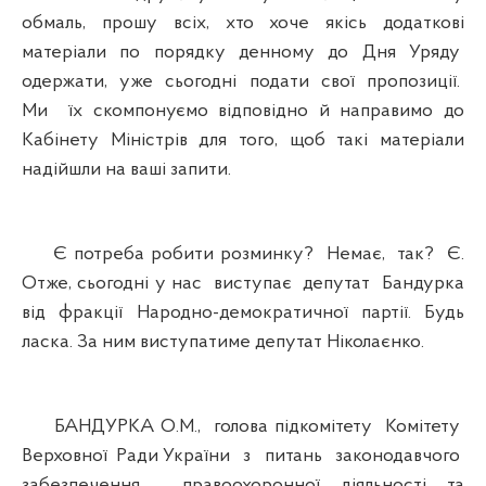
обмаль, прошу всіх, хто хоче якісь додаткові
матеріали по порядку денному до Дня Уряду
одержати, уже сьогодні подати свої пропозиції.
Ми їх скомпонуємо відповідно й направимо до
Кабінету Міністрів для того, щоб такі матеріали
надійшли на ваші запити.
Є потреба робити розминку? Немає, так? Є.
Отже, сьогодні у нас виступає депутат Бандурка
від фракції Народно-демократичної партії. Будь
ласка. За ним виступатиме депутат Ніколаєнко.
БАНДУРКА О.М., голова підкомітету Комітету
Верховної Ради України з питань законодавчого
забезпечення правоохоронної діяльності та