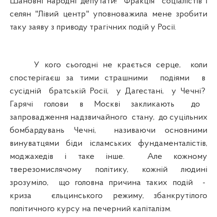
Шановні народні депутати! Фракція соціалістів і
селян "Лівий центр" уповноважила мене зробити
таку заяву з приводу трагічних подій у Росії.
У кого сьогодні не крається серце, коли
спостерігаєш за тими страшними подіями в
сусідній братській Росії, у Дагестані, у Чечні?
Гарячі голови в Москві закликають до
запровадження надзвичайного стану, до суцільних
бомбардувань Чечні, називаючи основними
винуватцями біди ісламських фундаменталістів,
моджахедів і таке інше. Але кожному
тверезомислячому політику, кожній людині
зрозуміло, що головна причина таких подій -
криза єльцинського режиму, збанкрутілого
політичного курсу на печерний капіталізм.