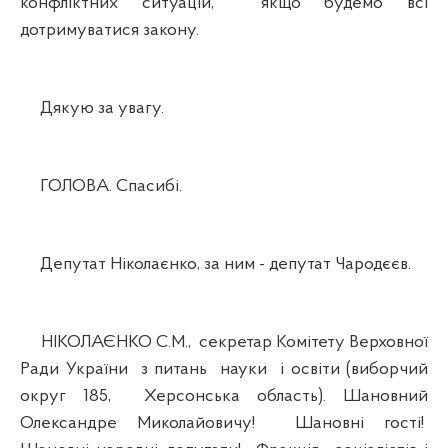
конфліктних ситуацій, якщо будемо всі
дотримуватися закону.
Дякую за увагу.
ГОЛОВА. Спасибі.
Депутат Ніколаєнко, за ним - депутат Чародєєв.
НІКОЛАЄНКО С.М., секретар Комітету Верховної
Ради України з питань науки і освіти (виборчий
округ 185, Херсонська область). Шановний
Олександре Миколайовичу! Шановні гості!