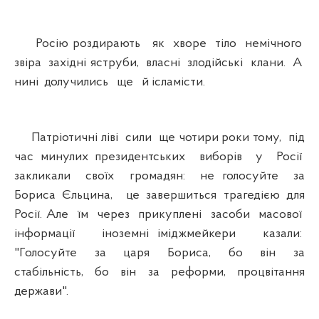
Росію роздирають як хворе тіло немічного
звіра західні яструби, власні злодійські клани. А
нині долучились ще й ісламісти.
Патріотичні ліві сили ще чотири роки тому, під
час минулих президентських виборів у Росії
закликали своїх громадян: не голосуйте за
Бориса Єльцина, це завершиться трагедією для
Росії. Але їм через прикуплені засоби масової
інформації іноземні іміджмейкери казали:
"Голосуйте за царя Бориса, бо він за
стабільність, бо він за реформи, процвітання
держави".