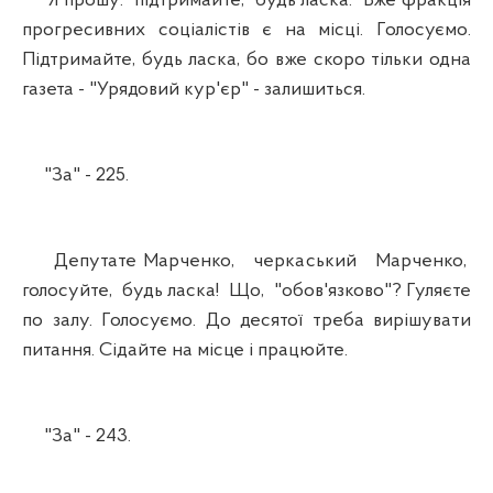
Я прошу: підтримайте, будь ласка. Вже фракція
прогресивних соціалістів є на місці. Голосуємо.
Підтримайте, будь ласка, бо вже скоро тільки одна
газета - "Урядовий кур'єр" - залишиться.
"За" - 225.
Депутате Марченко, черкаський Марченко,
голосуйте, будь ласка! Що, "обов'язково"? Гуляєте
по залу. Голосуємо. До десятої треба вирішувати
питання. Сідайте на місце і працюйте.
"За" - 243.