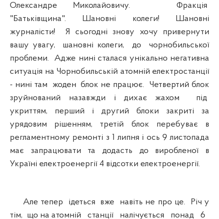
Олександре Миколайовичу. Фракція
"Батьківщина". Шановні колеги! Шановні
журналісти! Я сьогодні знову хочу привернути
вашу увагу, шановні колеги, до чорнобильської
проблеми. Адже нині сталася унікально негативна
ситуація на Чорнобильській атомній електростанції
- нині там жоден блок не працює. Четвертий блок
зруйнований назавжди і дихає жахом під
укриттям, перший і другий блоки закриті за
урядовим рішенням, третій блок перебуває в
регламентному ремонті з 1 липня і ось 9 листопада
має запрацювати та додасть до виробленої в
Україні електроенергії 4 відсотки електроенергії.
Але тепер ідеться вже навіть не про це. Річ у
тім, що на атомній станції налічується понад 6