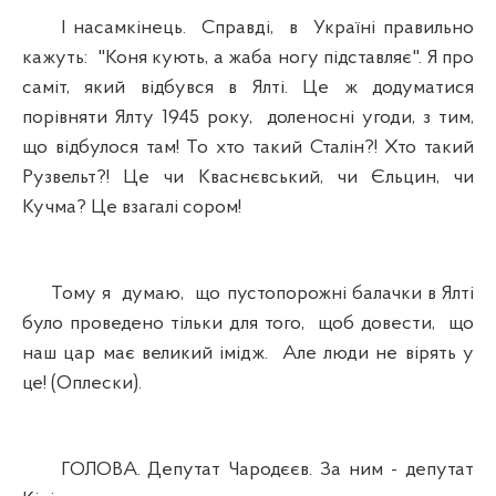
І насамкінець. Справді, в Україні правильно
кажуть: "Коня кують, а жаба ногу підставляє". Я про
саміт, який відбувся в Ялті. Це ж додуматися
порівняти Ялту 1945 року, доленосні угоди, з тим,
що відбулося там! То хто такий Сталін?! Хто такий
Рузвельт?! Це чи Кваснєвський, чи Єльцин, чи
Кучма? Це взагалі сором!
Тому я думаю, що пустопорожні балачки в Ялті
було проведено тільки для того, щоб довести, що
наш цар має великий імідж. Але люди не вірять у
це! (Оплески).
ГОЛОВА. Депутат Чародєєв. За ним - депутат