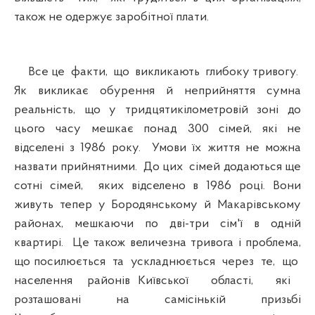
також не одержує заробітної плати.
Все це факти, що викликають глибоку тривогу.
Як викликає обурення й неприйняття сумна
реальність, що у тридцятикілометровій зоні до
цього часу мешкає понад 300 сімей, які не
відселені з 1986 року. Умови їх життя не можна
назвати прийнятними. До цих сімей додаються ще
сотні сімей, яких відселено в 1986 році. Вони
живуть тепер у Бородянському й Макарівському
районах, мешкаючи по дві-три сім'ї в одній
квартирі. Це також величезна тривога і проблема,
що посилюється та ускладнюється через те, що
населення районів Київської області, які
розташовані на самісінькій призьбі