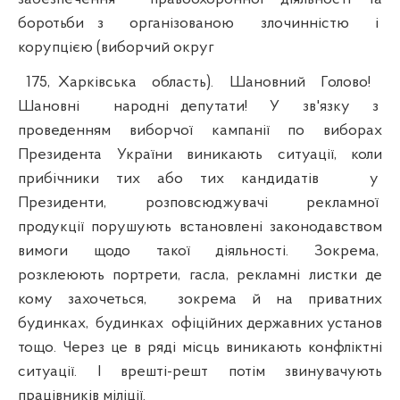
боротьби з організованою злочинністю і
корупцією (виборчий округ
175, Харківська область). Шановний Голово!
Шановні народні депутати! У зв'язку з
проведенням виборчої кампанії по виборах
Президента України виникають ситуації, коли
прибічники тих або тих кандидатів у
Президенти, розповсюджувачі рекламної
продукції порушують встановлені законодавством
вимоги щодо такої діяльності. Зокрема,
розклеюють портрети, гасла, рекламні листки де
кому захочеться, зокрема й на приватних
будинках, будинках офіційних державних установ
тощо. Через це в ряді місць виникають конфліктні
ситуації. І врешті-решт потім звинувачують
працівників міліції.