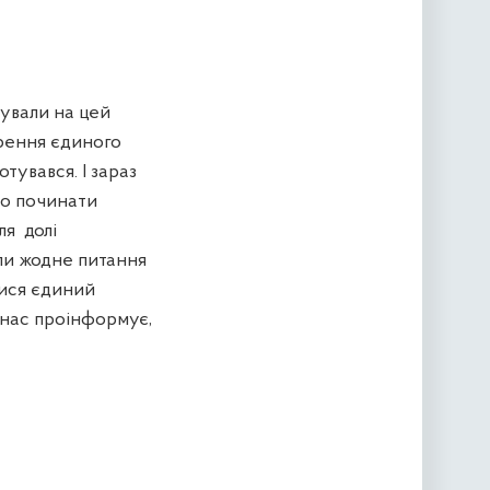
ували на цей
орення єдиного
тувався. І зараз
мо починати
ля
долі
али жодне питання
тися єдиний
 нас проінформує,