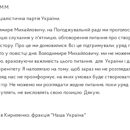
М.М.
іалістична партія України.
ире Михайловичу, на Погоджувальній раді ми проголос
ицю слухання у п'ятницю, обговорення питання про ств
тору. Про це ми домовилися. Всі це підтримували, уряд го
го у повістці дня. Володимире Михайловичу, ми не може
ю, враховуючи важливість цього питання,
для
України і д
ренітету. Я наполягаю на тому, щоб зараз ми не розгляд
 уряд нас не проінформує, на яких умовах буде створюва
тір. Не можемо ми розглядати жодне питання, поки уряд
туплять, не висловлять свою позицію. Дякую.
в Кириленко, фракція "Наша Україна".