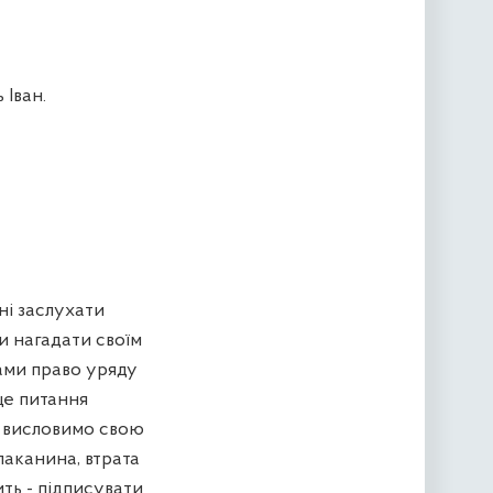
 Іван.
ні заслухати
и нагадати своїм
нами право уряду
це питання
ми висловимо свою
лаканина, втрата
ть - підписувати