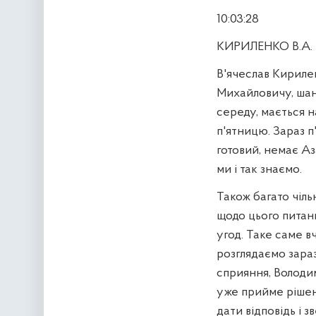
10:03:28
КИРИЛЕНКО В.А.
В'ячеслав Кирилен
Михайловичу, шан
середу, мається 
п'ятницю. Зараз п
готовий, немає Аз
ми і так знаємо.
Також багато чіл
щодо цього питан
угод. Таке саме в
розглядаємо зараз,
сприяння, Володи
уже прийме рішенн
дати відповідь і 