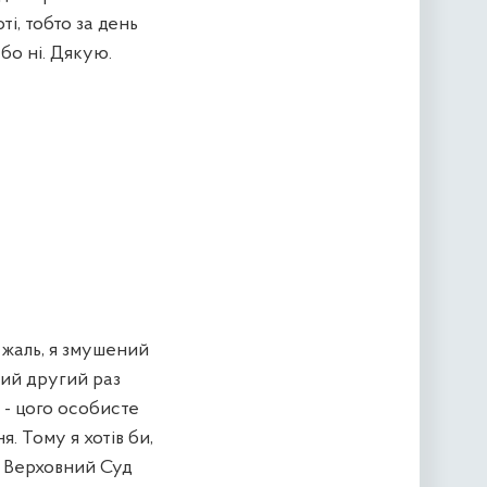
і, тобто за день
бо ні. Дякую.
 жаль, я змушений
ний другий раз
 - цого особисте
. Тому я хотів би,
і Верховний Суд