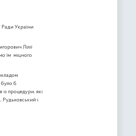
ї Ради України
горович Лілії
мо їм
міцного
зкладом
е було б
я із процедури, які
а, Рудьковський і