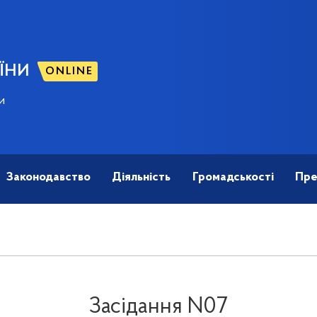
ЇНИ
ONLINE
и
Законодавство
Діяльність
Громадськості
Пре
Засідання N07