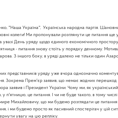
ко, "Наша Україна",
Українська народна партія. Шанов
овні колеги! Ми пропонували розглянути це питання ще
на увазі День уряду щодо єдиного економічного простор
'ятниця - питання знову стоїть у порядку денному. Мотива
арова. З іншого боку, в уряді далеко не тільки один Азар
ьних представників уряду уже вчора однозначно коменту
ня. Зокрема Прем'єр заявив, що немає жодних перешкод
чора заявив і Президент України. Чому ми, як українськи
 у п'ятницю, це питання. І чи не буде такого, в тому числі
мире Михайловичу, що ми будемо розглядати це питання т
я, і ми будемо просто як пасивний спостерігач у цій си
звернути увагу на цю репліку.