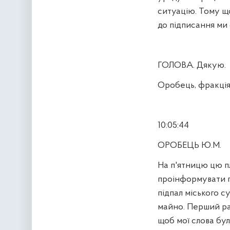
ситуацію. Тому що
до підписання ми 
ГОЛОВА. Дякую.
Оробець, фракція 
10:05:44
ОРОБЕЦЬ Ю.М.
На п'ятницю цю пл
проінформувати п
підпал міського с
майно. Перший раз
щоб мої слова бу