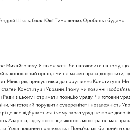
ндрій Шкіль, блок Юлії Тимошенко, Оробець і будемо.
е Михайловичу. Я також хотів би наголосити на тому, що
ий законодавчий орган, і ми не маємо права допустити, 
нет Міністрів, припустився до порушення Конституції. М
статей Конституції України. І тому ми повинні і зобов'яз
ї Ради в цьому і отримати позицію уряду. Чи готовий ур
ни, чи готовий порушити суверенітет і незалежність Укр
тарі це все відбувається, і чому зараз уряд не може допов
сть Азарова, відсутність ще якогось міністра не має прав
ти. Уряд повинен працювати, і Прем'єр міг би прийти сю