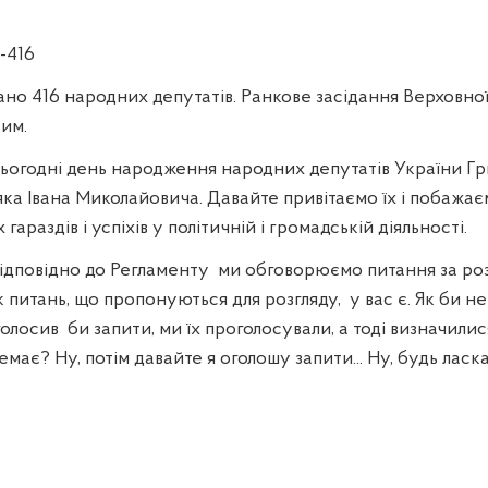
-416
ано 416 народних депутатів. Ранкове засідання Верховно
им.
ьогодні день народження народних депутатів України Гри
яка Івана Миколайовича. Давайте привітаємо їх і побажає
 гараздів і успіхів у політичній і громадській діяльності.
відповідно до Регламенту
ми обговорюємо питання за ро
к питань, що пропонуються для розгляду,
у вас є. Як би н
голосив
би запити, ми їх проголосували, а тоді визначилис
емає? Ну, потім давайте я оголошу запити... Ну, будь ласк