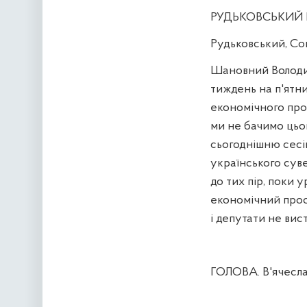
РУДЬКОВСЬКИЙ 
Рудьковський, Соц
Шановний Володим
тиждень на п'ятн
економічного прос
ми не бачимо цьо
сьогоднішню сесі
українського суве
до тих пір, поки
економічний прос
і депутати не вис
ГОЛОВА. В'ячесла