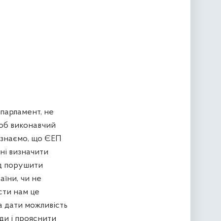
 парламент, не
щоб виконавчий
и знаємо, що ЄЕП
ані визначити
яд порушити
аїни, чи не
істи нам це
а дати можливість
ди і прояснити