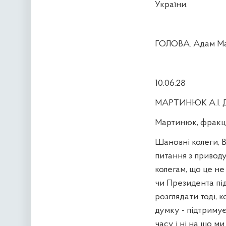
України.
ГОЛОВА. Адам Мар
10:06:28
МАРТИНЮК А.І. Д
Мартинюк, фракція 
Шановні колеги, 
питання з приводу
колегам, що це н
чи Президента під
розглядати тоді, 
думку - підтримує
часу і ні на що м