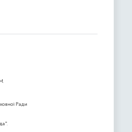
М.
ховної Ради
да".