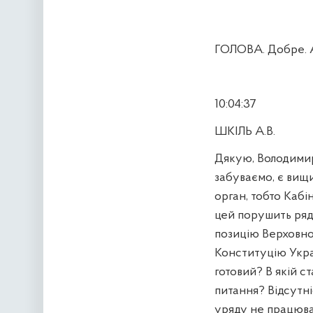
ГОЛОВА. Добре. А
10:04:37
ШКІЛЬ А.В.
Дякую, Володимир
забуваємо, є вищ
орган, тобто Кабі
цей порушить ряд 
позицію Верховно
Конституцію Украї
готовий? В якій с
питання? Відсутні
уряду не працюва