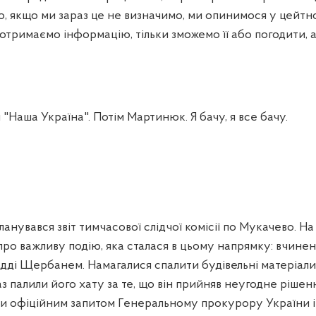
, якщо ми зараз це не визначимо, ми опинимося у цейтнот
отримаємо інформацію, тільки зможемо її або погодити, а
"Наша Україна". Потім Мартинюк. Я бачу, я все бачу.
анувався звіт тимчасової слідчої комісії по Мукачево. На
ро важливу подію, яка сталася в цьому напрямку: вчине
удді Щербанем. Намагалися спалити будівельні матеріали
 палили його хату за те, що він прийняв неугодне рішення
ли офіційним запитом Генеральному прокурору України 