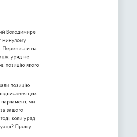
ний Володимире
 у минулому
у. Перенесли на
ція: уряд не
ов, позицію якого
вали позицію
 підписання цих
й парламент, ми
 за вашого
оді, коли уряд
туації? Прошу