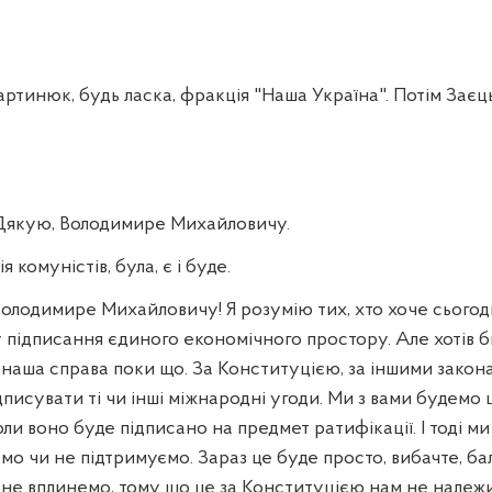
тинюк, будь ласка, фракція "Наша Україна". Потім Заєць
якую, Володимире Михайловичу.
комуністів, була, є і буде.
Володимире Михайловичу! Я розумію тих, хто хоче сьогод
 підписання єдиного економічного простору. Але хотів б
е наша справа поки що. За Конституцією, за іншими зако
писувати ті чи інші міжнародні угоди. Ми з вами будемо 
коли воно буде підписано на предмет ратифікації. І тоді 
мо чи не підтримуємо. Зараз це буде просто, вибачте, ба
и не вплинемо, тому що це за Конституцією нам не належи