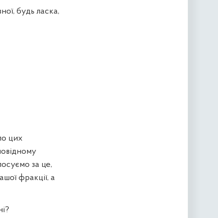
ої, будь ласка,
по цих
дповідному
лосуємо за це,
ашої фракції, а
ні?