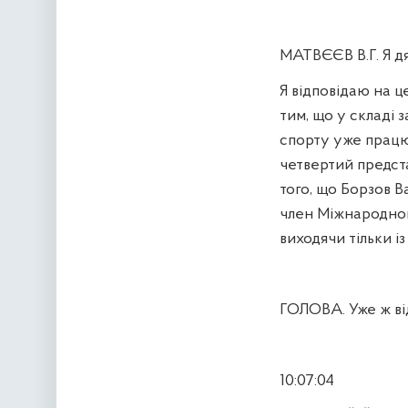
МАТВЄЄВ В.Г. Я д
Я відповідаю на ц
тим, що у складі з
спорту уже працює
четвертий предста
того, що Борзов Ва
член Міжнародного
виходячи тільки і
ГОЛОВА. Уже ж від
10:07:04