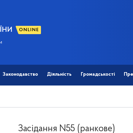
ЇНИ
ONLINE
и
Законодавство
Діяльність
Громадськості
Пре
Засідання N55 (ранкове)