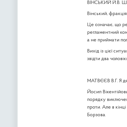
ВІНСЬКИЙ Й.В. Ш
Вінський, фракція
Це означає, що р
регламентний комі
а не приймати пол
Вихід із цієї ситу
звідти два чолові
МАТВЄЄВ В.Г. Я д
Йосип Вікентійови
порядку виключен
проти. Але в кінц
Борзова.