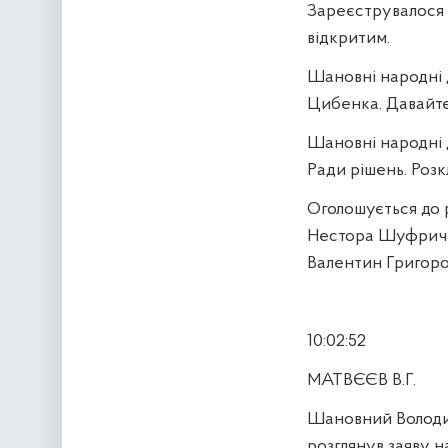
Зареєструвалося
відкритим.
Шановні народні 
Цибенка. Давайте 
Шановні народні 
Ради рішень. Розк
Оголошується до 
Нестора Шуфрича 
Валентин Григоров
10:02:52
МАТВЄЄВ В.Г.
Шановний Володим
розглянув заяву 