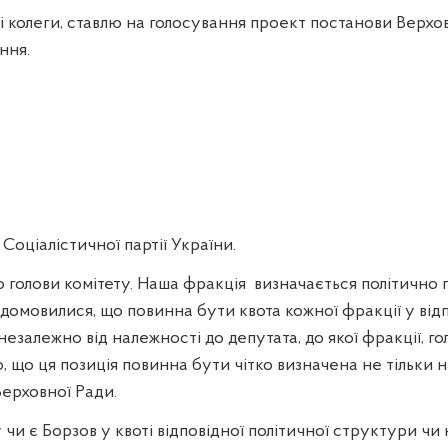
колеги, ставлю на голосування проект постанови Верховн
ння.
 Соціалістичної партії України.
 голови комітету. Наша фракція
визначається політично 
 домовилися, що повинна бути квота кожної фракції у ві
незалежно від належності до депутата, до якої фракції, го
 що ця позиція повинна бути чітко визначена не тільки н
Верховної Ради.
чи є Борзов у квоті відповідної політичної структури чи 