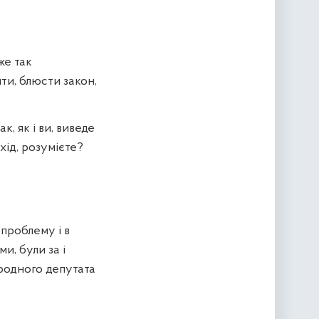
же так
ти, блюсти закон,
к, як і ви, виведе
хід, розумієте?
проблему і в
и, були за і
ародного депутата