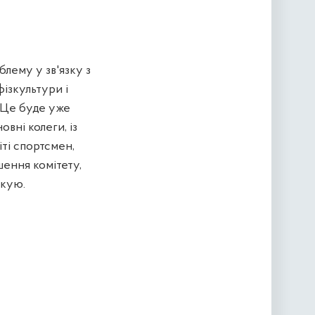
лему у зв'язку з
фізкультури і
. Це буде уже
овні колеги, із
іті спортсмен,
шення комітету,
якую.