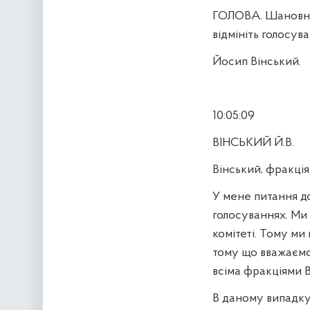
ГОЛОВА. Шановні 
відмініть голосува
Йосип Вінський.
10:05:09
ВІНСЬКИЙ Й.В.
Вінський, фракція
У мене питання до
голосуваннях. Ми
комітеті. Тому ми 
тому що вважаємо,
всіма фракціями 
В даному випадку 