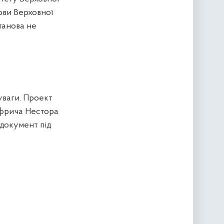
ови Верховної
танова не
уваги. Проект
уфрича Нестора
 документ під