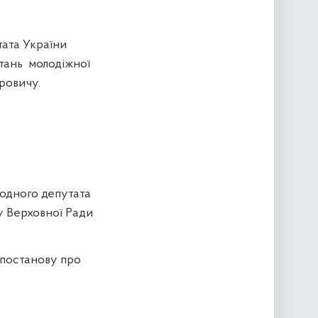
тата України
тань
молодіжної
оровичу.
родного депутата
у Верховної Ради
 постанову про