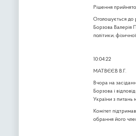
Рішення прийнято
Оголошується до 
Борзова Валерія 
політики, фізично
10:04:22
МАТВЄЄВ В.Г.
Вчора на засіданн
Борзова і відпов
України з питань 
Комітет підтрима
обрання його чле