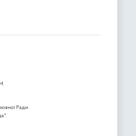
М.
ховної Ради.
а".