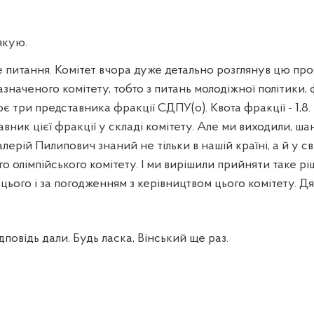
якую.
е питання. Комітет вчора дуже детально розглянув цю проб
азначеного комітету, тобто з питань молодіжної політики, 
 три представника фракції СДПУ(о). Квота фракції - 1,8
вник цієї фракції у складі комітету. Але ми виходили, шан
лерій Пилипович знаний не тільки в нашій країні, а й у св
 олімпійського комітету. І ми вирішили прийняти таке рі
з цього і за погодженням з керівництвом цього комітету. Д
повідь дали. Будь ласка, Вінський ще раз.