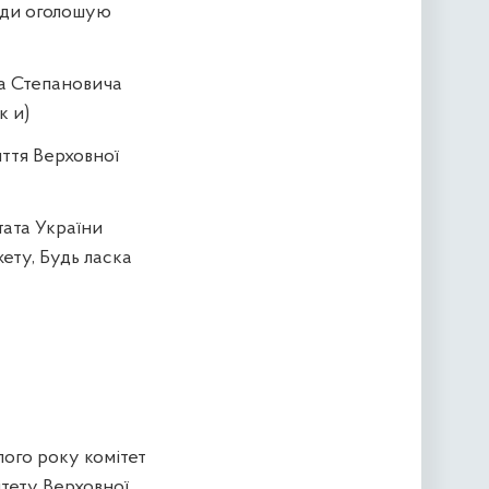
Ради оголошую
ра Степановича
к и)
яття Верховної
тата України
ету, Будь ласка
ого року комітет
тету Верховної