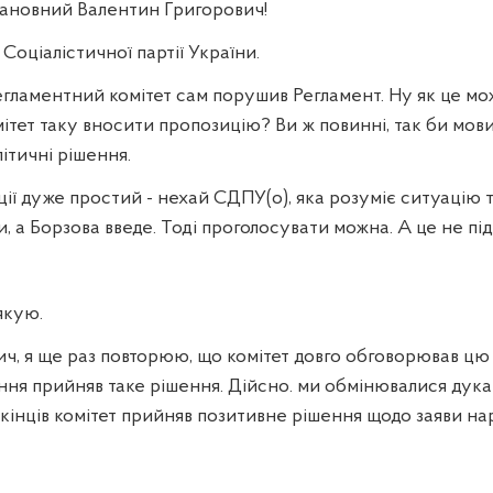
ановний Валентин Григорович!
 Соціалістичної партії України.
егламентний комітет сам порушив Регламент. Ну як це мо
тет таку вносити пропозицію? Ви ж повинні, так би мови
ітичні рішення.
ації дуже простий - нехай СДПУ(о), яка розуміє ситуацію та
ки, а Борзова введе. Тоді проголосувати можна. А це не під
якую.
ч, я ще раз повторюю, що комітет довго обговорював цю 
ня прийняв таке рішення. Дійсно. ми обмінювалися дукам
і кінців комітет прийняв позитивне рішення щодо заяви н