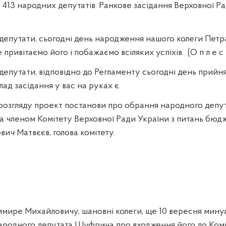
413 народних депутатів. Ранкове засідання Верховної 
депутати, сьогодні день народження нашого колеги Пет
привітаємо його і побажаємо всіляких успіхів.
(О п л е с 
депутати, відповідно до Регламенту сьогодні день прийн
лад засідання у вас на руках є.
розгляду проект постанови про обрання народного депу
членом Комітету Верховної Ради України з питань бюдж
ич Матвєєв, голова комітету.
ире Михайловичу, шановні колеги, ще 10 вересня минул
народного депутата Шуфрича про входження його до Комі