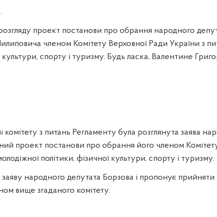
.
розгляду проект постанови про обрання народного депу
Пилиповича членом Комітету Верховної Ради України з пи
ї культури, спорту і туризму. Будь ласка, Валентине Григ
і комітету з питань Регламенту була розглянута заява на
ідний проект постанови про обрання його членом Комітет
молодіжної політики, фізичної культури, спорту і туризму.
в заяву народного депутата Борзова і пропонує прийняти
ном вище згаданого комітету.