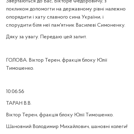
Звертаються до Вас, Вікторе Федоровичу, з
покликом допомогти на державному рівні належно
опорядити і хату славного сина України, і
спорудити біля неї пам'ятник Василеві Симоненку.
Дяку за увагу. Передаю цей запит.
ГОЛОВА. Віктор Терен, фракція блоку Юлії
Тимошенко.
10:06:56
ТАРАН В.В.
Віктор Терен, фракція блоку Юлії Тимошенко.
Шановний Володимир Михайлович, шановні колеги!