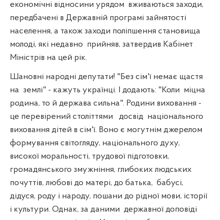
економічні відносини урядом
вживаються заходи,
передбачені в Державній програмі зайнятості
населення, а також заходи поліпшення становища
молоді, які недавно
прийняв, затвердив Кабінет
Міністрів на цей рік.
Шановні народні депутати! "Без сім'ї немає щастя
на
землі" - кажуть українці. І додають: "Коли
міцна
родина, то й держава сильна". Родини виховання -
це перевірений століттями
досвід
національного
виховання дітей в сім'ї. Воно є могутнім джерелом
формування світогляду, національного духу,
високої моральності, трудової підготовки,
громадянського змужніння, глибоких людських
почуттів, любові до матері, до батька,
бабусі,
дідуся, роду і народу, пошани до рідної мови, історії
і культури. Однак, за даними
державної доповіді