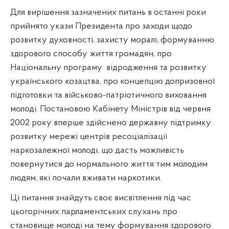
Для вирішення зазначених питань в останні роки
прийнято укази Президента про заходи щодо
розвитку духовності, захисту моралі, формуванню
здорового способу життя громадян, про
Національну програму
відродження та розвитку
українського козацтва, про концепцію допризовної
підготовки та військово-патріотичного виховання
молоді. Постановою Кабінету Міністрів від червня
2002 року вперше здійснено державну підтримку
розвитку мережі центрів ресоціалізації
наркозалежної молоді, що дасть можливість
повернутися до нормального життя тим молодим
людям, які почали вживати наркотики.
Ці питання знайдуть своє висвітлення під час
цьогорічних парламентських слухань про
становище молоді на тему формування здорового