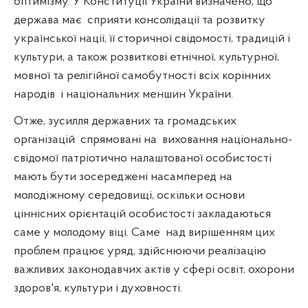
оптимізму. У Конституції України визначено, що
держава має
сприяти консолідації та розвитку
української нації, її сторичної свідомості, традицій і
культури, а також розвиткові етнічної, культурної,
мовної та релігійної самобутності всіх корінних
народів
і національних меншин України.
Отже, зусилля державних та громадських
організацій
спрямовані на
виховання національно-
свідомої патріотично налаштованої особистості
мають бути зосереджені насамперед на
молодіжному середовищі, оскільки основи
ціннісних орієнтацій особистості закладаються
саме у молодому віці. Саме
над вирішенням цих
проблем працює уряд, здійснюючи реалізацію
важливих законодавчих актів у сфері освіт, охорони
здоров'я, культури і духовності.