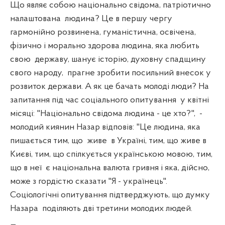
Що являє собою національно свідома, патріотично
налаштована
людина? Це в першу чергу
гармонійно розвинена, гуманістична, освічена,
фізично і морально здорова людина, яка любить
свою
державу, шанує історію, духовну спадщину
свого народу,
прагне зробити посильний внесок у
розвиток держави. А як це бачать молоді люди? На
запитання під час соціального опитування
у квітні
місяці: "Національно свідома людина - це хто?",
-
молодий киянин Назар відповів: "Це людина, яка
пишається тим, що
живе
в Україні, тим, що живе в
Києві, тим, що спілкується українською мовою, тим,
що в неї
є національна валюта гривня і яка, дійсно,
може з гордістю сказати "Я - українець".
Соціологічні опитування підтверджують, що думку
Назара
поділяють дві третини молодих людей.