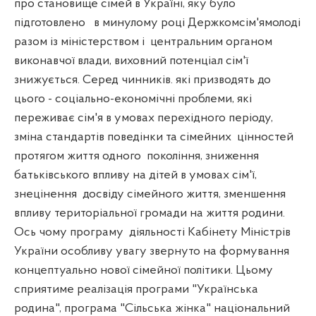
про становище сімей в Україні, яку було
підготовлено
в минулому році Держкомсім'ямолоді
разом із міністерством і
центральним органом
виконавчої влади, виховний потенціал сім'ї
знижується. Серед чинників. які призводять до
цього - соціально-економічні проблеми, які
переживає сім'я в умовах перехідного періоду,
зміна стандартів поведінки та сімейних
цінностей
протягом життя одного
покоління, зниження
батьківського впливу на дітей в умовах сім'ї,
знецінення
досвіду сімейного життя, зменшення
впливу територіальної громади на життя родини.
Ось чому програму
діяльності Кабінету Міністрів
України особливу увагу звернуто на формування
концептуально нової сімейної політики. Цьому
сприятиме реалізація програми "Українська
родина", програма "Сільська жінка" національний