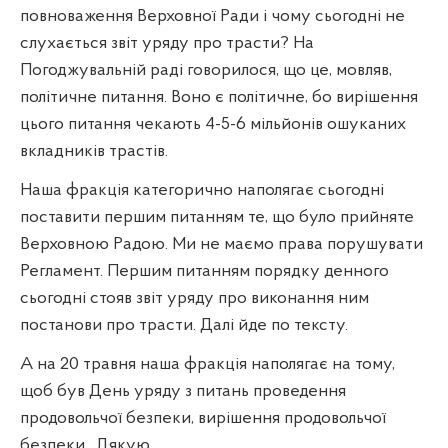
повноваження Верховної Ради і чому сьогодні не
слухається звіт уряду про трасти? На
Погоджувальній раді говорилося, що це, мовляв,
політичне питання. Воно є політичне, бо вирішення
цього питання чекають 4-5-6 мільйонів ошуканих
вкладників трастів.
Наша фракція категорично наполягає сьогодні
поставити першим питанням те, що було прийняте
Верховною Радою. Ми не маємо права порушувати
Регламент. Першим питанням порядку денного
сьогодні стояв звіт уряду про виконання ним
постанови про трасти. Далі йде по тексту.
А на 20 травня наша фракція наполягає на тому,
щоб був День уряду з питань проведення
продовольчої безпеки, вирішення продовольчої
безпеки.
Дякую.