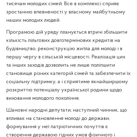
тисячам молодих сімей. Все в комплексі сприяє
зростанню впевненості у власному майбутньому
наших молодих людей.
Програмою дій уряду планується втричі збільшити
кількість пільгових довготермінових кредитів на
будівництво, реконструкцію житла для молоді і в
першу чергу в сільській місцевості. Реалізація цих
та інших заходів дозволить не лише поліпшити
становище різних категорій сімей та забезпечити їх
соціальну підтримку, а і сприятиме якнайширшому
розкриттю потенціалу української родини щодо
виховання молодого покоління.
Шановні народні депутати, наступний чинник, що
впливає на становлення молоді до держави,
формування у неї патріотичних почуттів є
створення державою гідних умов фізичного і