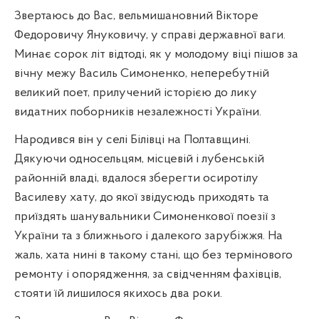
Звертаюсь до Вас, вельмишановний Вікторе
Федоровичу Януковичу, у справі державної ваги.
Минає сорок літ відтоді, як у молодому віці пішов за
вічну межу Василь Симоненко, неперебутній
великий поет, прилучений історією до лику
видатних поборників незалежності України.
Народився він у селі Білівці на Полтавщині.
Дякуючи односельцям, місцевій і лубенській
районній владі, вдалося зберегти осиротілу
Василеву хату, до якої звідусюдь приходять та
приїздять шанувальники Симоненкової поезії з
України та з ближнього і далекого зарубіжжя. На
жаль, хата нині в такому стані, що без термінового
ремонту і опорядження, за свідченням фахівців,
стояти їй лишилося якихось два роки.