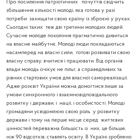
Про посилення патріотичних
почуттів свідчить
збільшення кількості молоді, яка готова у разі
потреби
захищати свою країну із зброєю у руках.
Сьогодні таких
теж дві третини молодих людей.
Сучасне молоде покоління прагматично дивиться
на власне майбутнє. Молоді люди покладаються
насамперед на власні сили,
готові розвивати свою
власну справу, вчитися і працювати. Від органів
влади молодь очікує не пільг, а справедливих та
рівних стартових умов для власної самореалізації.
Адже розквіт України можна домогтися лише за
умови синхронного і взаємновідповідального
розвитку і держави, і
нації, і особистості. Молоді
громадяни усвідомлюю свою роль
у розвитку
держави і тому на перше місце серед
життєвих
цінностей переважна більшість із
них, це більше,
ніж 90 відсотків, ставлять освіту. В Україні зроблено