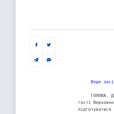
              
Поділитись
              
              