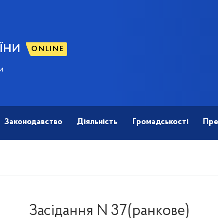
ЇНИ
ONLINE
и
Законодавство
Діяльність
Громадськості
Пре
Засідання N 37(ранкове)